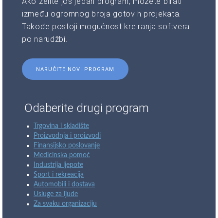
Ako želite još jedan program, možete birati
između ogromnog broja gotovih projekata.
Takođe postoji mogućnost kreiranja softvera
po narudžbi.
NARUČITE NOVI PROGRAM
Odaberite drugi program
Trgovina i skladište
Proizvodnja i proizvodi
Finansijsko poslovanje
Medicinska pomoć
Industrija ljepote
Sport i rekreacija
Automobili i dostava
Usluge za ljude
Za svaku organizaciju