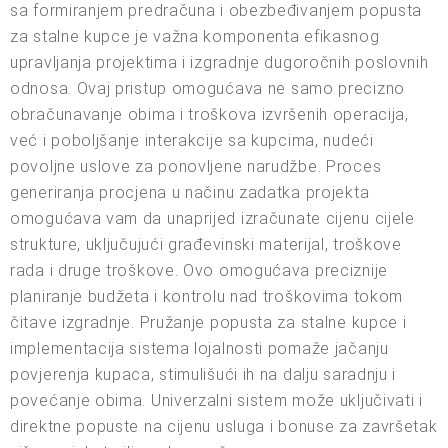
sa formiranjem predračuna i obezbeđivanjem popusta
za stalne kupce je važna komponenta efikasnog
upravljanja projektima i izgradnje dugoročnih poslovnih
odnosa. Ovaj pristup omogućava ne samo precizno
obračunavanje obima i troškova izvršenih operacija,
već i poboljšanje interakcije sa kupcima, nudeći
povoljne uslove za ponovljene narudžbe. Proces
generiranja procjena u načinu zadatka projekta
omogućava vam da unaprijed izračunate cijenu cijele
strukture, uključujući građevinski materijal, troškove
rada i druge troškove. Ovo omogućava preciznije
planiranje budžeta i kontrolu nad troškovima tokom
čitave izgradnje. Pružanje popusta za stalne kupce i
implementacija sistema lojalnosti pomaže jačanju
povjerenja kupaca, stimulišući ih na dalju saradnju i
povećanje obima. Univerzalni sistem može uključivati i
direktne popuste na cijenu usluga i bonuse za završetak