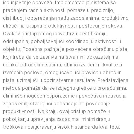
ispunjavanje obaveza. Implementacija sistema sa
praćenjem radnih aktivnosti pomaže u preciznijoj
distribuciji opterećenja među zaposlenima, produktivno
utičući na ukupnu produktivnost i poštovanje rokova.
Ovakav pristup omogućava brzu identifikaciju
odstupanja, poboljšavajući koordinaciju aktivnosti u
objektu. Posebna pažnja je posvećena obračunu plata,
koji treba da se zasniva na stvarnim pokazateljima
učinka: odrađenim satima, obima izvršenih i kvalitetu
izvršenih poslova, omogućavajući pravičan obračun
plata, uzimajući u obzir stvarne rezultate. Predstavljena
metoda pomaže da se izbjegnu greške u proračunima,
eliminiše moguće nesporazume i povećava motivaciju
zaposlenih, stvarajući podsticaje za povećanje
produktivnosti. Na kraju, ovaj pristup pomaže u
poboljšanju upravljanja zadacima, minimiziranju
troškova i osiguravanju visokih standarda kvaliteta.