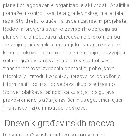
plana i prilagođavanje organizacije aktivnosti. Analitika
pomaže u kontroli kvaliteta građevinskog materijala i
rada, što direktno utiče na uspeh završenih projekata.
Redovna provjera stvarno završenih operacija sa
planovima omogućava izbjegavanje prekomjernog
trošenja građevinskog materijala i smanjuje rizik od
kršenja rokova izgradnje. Implementacijom razvoja u
oblasti građevinarstva značajno se poboljšava
transparentnost izvedenih operacija, poboljšava
interakcija između korisnika, ubrzava se donošenje
informiranih odluka i povećava ukupna efikasnost.
Softver olakšava tačnost kalkulacija i osigurava
pravovremeno plaćanje izvršenih usluga, smanjujući
finansijske rizike i moguće troškove.
Dnevnik građevinskih radova
Dnevnik građevinskih radova sa upravljanjem