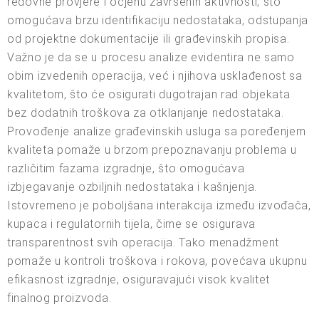
redovne provjere i ocjenu završenih aktivnosti, što
omogućava brzu identifikaciju nedostataka, odstupanja
od projektne dokumentacije ili građevinskih propisa.
Važno je da se u procesu analize evidentira ne samo
obim izvedenih operacija, već i njihova usklađenost sa
kvalitetom, što će osigurati dugotrajan rad objekata
bez dodatnih troškova za otklanjanje nedostataka.
Provođenje analize građevinskih usluga sa poređenjem
kvaliteta pomaže u brzom prepoznavanju problema u
različitim fazama izgradnje, što omogućava
izbjegavanje ozbiljnih nedostataka i kašnjenja.
Istovremeno je poboljšana interakcija između izvođača,
kupaca i regulatornih tijela, čime se osigurava
transparentnost svih operacija. Tako menadžment
pomaže u kontroli troškova i rokova, povećava ukupnu
efikasnost izgradnje, osiguravajući visok kvalitet
finalnog proizvoda.