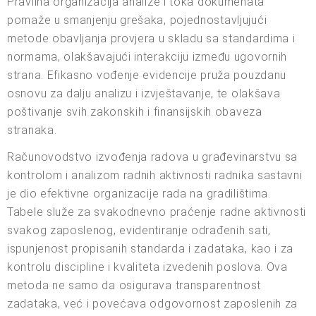
Pravilna organizacija analize i toka dokumenata
pomaže u smanjenju grešaka, pojednostavljujući
metode obavljanja provjera u skladu sa standardima i
normama, olakšavajući interakciju između ugovornih
strana. Efikasno vođenje evidencije pruža pouzdanu
osnovu za dalju analizu i izvještavanje, te olakšava
poštivanje svih zakonskih i finansijskih obaveza
stranaka.
Računovodstvo izvođenja radova u građevinarstvu sa
kontrolom i analizom radnih aktivnosti radnika sastavni
je dio efektivne organizacije rada na gradilištima.
Tabele služe za svakodnevno praćenje radne aktivnosti
svakog zaposlenog, evidentiranje odrađenih sati,
ispunjenost propisanih standarda i zadataka, kao i za
kontrolu discipline i kvaliteta izvedenih poslova. Ova
metoda ne samo da osigurava transparentnost
zadataka, već i povećava odgovornost zaposlenih za