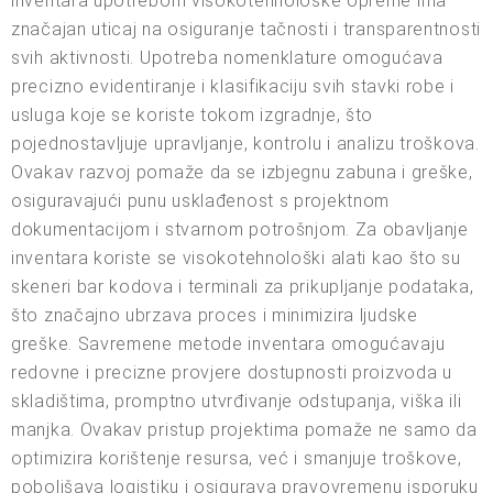
inventara upotrebom visokotehnološke opreme ima
značajan uticaj na osiguranje tačnosti i transparentnosti
svih aktivnosti. Upotreba nomenklature omogućava
precizno evidentiranje i klasifikaciju svih stavki robe i
usluga koje se koriste tokom izgradnje, što
pojednostavljuje upravljanje, kontrolu i analizu troškova.
Ovakav razvoj pomaže da se izbjegnu zabuna i greške,
osiguravajući punu usklađenost s projektnom
dokumentacijom i stvarnom potrošnjom. Za obavljanje
inventara koriste se visokotehnološki alati kao što su
skeneri bar kodova i terminali za prikupljanje podataka,
što značajno ubrzava proces i minimizira ljudske
greške. Savremene metode inventara omogućavaju
redovne i precizne provjere dostupnosti proizvoda u
skladištima, promptno utvrđivanje odstupanja, viška ili
manjka. Ovakav pristup projektima pomaže ne samo da
optimizira korištenje resursa, već i smanjuje troškove,
poboljšava logistiku i osigurava pravovremenu isporuku