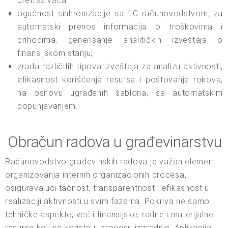
pretraživača;
ogućnost sinhronizacije sa 1C računovodstvom, za
automatski prenos informacija o troškovima i
prihodima, generisanje analitičkih izveštaja o
finansijskom stanju;
zrada različitih tipova izveštaja za analizu aktivnosti,
efikasnost korišćenja resursa i poštovanje rokova,
na osnovu ugrađenih šablona, sa automatskim
popunjavanjem.
Obračun radova u građevinarstvu
Računovodstvo građevinskih radova je važan element
organizovanja internih organizacionih procesa,
osiguravajući tačnost, transparentnost i efikasnost u
realizaciji aktivnosti u svim fazama. Pokriva ne samo
tehničke aspekte, već i finansijske, radne i materijalne
resurse koji se koriste u procesu izgradnje. Aplikacija