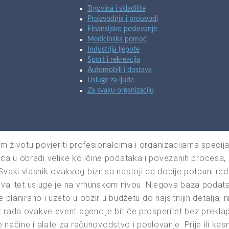
Trgovina i skladište
Proizvodnja i proizvodi
Finansijsko poslovanje
Medicinska pomoć
Industrija ljepote
Sport i rekreacija
Automobili i dostava
Usluge za ljude
Za svaku organizaciju
životu povjeriti profesionalcima i organizacijama specijal
a u obradi velike količine podataka i povezanih procesa,
ki vlasnik ovakvog biznisa nastoji da dobije potpuni red 
kvalitet usluge je na vrhunskom nivou. Njegova baza podatak
 planirano i uzeto u obzir u budžetu do najsitnijih detalja, n
rada ovakve event agencije bit će prosperitet bez preklapanj
je načine i alate za računovodstvo i poslovanje. Prije ili k