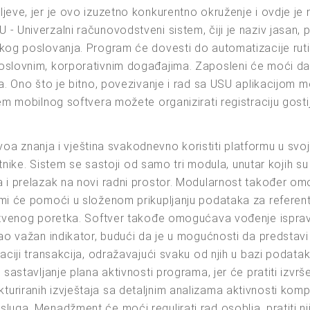
jeve, jer je ovo izuzetno konkurentno okruženje i ovdje je
- Univerzalni računovodstveni sistem, čiji je naziv jasan
akog poslovanja. Program će dovesti do automatizacije rut
oslovnim, korporativnim događajima. Zaposleni će moći da 
a. Ono što je bitno, povezivanje i rad sa USU aplikacijom mo
tem mobilnog softvera možete organizirati registraciju gost
ivoa znanja i vještina svakodnevno koristiti platformu u svoj
četnike. Sistem se sastoji od samo tri modula, unutar kojih s
a i prelazak na novi radni prostor. Modularnost također o
mi će pomoći u složenom prikupljanju podataka za referentn
nstvenog poretka. Softver takođe omogućava vođenje isprav
kao važan indikator, budući da je u mogućnosti da predstavi
ciji transakcija, odražavajući svaku od njih u bazi podataka
sastavljanje plana aktivnosti programa, jer će pratiti izvrš
riranih izvještaja sa detaljnim analizama aktivnosti kompa
luga. Menadžment će moći regulirati rad osoblja, pratiti nj