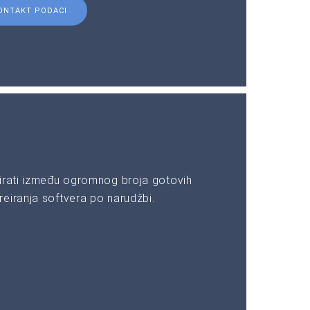
ONTAKT PODACI
irati između ogromnog broja gotovih
eiranja softvera po narudžbi.