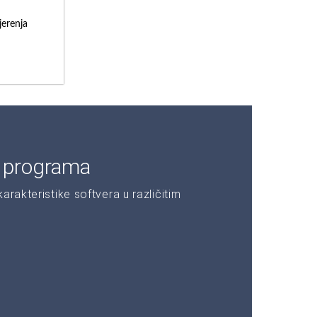
erenja
e programa
rakteristike softvera u različitim