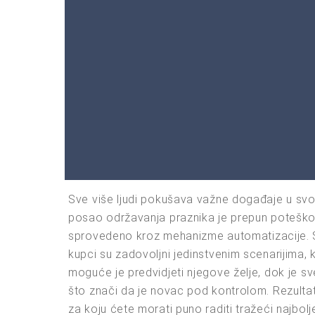
Sve više ljudi pokušava važne događaje u svom 
posao održavanja praznika je prepun poteškoć
sprovedeno kroz mehanizme automatizacije. Sva
kupci su zadovoljni jedinstvenim scenarijima, 
moguće je predvidjeti njegove želje, dok je sve
što znači da je novac pod kontrolom. Rezultat 
za koju ćete morati puno raditi tražeći najbol