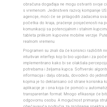
obračuna događaja ne mogu ostvariti svoje cil
s vremenom. Jedinstveni razvoj kompanije USU 
agencije, moći će se prilagoditi zadacima sv
početka do kraja, praćenje posjećenosti na p
komunikaciji sa potencijalnim i stalnim kupcim
tableta prilikom kupovine mobilne verzije. Pu
realnom vremenu.
Programeri su znali da će korisnici različitih n
intuitivan interfejs koji bi bio ugodan i za po
implementirano kako bi se olakšala percepcij
potrebama i željama kupca. Softverski algorit
informacija i dalju obradu, dovodeći do jedi
kojima je to deklarisano od strane korisnika 
aplikacije je i ona koja će pomoći u automatiza
transparentan format. Mnogo efikasnije će biti 
odgovornu osobu. A mogućnost primanja struktu
obećavajuća područja za proširenje spektra us