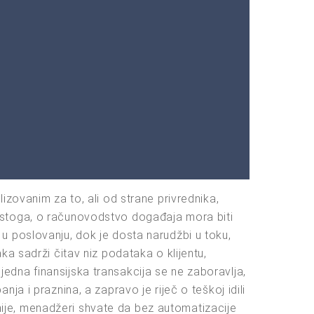
izovanim za to, ali od strane privrednika,
 stoga, o računovodstvo događaja mora biti
u poslovanju, dok je dosta narudžbi u toku,
a sadrži čitav niz podataka o klijentu,
ijedna finansijska transakcija se ne zaboravlja,
a i praznina, a zapravo je riječ o teškoj idili
asnije, menadžeri shvate da bez automatizacije