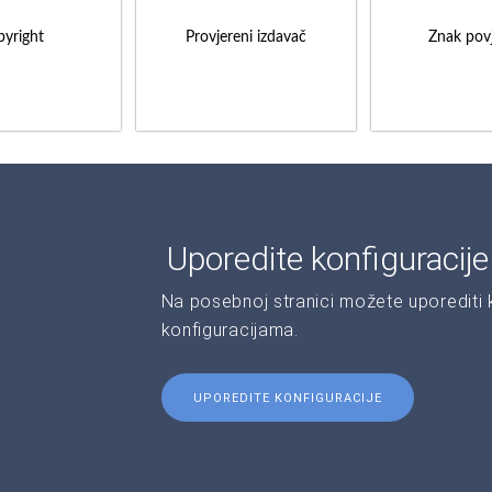
yright
Provjereni izdavač
Znak povj
Uporedite konfiguracij
Na posebnoj stranici možete uporediti ka
konfiguracijama.
UPOREDITE KONFIGURACIJE