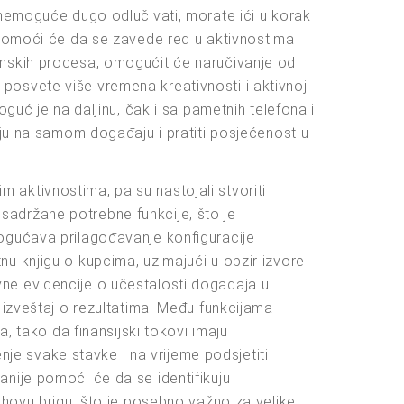
 nemoguće dugo odlučivati, morate ići u korak
, pomoći će da se zavede red u aktivnostima
inskih procesa, omogućit će naručivanje od
posvete više vremena kreativnosti i aktivnoj
guć je na daljinu, čak i sa pametnih telefona i
iju na samom događaju i pratiti posjećenost u
im aktivnostima, pa su nastojali stvoriti
u sadržane potrebne funkcije, što je
mogućava prilagođavanje konfiguracije
u knjigu o kupcima, uzimajući u obzir izvore
ne evidencije o učestalosti događaja u
 izveštaj o rezultatima. Među funkcijama
, tako da finansijski tokovi imaju
enje svake stavke i na vrijeme podsjetiti
nije pomoći će da se identifikuju
ihovu brigu, što je posebno važno za velike