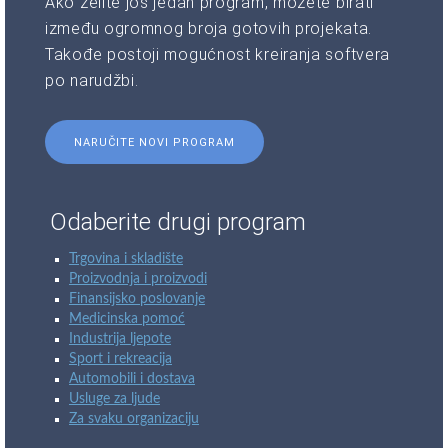
Ako želite još jedan program, možete birati
između ogromnog broja gotovih projekata.
Takođe postoji mogućnost kreiranja softvera
po narudžbi.
NARUČITE NOVI PROGRAM
Odaberite drugi program
Trgovina i skladište
Proizvodnja i proizvodi
Finansijsko poslovanje
Medicinska pomoć
Industrija ljepote
Sport i rekreacija
Automobili i dostava
Usluge za ljude
Za svaku organizaciju