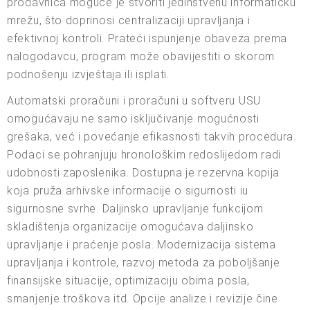
prodavnica moguće je stvoriti jedinstvenu informatičku
mrežu, što doprinosi centralizaciji upravljanja i
efektivnoj kontroli. Prateći ispunjenje obaveza prema
nalogodavcu, program može obavijestiti o skorom
podnošenju izvještaja ili isplati.
Automatski proračuni i proračuni u softveru USU
omogućavaju ne samo isključivanje mogućnosti
grešaka, već i povećanje efikasnosti takvih procedura.
Podaci se pohranjuju hronološkim redoslijedom radi
udobnosti zaposlenika. Dostupna je rezervna kopija
koja pruža arhivske informacije o sigurnosti iu
sigurnosne svrhe. Daljinsko upravljanje funkcijom
skladištenja organizacije omogućava daljinsko
upravljanje i praćenje posla. Modernizacija sistema
upravljanja i kontrole, razvoj metoda za poboljšanje
finansijske situacije, optimizaciju obima posla,
smanjenje troškova itd. Opcije analize i revizije čine