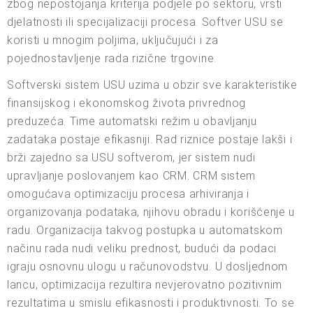
zbog nepostojanja kriterija podjele po sektoru, vrsti
djelatnosti ili specijalizaciji procesa. Softver USU se
koristi u mnogim poljima, uključujući i za
pojednostavljenje rada rizične trgovine.
Softverski sistem USU uzima u obzir sve karakteristike
finansijskog i ekonomskog života privrednog
preduzeća. Time automatski režim u obavljanju
zadataka postaje efikasniji. Rad riznice postaje lakši i
brži zajedno sa USU softverom, jer sistem nudi
upravljanje poslovanjem kao CRM. CRM sistem
omogućava optimizaciju procesa arhiviranja i
organizovanja podataka, njihovu obradu i korišćenje u
radu. Organizacija takvog postupka u automatskom
načinu rada nudi veliku prednost, budući da podaci
igraju osnovnu ulogu u računovodstvu. U dosljednom
lancu, optimizacija rezultira nevjerovatno pozitivnim
rezultatima u smislu efikasnosti i produktivnosti. To se