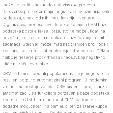
može se pratiti unazad do ostavinskog procesa.
Hardverski proizvodi imaju mogućnost preuzimanja svih
podataka, a neki od njih imaju funkciju inventara.
Organizacija procesa inventure korišćenjem CRM baze
podataka postaje lakša i brža, što ne može uticati na
povećanje efikasnosti u realizaciji i izvršavanju radnih
zadataka. Štednjak može imati neograničen broj robe i
komisija, pa je red i sistematizacija informacija u CRM-u
najbolje rješenje protiv 'haosa i haosa', koji negativno
utiče na računovodstvo.
CRM sistemi su postali popularni čak i prije nego što su
razvijeni potpuno automatizirani programi. U modernim
vremenima postoje zasebni CRM sistemi i programi za
automatizaciju sa funkcijom održavanja baze podataka
kao što je CRM. Funkcionalnost CRM platforme ima i
dodatne mogućnosti, na primjer, bilten za stalne kupce
konsignacijske trgovine. Odabir pravog programa ne