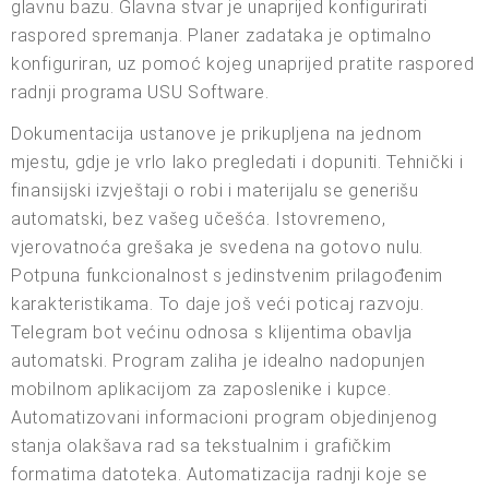
glavnu bazu. Glavna stvar je unaprijed konfigurirati
raspored spremanja. Planer zadataka je optimalno
konfiguriran, uz pomoć kojeg unaprijed pratite raspored
radnji programa USU Software.
Dokumentacija ustanove je prikupljena na jednom
mjestu, gdje je vrlo lako pregledati i dopuniti. Tehnički i
finansijski izvještaji o robi i materijalu se generišu
automatski, bez vašeg učešća. Istovremeno,
vjerovatnoća grešaka je svedena na gotovo nulu.
Potpuna funkcionalnost s jedinstvenim prilagođenim
karakteristikama. To daje još veći poticaj razvoju.
Telegram bot većinu odnosa s klijentima obavlja
automatski. Program zaliha je idealno nadopunjen
mobilnom aplikacijom za zaposlenike i kupce.
Automatizovani informacioni program objedinjenog
stanja olakšava rad sa tekstualnim i grafičkim
formatima datoteka. Automatizacija radnji koje se