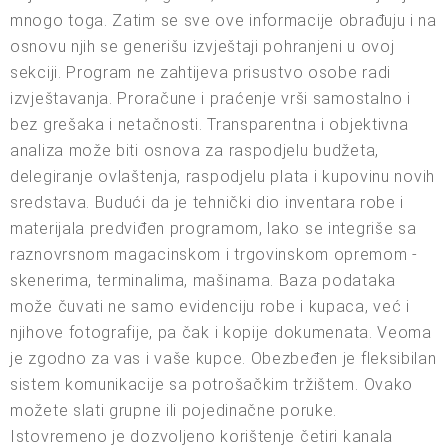
mnogo toga. Zatim se sve ove informacije obrađuju i na
osnovu njih se generišu izvještaji pohranjeni u ovoj
sekciji. Program ne zahtijeva prisustvo osobe radi
izvještavanja. Proračune i praćenje vrši samostalno i
bez grešaka i netačnosti. Transparentna i objektivna
analiza može biti osnova za raspodjelu budžeta,
delegiranje ovlaštenja, raspodjelu plata i kupovinu novih
sredstava. Budući da je tehnički dio inventara robe i
materijala predviđen programom, lako se integriše sa
raznovrsnom magacinskom i trgovinskom opremom -
skenerima, terminalima, mašinama. Baza podataka
može čuvati ne samo evidenciju robe i kupaca, već i
njihove fotografije, pa čak i kopije dokumenata. Veoma
je zgodno za vas i vaše kupce. Obezbeđen je fleksibilan
sistem komunikacije sa potrošačkim tržištem. Ovako
možete slati grupne ili pojedinačne poruke.
Istovremeno je dozvoljeno korištenje četiri kanala