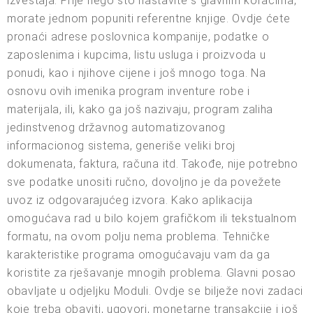
izveštaja. Prije nego što nastavite s glavnim koracima,
morate jednom popuniti referentne knjige. Ovdje ćete
pronaći adrese poslovnica kompanije, podatke o
zaposlenima i kupcima, listu usluga i proizvoda u
ponudi, kao i njihove cijene i još mnogo toga. Na
osnovu ovih imenika program inventure robe i
materijala, ili, kako ga još nazivaju, program zaliha
jedinstvenog državnog automatizovanog
informacionog sistema, generiše veliki broj
dokumenata, faktura, računa itd. Takođe, nije potrebno
sve podatke unositi ručno, dovoljno je da povežete
uvoz iz odgovarajućeg izvora. Kako aplikacija
omogućava rad u bilo kojem grafičkom ili tekstualnom
formatu, na ovom polju nema problema. Tehničke
karakteristike programa omogućavaju vam da ga
koristite za rješavanje mnogih problema. Glavni posao
obavljate u odjeljku Moduli. Ovdje se bilježe novi zadaci
koje treba obaviti, ugovori, monetarne transakcije i još