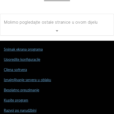
Molimo pogledajte ostale stranice u ovom dijelu
Snimak ekrana programa
Uporedite konfiguracije
Cijena softvera
Iznajmljivanje servera u oblaku
Besplatno preuzimanje
Kupite program
Razvoj po narudžbini