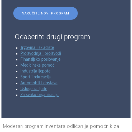
NARUČITE NOVI PROGRAM
Odaberite drugi program
Trgovina i skladište
Proizvodnja i proizvodi
Finansijsko poslovanje
Medicinska pomoć
Industrija ljepote
Sport i rekreacija
Automobili i dostava
Usluge za ljude
Za svaku organizaciju
Moderan program inventara odličan je pomoćnik za