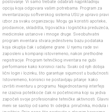
poslovanje. Vi samo trebate odabrati najprikladniju
opciju koja odgovara vašim potrebama. Program za
inventarizaciju softverskog sistema USU je upravo pravi
izbor za svaku organizaciju. Mogu ga koristiti apoteke,
prodavnice, skladišta, trgovačka i logistička preduzeća,
medicinske ustanove i mnoge druge. Sveobuhvatni
program inventara stvara jedinstvenu bazu podataka
koja okuplja čak i udaljene grane. U njemu rade svi
zaposleni u kompaniji istovremeno, nakon prethodne
registracije. Program tehničkog inventara ne gubi
performanse kako korisnici rastu. Svaki od njih dobija
lični login i lozinku, što garantuje sigurnost u budućnosti.
Istovremeno, korisnici ne postavljaju pitanje: kako
izvršiti inventuru u programu. Najjednostavniji interfejs
ne izaziva poteškoće čak ni početnicima koji su jedva
započeli svoje profesionalne tehničke aktivnosti. Glavni
meni se sastoji od samo tri odeljka: priručnika, modula i