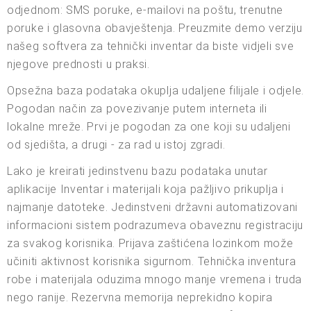
odjednom: SMS poruke, e-mailovi na poštu, trenutne
poruke i glasovna obavještenja. Preuzmite demo verziju
našeg softvera za tehnički inventar da biste vidjeli sve
njegove prednosti u praksi.
Opsežna baza podataka okuplja udaljene filijale i odjele.
Pogodan način za povezivanje putem interneta ili
lokalne mreže. Prvi je pogodan za one koji su udaljeni
od sjedišta, a drugi - za rad u istoj zgradi.
Lako je kreirati jedinstvenu bazu podataka unutar
aplikacije Inventar i materijali koja pažljivo prikuplja i
najmanje datoteke. Jedinstveni državni automatizovani
informacioni sistem podrazumeva obaveznu registraciju
za svakog korisnika. Prijava zaštićena lozinkom može
učiniti aktivnost korisnika sigurnom. Tehnička inventura
robe i materijala oduzima mnogo manje vremena i truda
nego ranije. Rezervna memorija neprekidno kopira