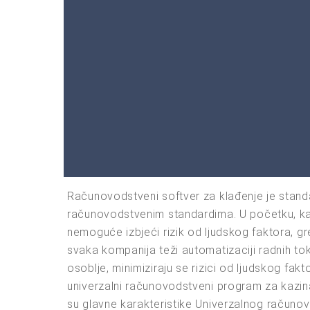
Računovodstveni softver za klađenje je stan
računovodstvenim standardima. U početku, kada
nemoguće izbjeći rizik od ljudskog faktora, gre
svaka kompanija teži automatizaciji radnih to
osoblje, minimiziraju se rizici od ljudskog fak
univerzalni računovodstveni program za kazina
su glavne karakteristike Univerzalnog račun