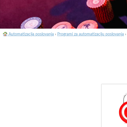
Automatizacija poslovanja
›
Programi za automatizaciju poslovanja