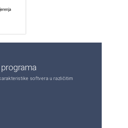
erenja
e programa
rakteristike softvera u različitim