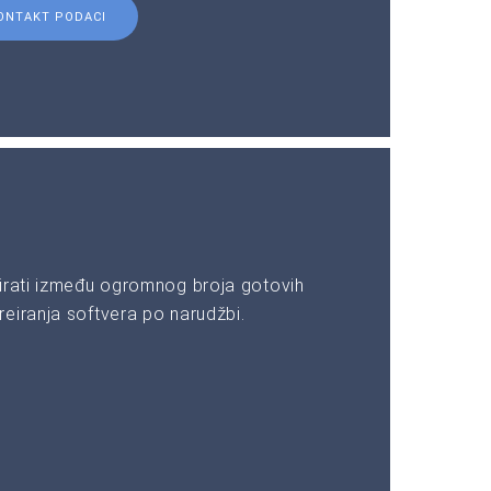
ONTAKT PODACI
irati između ogromnog broja gotovih
eiranja softvera po narudžbi.