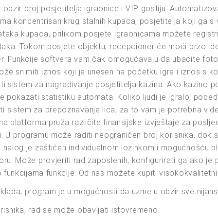
 obzir broj posjetitelja igraonice i VIP gostiju. Automatizo
ma koncentrisan krug stalnih kupaca, posjetitelja koji ga 
taka kupaca, prilikom posjete igraonicama možete registrir
taka. Tokom posjete objektu, recepcioner će moći brzo ident
er. Funkcije softvera vam čak omogućavaju da ubacite fot
 snimiti iznos koji je unesen na početku igre i iznos s koj
viti sistem za nagrađivanje posjetitelja kazina. Ako kazin
pokazati statistiku automata. Koliko ljudi je igralo, pobedilo
 sistem za prepoznavanje lica, za to vam je potrebna vide
platforma pruža različite finansijske izvještaje za posljedn
ti. U programu može raditi neograničen broj korisnika, dok
 nalog je zaštićen individualnom lozinkom i mogućnošću bl
u. Može provjeriti rad zaposlenih, konfigurirati ga ako je 
 funkcijama funkcije. Od nas možete kupiti visokokvalitetni
klada, program je u mogućnosti da uzme u obzir sve nijanse
isnika, rad se može obavljati istovremeno.