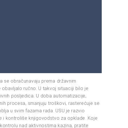
ina se obračunavaju prema državnim
avljalo ručno. U takvoj situaciji bilo je
tivnih posljedica. U doba automatizacije,
ih procesa, smanjuju troškovi, rasterećuje se
osoblja u svim fazama rada. USU je razvio
e i kontroliše knjigovodstvo za opklade. Koje
ntrolu nad aktivnostima kazina, pratite