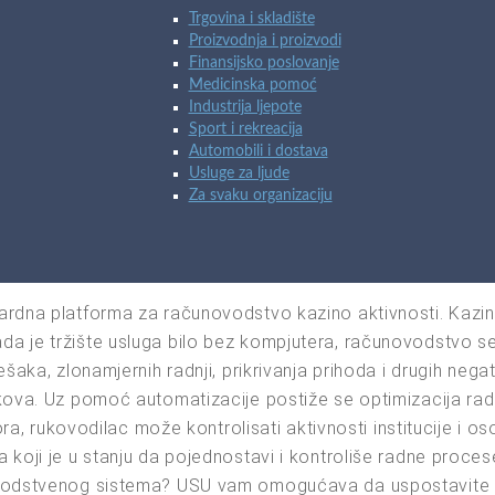
Trgovina i skladište
Proizvodnja i proizvodi
Finansijsko poslovanje
Medicinska pomoć
Industrija ljepote
Sport i rekreacija
Automobili i dostava
Usluge za ljude
Za svaku organizaciju
dardna platforma za računovodstvo kazino aktivnosti. Kaz
 je tržište usluga bilo bez kompjutera, računovodstvo se ob
šaka, zlonamjernih radnji, prikrivanja prihoda i drugih nega
kova. Uz pomoć automatizacije postiže se optimizacija radn
tora, rukovodilac može kontrolisati aktivnosti institucije i 
 koji je u stanju da pojednostavi i kontroliše radne proces
ovodstvenog sistema? USU vam omogućava da uspostavite ko