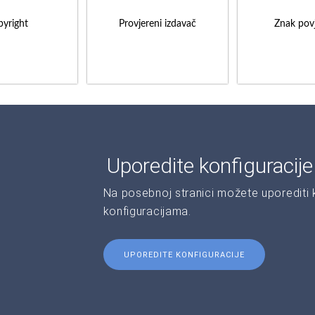
yright
Provjereni izdavač
Znak povj
Uporedite konfiguracij
Na posebnoj stranici možete uporediti ka
konfiguracijama.
UPOREDITE KONFIGURACIJE