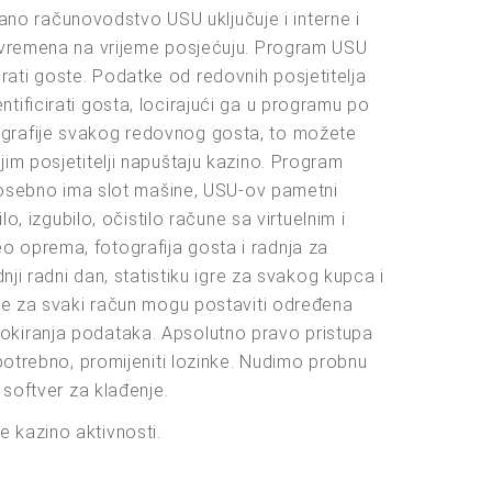
vano računovodstvo USU uključuje i interne i
s vremena na vrijeme posjećuju. Program USU
ati goste. Podatke od redovnih posjetitelja
ificirati gosta, locirajući ga u programu po
ografije svakog redovnog gosta, to možete
im posjetitelji napuštaju kazino. Program
o posebno ima slot mašine, USU-ov pametni
, izgubilo, očistilo račune sa virtuelnim i
o oprema, fotografija gosta i radnja za
ji radni dan, statistiku igre za svakog kupca i
 se za svaki račun mogu postaviti određena
okiranja podataka. Apsolutno pravo pristupa
potrebno, promijeniti lozinke. Nudimo probnu
 softver za klađenje.
 kazino aktivnosti.