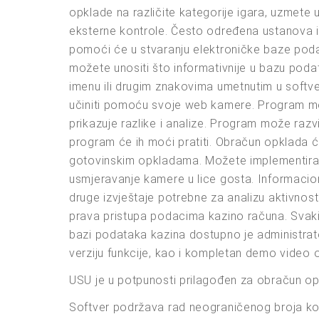
opklade na različite kategorije igara, uzmete u
eksterne kontrole. Često određena ustanova i
pomoći će u stvaranju elektroničke baze poda
možete unositi što informativnije u bazu poda
imenu ili drugim znakovima umetnutim u softv
učiniti pomoću svoje web kamere. Program može
prikazuje razlike i analize. Program može raz
program će ih moći pratiti. Obračun opklada će 
gotovinskim opkladama. Možete implementirati
usmjeravanje kamere u lice gosta. Informaciona 
druge izvještaje potrebne za analizu aktivnos
prava pristupa podacima kazino računa. Svaki
bazi podataka kazina dostupno je administrator
verziju funkcije, kao i kompletan demo video o
USU je u potpunosti prilagođen za obračun op
Softver podržava rad neograničenog broja kor