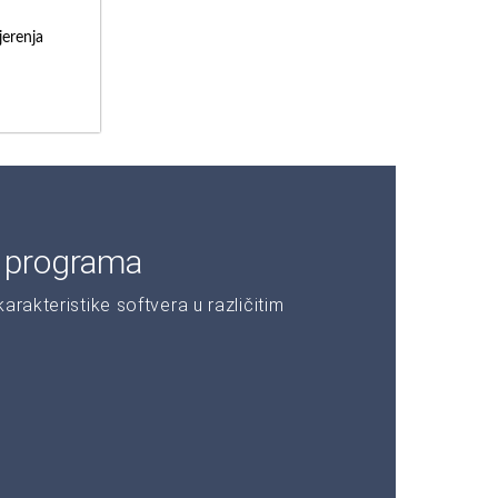
erenja
e programa
rakteristike softvera u različitim