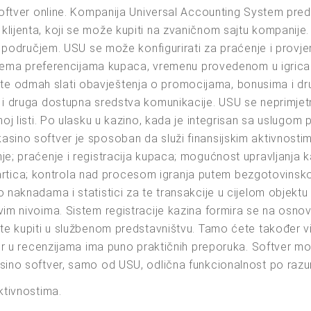
softver online. Kompanija Universal Accounting System preds
lijenta, koji se može kupiti na zvaničnom sajtu kompanije.
kim područjem. USU se može konfigurirati za praćenje i prov
e prema preferencijama kupaca, vremenu provedenom u igricam
e odmah slati obavještenja o promocijama, bonusima i dr
 i druga dostupna sredstva komunikacije. USU se neprimjetn
oj listi. Po ulasku u kazino, kada je integrisan sa uslugom p
sino softver je sposoban da služi finansijskim aktivnosti
je; praćenje i registracija kupaca; mogućnost upravljanja 
nih kartica; kontrola nad procesom igranja putem bezgotovin
 naknadama i statistici za te transakcije u cijelom objekt
vim nivoima. Sistem registracije kazina formira se na osno
te kupiti u službenom predstavništvu. Tamo ćete također vi
jer u recenzijama ima puno praktičnih preporuka. Softver mo
asino softver, samo od USU, odlična funkcionalnost po raz
ktivnostima.