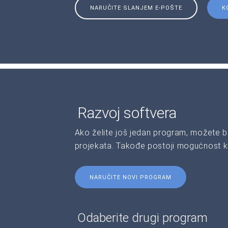
NARUČITE SLANJEM E-POŠTE
K
Razvoj softvera
Ako želite još jedan program, možete b
projekata. Takođe postoji mogućnost kr
NARUČITE NOVI PROGRAM
Odaberite drugi program