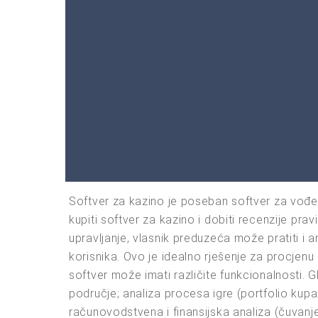
Softver za kazino je poseban softver za vođenj
kupiti softver za kazino i dobiti recenzije pra
upravljanje, vlasnik preduzeća može pratiti i a
korisnika. Ovo je idealno rješenje za procjenu 
softver može imati različite funkcionalnosti.
područje; analiza procesa igre (portfolio kupaca
računovodstvena i finansijska analiza (čuvanje 