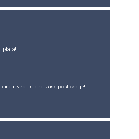
uplata!
puna investicija za vaše poslovanje!