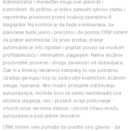
Administrator i menadžer mogu sve planirati i
kontrolirati. Ali prilično je teško zamisliti njihovu stalnu i
neprekidnu prisutnost pored svakog operatera ili
blagajnika. Na kontroli je da bude kontinuirana, da
planiranje bude jasno i precizno i da postoji CRM sistem
za pranje automobila. Uz pravi pristup, pranje
automobila je vrlo zgodan i prijatan posao sa visokom
profitabilnošću i minimalnim ulaganjem. Nema složene
proizvodne procese i strogu zavisnost od dobavljača.
Čak ni u širokoj reklamnoj kampanji to nije potrebno.
Izrađuju ga kupci koji su zadovoljni kvalitetom, brzinom
usluge, cijenama. Ako mudro pristupite održavanju
autopraonice, možete brzo ne samo nadoknaditi sva
uložena ulaganja, već i proširiti svoje poslovanje -
otvoriti nove servisne stanice i stvoriti čitavu mrežu
autopraonica pod jednim brendom.
CRM sistem vam pomaže da uradite ono glavno - da