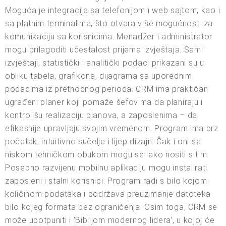
Moguća je integracija sa telefonijom i web sajtom, kao i
sa platnim terminalima, što otvara više mogućnosti za
komunikaciju sa korisnicima. Menadžer i administrator
mogu prilagoditi učestalost prijema izvještaja. Sami
izvještaji, statistički i analitički podaci prikazani su u
obliku tabela, grafikona, dijagrama sa uporednim
podacima iz prethodnog perioda. CRM ima praktičan
ugrađeni planer koji pomaže šefovima da planiraju i
kontrolišu realizaciju planova, a zaposlenima – da
efikasnije upravljaju svojim vremenom. Program ima brz
početak, intuitivno sučelje i lijep dizajn. Čak i oni sa
niskom tehničkom obukom mogu se lako nositi s tim.
Posebno razvijenu mobilnu aplikaciju mogu instalirati
zaposleni i stalni korisnici. Program radi s bilo kojom
količinom podataka i podržava preuzimanje datoteka
bilo kojeg formata bez ograničenja. Osim toga, CRM se
može upotpuniti i 'Biblijom modernog lidera', u kojoj će