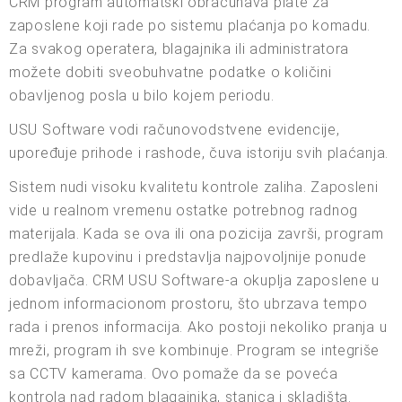
CRM program automatski obračunava plate za
zaposlene koji rade po sistemu plaćanja po komadu.
Za svakog operatera, blagajnika ili administratora
možete dobiti sveobuhvatne podatke o količini
obavljenog posla u bilo kojem periodu.
USU Software vodi računovodstvene evidencije,
upoređuje prihode i rashode, čuva istoriju svih plaćanja.
Sistem nudi visoku kvalitetu kontrole zaliha. Zaposleni
vide u realnom vremenu ostatke potrebnog radnog
materijala. Kada se ova ili ona pozicija završi, program
predlaže kupovinu i predstavlja najpovoljnije ponude
dobavljača. CRM USU Software-a okuplja zaposlene u
jednom informacionom prostoru, što ubrzava tempo
rada i prenos informacija. Ako postoji nekoliko pranja u
mreži, program ih sve kombinuje. Program se integriše
sa CCTV kamerama. Ovo pomaže da se poveća
kontrola nad radom blagajnika, stanica i skladišta.