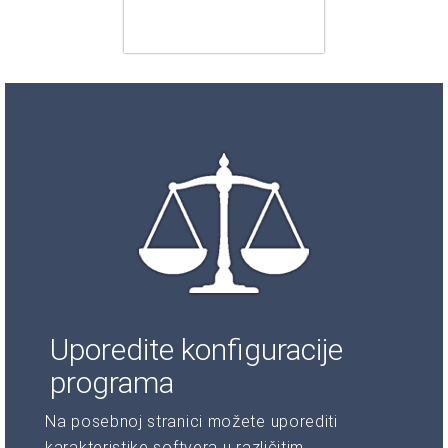
Uporedite konfiguracije
programa
Na posebnoj stranici možete uporediti
karakteristike softvera u različitim