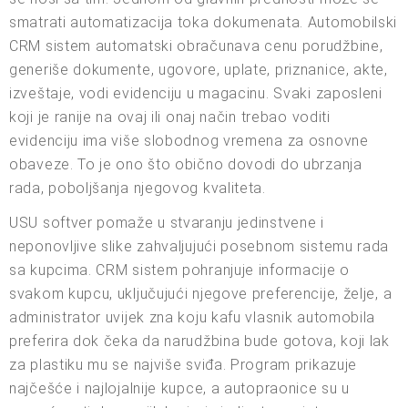
smatrati automatizacija toka dokumenata. Automobilski
CRM sistem automatski obračunava cenu porudžbine,
generiše dokumente, ugovore, uplate, priznanice, akte,
izveštaje, vodi evidenciju u magacinu. Svaki zaposleni
koji je ranije na ovaj ili onaj način trebao voditi
evidenciju ima više slobodnog vremena za osnovne
obaveze. To je ono što obično dovodi do ubrzanja
rada, poboljšanja njegovog kvaliteta.
USU softver pomaže u stvaranju jedinstvene i
neponovljive slike zahvaljujući posebnom sistemu rada
sa kupcima. CRM sistem pohranjuje informacije o
svakom kupcu, uključujući njegove preferencije, želje, a
administrator uvijek zna koju kafu vlasnik automobila
preferira dok čeka da narudžbina bude gotova, koji lak
za plastiku mu se najviše sviđa. Program prikazuje
najčešće i najlojalnije kupce, a autopraonice su u