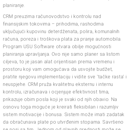
planiranje.
CRM preuzima računovodstvo i kontrolu nad
finansijskim tokovima – prihodima, rashodima
uključujući kupovinu deterdženata, polira, komunalnih
računa, poreza i troškova plata za pranje automobila.
Program USU Software otvara obilje mogućnosti
planiranja upravljanja. Ovo nije samo planer sa listom
ciljeva, to je jasan alat orijentisan prema vremenu i
prostoru koji vam omogućava da usvojite budžet,
pratite njegovu implementaciju i vidite sve 'tačke rasta' i
neuspjehe. CRM pruža kvalitetnu eksternu i internu
kontrolu, izračunava i ocjenjuje efektivnost tima,
prikazuje obim posla koji je svaki od njih obavio. Na
osnovu toga moguće je kreirati fleksibilan i razumljiv
sistem motivacije i bonusa. Sistem može imati zadatak
da obračunava plate po utvrđenim stopama. Savršeno
se nosi sa tim. Jednom od glavnih prednosti može se