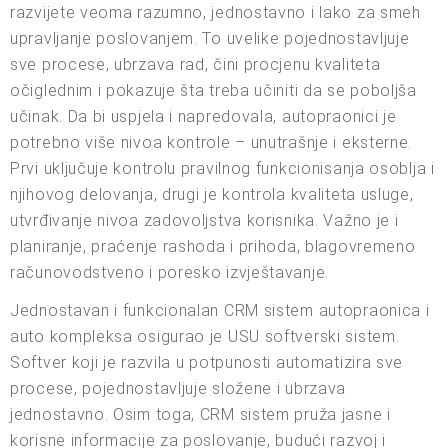
razvijete veoma razumno, jednostavno i lako za smeh
upravljanje poslovanjem. To uvelike pojednostavljuje
sve procese, ubrzava rad, čini procjenu kvaliteta
očiglednim i pokazuje šta treba učiniti da se poboljša
učinak. Da bi uspjela i napredovala, autopraonici je
potrebno više nivoa kontrole – unutrašnje i eksterne.
Prvi uključuje kontrolu pravilnog funkcionisanja osoblja i
njihovog delovanja, drugi je kontrola kvaliteta usluge,
utvrđivanje nivoa zadovoljstva korisnika. Važno je i
planiranje, praćenje rashoda i prihoda, blagovremeno
računovodstveno i poresko izvještavanje.
Jednostavan i funkcionalan CRM sistem autopraonica i
auto kompleksa osigurao je USU softverski sistem.
Softver koji je razvila u potpunosti automatizira sve
procese, pojednostavljuje složene i ubrzava
jednostavno. Osim toga, CRM sistem pruža jasne i
korisne informacije za poslovanje, budući razvoj i