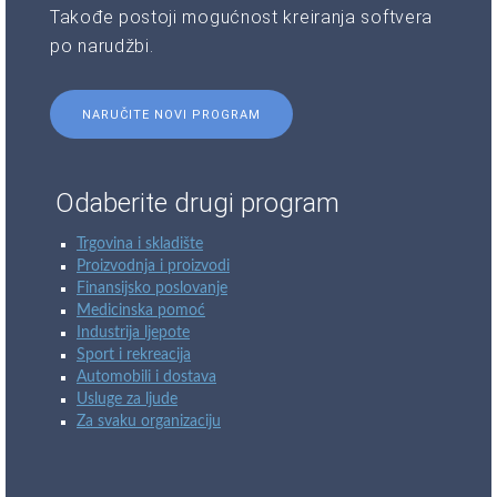
Takođe postoji mogućnost kreiranja softvera
po narudžbi.
NARUČITE NOVI PROGRAM
Odaberite drugi program
Trgovina i skladište
Proizvodnja i proizvodi
Finansijsko poslovanje
Medicinska pomoć
Industrija ljepote
Sport i rekreacija
Automobili i dostava
Usluge za ljude
Za svaku organizaciju