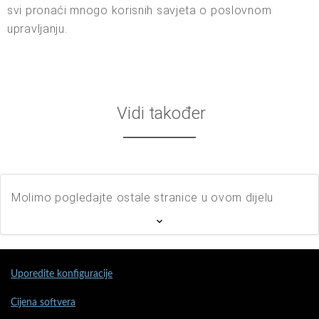
svi pronaći mnogo korisnih savjeta o poslovnom
upravljanju.
Vidi također
Molimo pogledajte ostale stranice u ovom dijelu
Uporedite konfiguracije
Cijena softvera