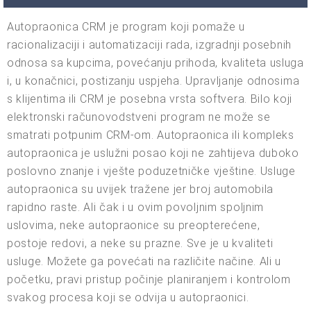
Autopraonica CRM je program koji pomaže u
racionalizaciji i automatizaciji rada, izgradnji posebnih
odnosa sa kupcima, povećanju prihoda, kvaliteta usluga
i, u konačnici, postizanju uspjeha. Upravljanje odnosima
s klijentima ili CRM je posebna vrsta softvera. Bilo koji
elektronski računovodstveni program ne može se
smatrati potpunim CRM-om. Autopraonica ili kompleks
autopraonica je uslužni posao koji ne zahtijeva duboko
poslovno znanje i vješte poduzetničke vještine. Usluge
autopraonica su uvijek tražene jer broj automobila
rapidno raste. Ali čak i u ovim povoljnim spoljnim
uslovima, neke autopraonice su preopterećene,
postoje redovi, a neke su prazne. Sve je u kvaliteti
usluge. Možete ga povećati na različite načine. Ali u
početku, pravi pristup počinje planiranjem i kontrolom
svakog procesa koji se odvija u autopraonici.