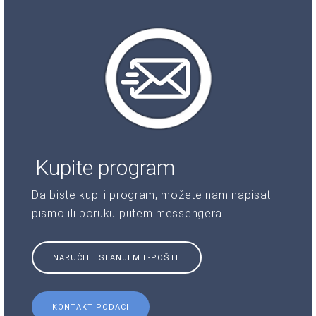
Kupite program
Da biste kupili program, možete nam napisati
pismo ili poruku putem messengera
NARUČITE SLANJEM E-POŠTE
KONTAKT PODACI