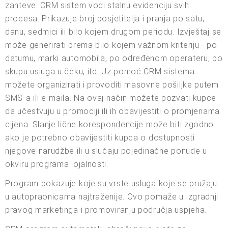
zahteve. CRM sistem vodi stalnu evidenciju svih
procesa. Prikazuje broj posjetitelja i pranja po satu,
danu, sedmici ili bilo kojem drugom periodu. Izvještaj se
može generirati prema bilo kojem važnom kriteriju - po
datumu, marki automobila, po određenom operateru, po
skupu usluga u čeku, itd. Uz pomoć CRM sistema
možete organizirati i provoditi masovne pošiljke putem
SMS-a ili e-maila. Na ovaj način možete pozvati kupce
da učestvuju u promociji ili ih obavijestiti o promjenama
cijena. Slanje lične korespondencije može biti zgodno
ako je potrebno obavijestiti kupca o dostupnosti
njegove narudžbe ili u slučaju pojedinačne ponude u
okviru programa lojalnosti.
Program pokazuje koje su vrste usluga koje se pružaju
u autopraonicama najtraženije. Ovo pomaže u izgradnji
pravog marketinga i promoviranju područja uspjeha.