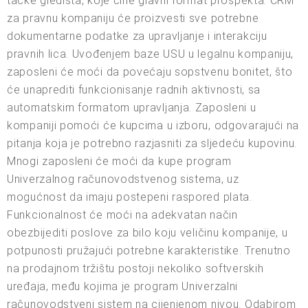
tačke gledišta, koje čine glavni format prospekta. CRM
za pravnu kompaniju će proizvesti sve potrebne
dokumentarne podatke za upravljanje i interakciju
pravnih lica. Uvođenjem baze USU u legalnu kompaniju,
zaposleni će moći da povećaju sopstvenu bonitet, što
će unaprediti funkcionisanje radnih aktivnosti, sa
automatskim formatom upravljanja. Zaposleni u
kompaniji pomoći će kupcima u izboru, odgovarajući na
pitanja koja je potrebno razjasniti za sljedeću kupovinu.
Mnogi zaposleni će moći da kupe program
Univerzalnog računovodstvenog sistema, uz
mogućnost da imaju postepeni raspored plata.
Funkcionalnost će moći na adekvatan način
obezbijediti poslove za bilo koju veličinu kompanije, u
potpunosti pružajući potrebne karakteristike. Trenutno
na prodajnom tržištu postoji nekoliko softverskih
uređaja, među kojima je program Univerzalni
računovodstveni sistem na cijenjenom nivou. Odabirom