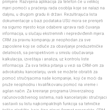
primjere. Razvijena aplikacija za telefon će u velikoj
mjeri pomoći u praćenju rada osoblja koje se nalazi na
daljinu, u drugom gradu ili državi. Rezultirajuća lista
dokumentacije u bazi podataka USU mora se prenijeti
na sigurno mjesto koje odabere uprava radi čuvanja
informacija, u slučaju ekstremnih i nepredviđenih mjera.
CRM za pravnu kompaniju je neophodan za sve
zaposlene koji se odluče za obavljanje preduzetničke
delatnosti, sa perspektivom u smislu obučavanja
kalkulacija, izveštaja i analiza, uz kontrolu liste
informacija. Za sva teška pitanja u vezi sa CRM-om za
advokatsku kancelariju, uvek se možete obratiti za
pomoć stručnjacima naše kompanije, koji će moći da
pruže neophodnu i kvalifikovanu pomoć na vreme i
agilan način. Za kreiranje programa Univerzalnog
računovodstvenog sistema, naši kancelarijski stručnjaci
sastavili su listu najkompaktnijih funkcija sa tehničke