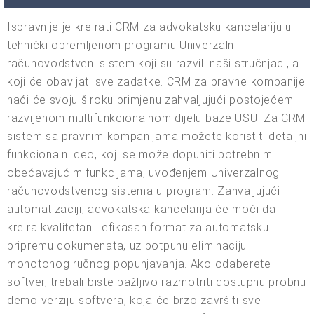
Ispravnije je kreirati CRM za advokatsku kancelariju u
tehnički opremljenom programu Univerzalni
računovodstveni sistem koji su razvili naši stručnjaci, a
koji će obavljati sve zadatke. CRM za pravne kompanije
naći će svoju široku primjenu zahvaljujući postojećem
razvijenom multifunkcionalnom dijelu baze USU. Za CRM
sistem sa pravnim kompanijama možete koristiti detaljni
funkcionalni deo, koji se može dopuniti potrebnim
obećavajućim funkcijama, uvođenjem Univerzalnog
računovodstvenog sistema u program. Zahvaljujući
automatizaciji, advokatska kancelarija će moći da
kreira kvalitetan i efikasan format za automatsku
pripremu dokumenata, uz potpunu eliminaciju
monotonog ručnog popunjavanja. Ako odaberete
softver, trebali biste pažljivo razmotriti dostupnu probnu
demo verziju softvera, koja će brzo završiti sve