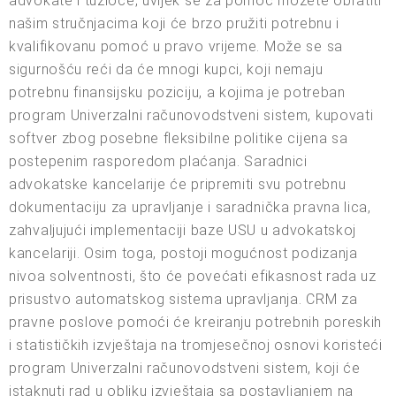
advokate i tužioce, uvijek se za pomoć možete obratiti
našim stručnjacima koji će brzo pružiti potrebnu i
kvalifikovanu pomoć u pravo vrijeme. Može se sa
sigurnošću reći da će mnogi kupci, koji nemaju
potrebnu finansijsku poziciju, a kojima je potreban
program Univerzalni računovodstveni sistem, kupovati
softver zbog posebne fleksibilne politike cijena sa
postepenim rasporedom plaćanja. Saradnici
advokatske kancelarije će pripremiti svu potrebnu
dokumentaciju za upravljanje i saradnička pravna lica,
zahvaljujući implementaciji baze USU u advokatskoj
kancelariji. Osim toga, postoji mogućnost podizanja
nivoa solventnosti, što će povećati efikasnost rada uz
prisustvo automatskog sistema upravljanja. CRM za
pravne poslove pomoći će kreiranju potrebnih poreskih
i statističkih izvještaja na tromjesečnoj osnovi koristeći
program Univerzalni računovodstveni sistem, koji će
istaknuti rad u obliku izvještaja sa postavljanjem na