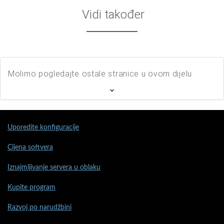
Vidi također
Molimo pogledajte ostale stranice u ovom dijelu
Uporedite konfiguracije
Cijena softvera
Iznajmljivanje servera u oblaku
Kupite program
Razvoj po narudžbini