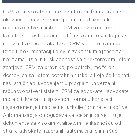
CRM za advokate će preuzeti traženi format radne
aktivnosti u savremenom programu Univerzalni
računovodstveni sistem. CRM za advokate treba
koristiti sa postojećom multifunkcionalnošću koja se
nalazi u bazi podataka USU. CRM sa pravnicima će
izraditi dokumentaciju o svim zakonskim nijansama i
normama, uz punu usklađenost sa direktorovom listom
zahtjeva. CRM za pravnika, po potrebi, može biti
dostavljen sa listom potrebnih funkcija koje će kreirati
naši stručnjaci uvođenjem u program Univerzalni
računovodstveni sistem. CRM za advokate i advokate
mora biti kreiran u ispravnom formatu koristeći
najsavremenije i napredne funkcije formirane u softveru.
Automatizacija omogućava kancelariji da verifikuje
dokumente sa visokim kvalitetom i efikasnošću od
strane advokata, izabranih automatski, eliminišući