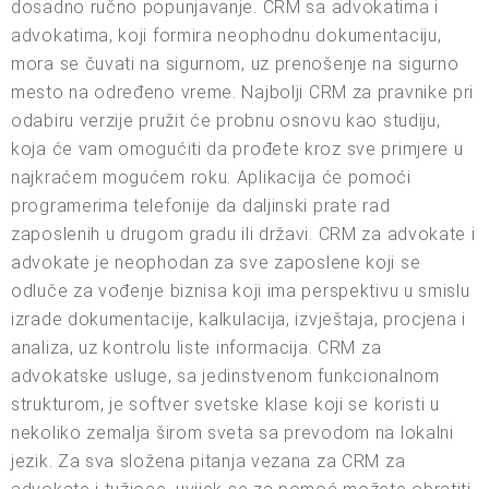
dosadno ručno popunjavanje. CRM sa advokatima i
advokatima, koji formira neophodnu dokumentaciju,
mora se čuvati na sigurnom, uz prenošenje na sigurno
mesto na određeno vreme. Najbolji CRM za pravnike pri
odabiru verzije pružit će probnu osnovu kao studiju,
koja će vam omogućiti da prođete kroz sve primjere u
najkraćem mogućem roku. Aplikacija će pomoći
programerima telefonije da daljinski prate rad
zaposlenih u drugom gradu ili državi. CRM za advokate i
advokate je neophodan za sve zaposlene koji se
odluče za vođenje biznisa koji ima perspektivu u smislu
izrade dokumentacije, kalkulacija, izvještaja, procjena i
analiza, uz kontrolu liste informacija. CRM za
advokatske usluge, sa jedinstvenom funkcionalnom
strukturom, je softver svetske klase koji se koristi u
nekoliko zemalja širom sveta sa prevodom na lokalni
jezik. Za sva složena pitanja vezana za CRM za