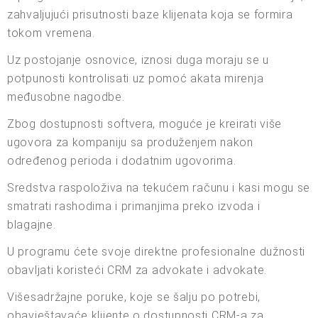
zahvaljujući prisutnosti baze klijenata koja se formira
tokom vremena.
Uz postojanje osnovice, iznosi duga moraju se u
potpunosti kontrolisati uz pomoć akata mirenja
međusobne nagodbe.
Zbog dostupnosti softvera, moguće je kreirati više
ugovora za kompaniju sa produženjem nakon
određenog perioda i dodatnim ugovorima.
Sredstva raspoloživa na tekućem računu i kasi mogu se
smatrati rashodima i primanjima preko izvoda i
blagajne.
U programu ćete svoje direktne profesionalne dužnosti
obavljati koristeći CRM za advokate i advokate.
Višesadržajne poruke, koje se šalju po potrebi,
obavještavaće klijente o dostupnosti CRM-a za