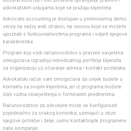
složenu kontrolu i fino podesite upravljanje pravnim i
advokatskim uslugama koje se pružaju klijentima.
Advocate accounting je dostupan u preliminarnoj demo
verziji na našoj web stranici, na osnovu koje se možete
upoznati s funkcionalnostima programa i vidjeti njegove
karakteristike.
Program koji vodi računovodstvo u pravnim savjetima
omogućava izgradnju individualnog portfelja klijenata
za organizaciju uz očuvanje adresa i kontakt podataka.
Advokatski račun vam omogućava da uvijek budete u
kontaktu sa svojim klijentima, jer iz programa možete
slati važna obavještenja o formiranim predmetima.
Računovodstvo za advokate može se konfigurisati
pojedinačno za svakog korisnika, uzimajući u obzir
njegove potrebe i želje, samo kontaktirajte programere
naše kompanije.