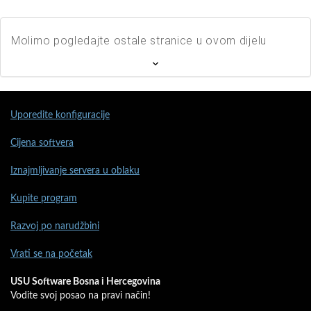
Molimo pogledajte ostale stranice u ovom dijelu
Uporedite konfiguracije
Cijena softvera
Iznajmljivanje servera u oblaku
Kupite program
Razvoj po narudžbini
Vrati se na početak
USU Software Bosna i Hercegovina
Vodite svoj posao na pravi način!