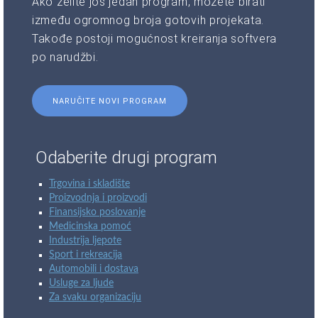
Ako želite još jedan program, možete birati
između ogromnog broja gotovih projekata.
Takođe postoji mogućnost kreiranja softvera
po narudžbi.
NARUČITE NOVI PROGRAM
Odaberite drugi program
Trgovina i skladište
Proizvodnja i proizvodi
Finansijsko poslovanje
Medicinska pomoć
Industrija ljepote
Sport i rekreacija
Automobili i dostava
Usluge za ljude
Za svaku organizaciju