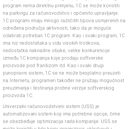
program nema direktnu primjenu, 1C se može koristiti
na parkingu za računovodstvo i općenito upravljanje.
1C programi imaju mnogo različitih tipova usmjerenih na
određena područja aktivnosti, tako da je moguće
odabrati potreban 1C program. Kao i svaki program, 1C
ima niz nedostataka u vidu visokih troškova,
nedostatka naknadne obuke, velike konkurencije
između 1C kompanija koje prodaju softverske
proizvode pod franšizom itd. Kao i svaki drugi
punopravni sistem, 1C se ne može besplatno preuzeti
na Internetu, programeri također ne pružaju mogućnost
preuzimanja i testiranja probne verzije softverskog
proizvoda 1C.
Univerzalni računovodstveni sistem (USS) je
automatizovani sistem koji ima potrebne opcije, čime
se obezbeđuje optimizacija rada kompanije. USS se
može koristiti u bilo kojoj organizaciji, uključujući i