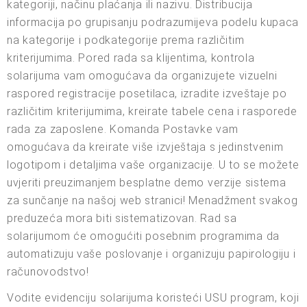
kategoriji, načinu plaćanja ili nazivu. Distribucija
informacija po grupisanju podrazumijeva podelu kupaca
na kategorije i podkategorije prema različitim
kriterijumima. Pored rada sa klijentima, kontrola
solarijuma vam omogućava da organizujete vizuelni
raspored registracije posetilaca, izradite izveštaje po
različitim kriterijumima, kreirate tabele cena i rasporede
rada za zaposlene. Komanda Postavke vam
omogućava da kreirate više izvještaja s jedinstvenim
logotipom i detaljima vaše organizacije. U to se možete
uvjeriti preuzimanjem besplatne demo verzije sistema
za sunčanje na našoj web stranici! Menadžment svakog
preduzeća mora biti sistematizovan. Rad sa
solarijumom će omogućiti posebnim programima da
automatizuju vaše poslovanje i organizuju papirologiju i
računovodstvo!
Vodite evidenciju solarijuma koristeći USU program, koji