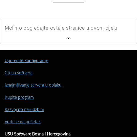
Molimo pogledajte ostale stranice u ovom dijelu
Uporedite konfiguracije
Cijena softvera
Iznajmljivanje servera u oblaku
Kupite program
Razvoj po narudžbini
Vrati se na početak
USU Software Bosna i Hercegovina