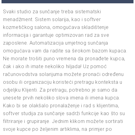
Svaki studio za sunčanje treba sistematski
menadžment. Sistem solarija, kao i softver
kozmetičkog salona, omogućava skladištenje
informacija i garantuje optimizovan rad za sve
zaposlene. Automatizacija umjetnog sunčanja
omogućava vam da radite sa širokom bazom kupaca.
Ne morate trošiti puno vremena da pronađete kupca,
čak i ako ih imate nekoliko hiljada! Uz pomoć
računovodstva solarijuma možete pronaći određenu
osobu ili organizaciju koristeći pretragu konteksta u
odjeljku Klijenti. Za pretragu, potrebno je samo da
unesete prvih nekoliko slova imena ili imena kupca.
Kako bi se olakšalo pronalaženje i rad s klijentima,
softver studija za sunčanje sadrži funkcije kao što su
filtriranje i grupiranje. Jednim klikom možete sortirati
svoje kupce po željenim artiklima, na primjer po