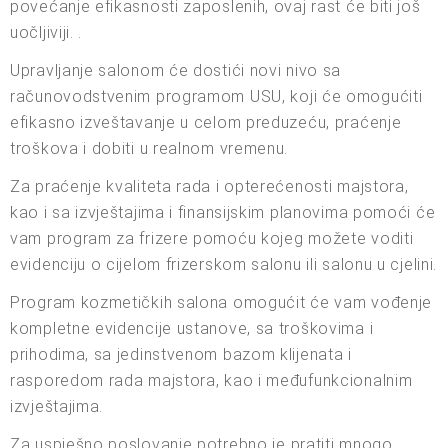
povećanje efikasnosti zaposlenih, ovaj rast će biti još
uočljiviji. .
Upravljanje salonom će dostići novi nivo sa
računovodstvenim programom USU, koji će omogućiti
efikasno izveštavanje u celom preduzeću, praćenje
troškova i dobiti u realnom vremenu.
Za praćenje kvaliteta rada i opterećenosti majstora,
kao i sa izvještajima i finansijskim planovima pomoći će
vam program za frizere pomoću kojeg možete voditi
evidenciju o cijelom frizerskom salonu ili salonu u cjelini.
Program kozmetičkih salona omogućit će vam vođenje
kompletne evidencije ustanove, sa troškovima i
prihodima, sa jedinstvenom bazom klijenata i
rasporedom rada majstora, kao i međufunkcionalnim
izvještajima.
Za uspješno poslovanje potrebno je pratiti mnogo