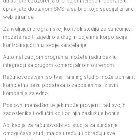
da šaljete upozorenja bilo kojem telekom operateru ili
upravljate dostavom SMS-a sa bilo koje specijalizirane
web stranice.
Zahvaljujući programskoj kontroli studija za sunčanje,
možete raditi zajedno s drugim odjelima korporacije,
kontrolirajući ih iz svoje kancelarije.
Automatizacijom programa možete raditi čak iu
integraciji sa drugom komercijalnom opremom.
Računovodstveni softver Tanning studio može pohraniti
kompletnu bazu podataka o zaposlenima iz svih
kompanija zajedno.
Poslovni menadžer uvijek može provjeriti rad svojih
zaposlenika i odlučiti koji od njih zaslužuje bonus.
Aplikacija za računovodstvo studija za sunčanje
omogućava studijima da uređuju i obrađuju sve