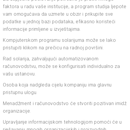
faktora u radu vaše institucije, a program studija ljepote
vam omogućava da uzmete u obzir i prikupite sve
podatke u jednoj bazi podataka, efikasno koristeći
informacije primljene u izvještajima.
Kompjuterskom programu solarijuma može se lako
pristupiti klikom na prečicu na radnoj površini.
Rad solarija, zahvaljujući automatizovanom
računovodstvu, može se konfigurisati individualno za
vašu ustanovu.
Osoba koja nadgleda cijelu kompaniju ima glavnu
pristupnu ulogu.
Menadžment i računovodstvo će stvoriti pozitivan imidž
organizacije.
Upravljanje informacijskom tehnologijom pomoći će u
rješavanju mnogih organizacijskih i proizvodnih