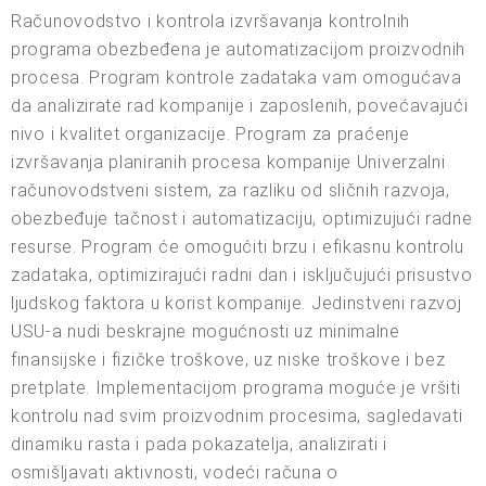
Računovodstvo i kontrola izvršavanja kontrolnih
programa obezbeđena je automatizacijom proizvodnih
procesa. Program kontrole zadataka vam omogućava
da analizirate rad kompanije i zaposlenih, povećavajući
nivo i kvalitet organizacije. Program za praćenje
izvršavanja planiranih procesa kompanije Univerzalni
računovodstveni sistem, za razliku od sličnih razvoja,
obezbeđuje tačnost i automatizaciju, optimizujući radne
resurse. Program će omogućiti brzu i efikasnu kontrolu
zadataka, optimizirajući radni dan i isključujući prisustvo
ljudskog faktora u korist kompanije. Jedinstveni razvoj
USU-a nudi beskrajne mogućnosti uz minimalne
finansijske i fizičke troškove, uz niske troškove i bez
pretplate. Implementacijom programa moguće je vršiti
kontrolu nad svim proizvodnim procesima, sagledavati
dinamiku rasta i pada pokazatelja, analizirati i
osmišljavati aktivnosti, vodeći računa o