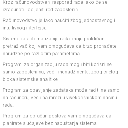
Kroz računovodstveni raspored rada lako će se
izračunati i ocijeniti rad zaposlenih.
Računovodstvo je lako naučiti zbog jednostavnog i
intuitivnog interfejsa.
Sistemi za automatizaciju rada imaju praktičan
pretraživač koji vam omogućava da brzo pronađete
narudžbe po različitim parametrima.
Programi za organizaciju rada mogu biti korisni ne
samo zaposlenima, već i menadžmentu, zbog cijelog
bloka sistemske analitike.
Program za obavljanje zadataka može raditi ne samo
na računaru, već i na mreži u višekorisničkom načinu
rada.
Program za obračun poslova vam omogućava da
planirate slučajeve bez napuštanja sistema.