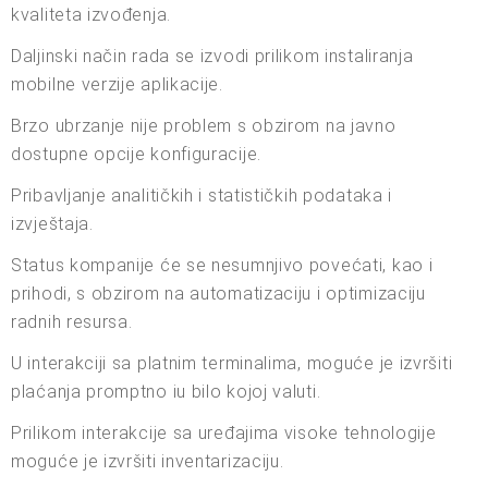
kvaliteta izvođenja.
Daljinski način rada se izvodi prilikom instaliranja
mobilne verzije aplikacije.
Brzo ubrzanje nije problem s obzirom na javno
dostupne opcije konfiguracije.
Pribavljanje analitičkih i statističkih podataka i
izvještaja.
Status kompanije će se nesumnjivo povećati, kao i
prihodi, s obzirom na automatizaciju i optimizaciju
radnih resursa.
U interakciji sa platnim terminalima, moguće je izvršiti
plaćanja promptno iu bilo kojoj valuti.
Prilikom interakcije sa uređajima visoke tehnologije
moguće je izvršiti inventarizaciju.