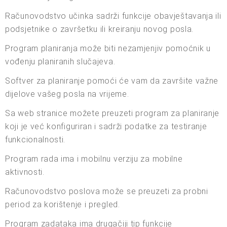
Računovodstvo učinka sadrži funkcije obavještavanja ili
podsjetnike o završetku ili kreiranju novog posla.
Program planiranja može biti nezamjenjiv pomoćnik u
vođenju planiranih slučajeva.
Softver za planiranje pomoći će vam da završite važne
dijelove vašeg posla na vrijeme.
Sa web stranice možete preuzeti program za planiranje
koji je već konfiguriran i sadrži podatke za testiranje
funkcionalnosti.
Program rada ima i mobilnu verziju za mobilne
aktivnosti.
Računovodstvo poslova može se preuzeti za probni
period za korištenje i pregled.
Program zadataka ima drugačiji tip funkcije