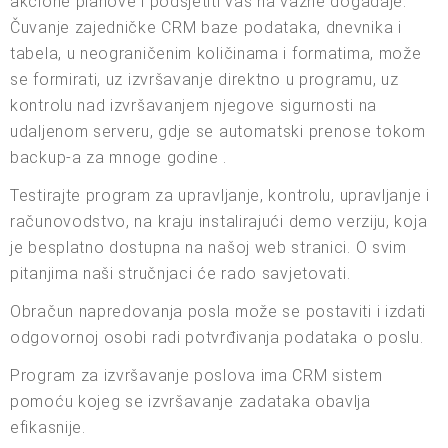
akcione planove i podsjetiti vas na važne događaje.
Čuvanje zajedničke CRM baze podataka, dnevnika i
tabela, u neograničenim količinama i formatima, može
se formirati, uz izvršavanje direktno u programu, uz
kontrolu nad izvršavanjem njegove sigurnosti na
udaljenom serveru, gdje se automatski prenose tokom
backup-a za mnoge godine .
Testirajte program za upravljanje, kontrolu, upravljanje i
računovodstvo, na kraju instalirajući demo verziju, koja
je besplatno dostupna na našoj web stranici. O svim
pitanjima naši stručnjaci će rado savjetovati.
Obračun napredovanja posla može se postaviti i izdati
odgovornoj osobi radi potvrđivanja podataka o poslu.
Program za izvršavanje poslova ima CRM sistem
pomoću kojeg se izvršavanje zadataka obavlja
efikasnije.