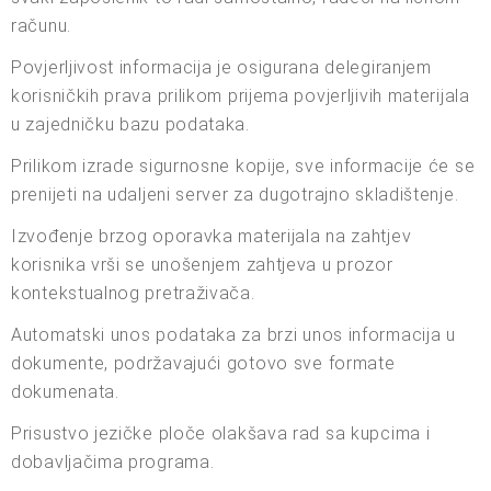
računu.
Povjerljivost informacija je osigurana delegiranjem
korisničkih prava prilikom prijema povjerljivih materijala
u zajedničku bazu podataka.
Prilikom izrade sigurnosne kopije, sve informacije će se
prenijeti na udaljeni server za dugotrajno skladištenje.
Izvođenje brzog oporavka materijala na zahtjev
korisnika vrši se unošenjem zahtjeva u prozor
kontekstualnog pretraživača.
Automatski unos podataka za brzi unos informacija u
dokumente, podržavajući gotovo sve formate
dokumenata.
Prisustvo jezičke ploče olakšava rad sa kupcima i
dobavljačima programa.