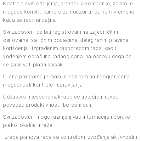
Kontrola svih odeljenja, prostorija kompanije, zaista je
moguće koristiti kamere za nadzor u realnom vremenu
kada se radi na daljinu.
Svi zaposleni će biti registrovani na zajedničkim
osnovama, sa ličnim podacima, delegiranim pravima
korišćenja i izgrađenim rasporedom rada, kao i
vođenjem obračuna radnog dana, na osnovu čega će
se zasnivati platni spisak.
Cijena programa je mala, s obzirom na neograničene
mogućnosti kontrole i upravljanja.
Odsustvo mjesečne naknade će uštedjeti novac,
povećati produktivnost i borbeni duh.
Svi zaposleni mogu razmjenjivati informacije i poruke
preko lokalne mreže.
Izrada planova rada sa kontrolom izvođenja aktivnosti i