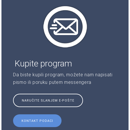
Kupite program
Da biste kupili program, možete nam napisati
pismo ili poruku putem messengera
NARUČITE SLANJEM E-POŠTE
KONTAKT PODACI