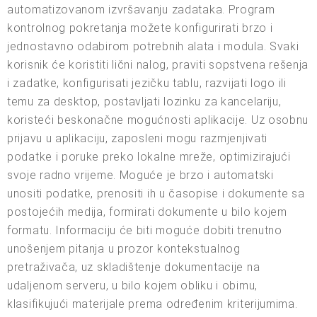
automatizovanom izvršavanju zadataka. Program
kontrolnog pokretanja možete konfigurirati brzo i
jednostavno odabirom potrebnih alata i modula. Svaki
korisnik će koristiti lični nalog, praviti sopstvena rešenja
i zadatke, konfigurisati jezičku tablu, razvijati logo ili
temu za desktop, postavljati lozinku za kancelariju,
koristeći beskonačne mogućnosti aplikacije. Uz osobnu
prijavu u aplikaciju, zaposleni mogu razmjenjivati
podatke i poruke preko lokalne mreže, optimizirajući
svoje radno vrijeme. Moguće je brzo i automatski
unositi podatke, prenositi ih u časopise i dokumente sa
postojećih medija, formirati dokumente u bilo kojem
formatu. Informaciju će biti moguće dobiti trenutno
unošenjem pitanja u prozor kontekstualnog
pretraživača, uz skladištenje dokumentacije na
udaljenom serveru, u bilo kojem obliku i obimu,
klasifikujući materijale prema određenim kriterijumima.