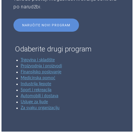
po narudžbi.
NARUČITE NOVI PROGRAM
Odaberite drugi program
Trgovina i skladište
Proizvodnja i proizvodi
Finansijsko poslovanje
Medicinska pomoć
Industrija ljepote
Sport i rekreacija
Automobili i dostava
Usluge za ljude
Za svaku organizaciju