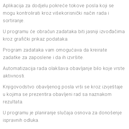
Aplikacija za dodjelu pokreće tokove posla koji se
mogu kontrolirati kroz višekorisnički način rada i
sortiranje.
U programu će obračun zadataka biti jasniji izvođačima
kroz grafički prikaz podataka.
Program zadataka vam omogućava da kreirate
zadatke za zaposlene i da ih izvršite.
Automatizacija rada olakšava obavljanje bilo koje vrste
aktivnosti.
Knjigovodstvo obavljenog posla vrši se kroz izvještaje
u kojima se prezentira obavljeni rad sa naznakom
rezultata.
U programu je planiranje slučaja osnova za donošenje
ispravnih odluka.