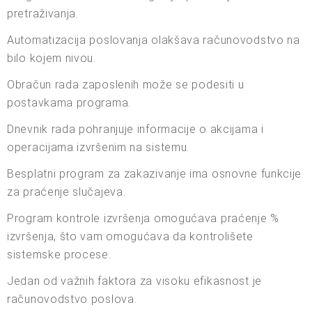
pretraživanja.
Automatizacija poslovanja olakšava računovodstvo na
bilo kojem nivou.
Obračun rada zaposlenih može se podesiti u
postavkama programa.
Dnevnik rada pohranjuje informacije o akcijama i
operacijama izvršenim na sistemu.
Besplatni program za zakazivanje ima osnovne funkcije
za praćenje slučajeva.
Program kontrole izvršenja omogućava praćenje %
izvršenja, što vam omogućava da kontrolišete
sistemske procese.
Jedan od važnih faktora za visoku efikasnost je
računovodstvo poslova.