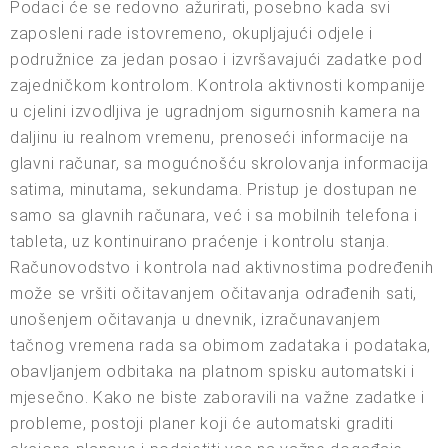
Podaci će se redovno ažurirati, posebno kada svi
zaposleni rade istovremeno, okupljajući odjele i
podružnice za jedan posao i izvršavajući zadatke pod
zajedničkom kontrolom. Kontrola aktivnosti kompanije
u cjelini izvodljiva je ugradnjom sigurnosnih kamera na
daljinu iu realnom vremenu, prenoseći informacije na
glavni računar, sa mogućnošću skrolovanja informacija
satima, minutama, sekundama. Pristup je dostupan ne
samo sa glavnih računara, već i sa mobilnih telefona i
tableta, uz kontinuirano praćenje i kontrolu stanja.
Računovodstvo i kontrola nad aktivnostima podređenih
može se vršiti očitavanjem očitavanja odrađenih sati,
unošenjem očitavanja u dnevnik, izračunavanjem
tačnog vremena rada sa obimom zadataka i podataka,
obavljanjem odbitaka na platnom spisku automatski i
mjesečno. Kako ne biste zaboravili na važne zadatke i
probleme, postoji planer koji će automatski graditi