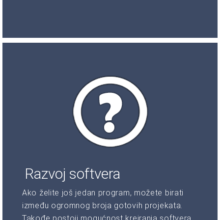
Razvoj softvera
Ako želite još jedan program, možete birati
između ogromnog broja gotovih projekata.
Takođe postoji mogućnost kreiranja softvera