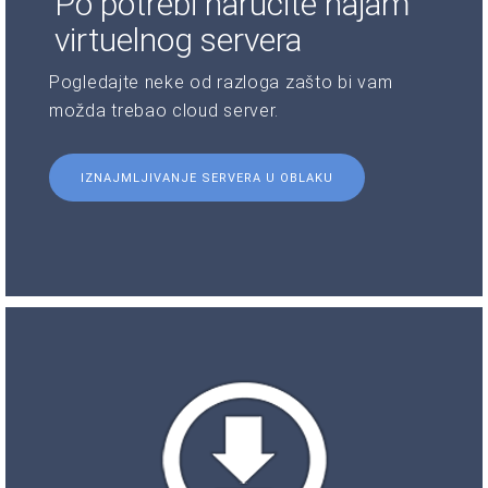
Po potrebi naručite najam
virtuelnog servera
Pogledajte neke od razloga zašto bi vam
možda trebao cloud server.
IZNAJMLJIVANJE SERVERA U OBLAKU