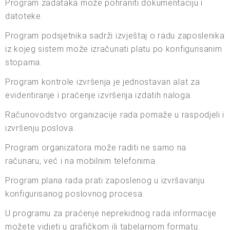
Program zadataka može pohraniti dokumentaciju i
datoteke.
Program podsjetnika sadrži izvještaj o radu zaposlenika
iz kojeg sistem može izračunati platu po konfigurisanim
stopama.
Program kontrole izvršenja je jednostavan alat za
evidentiranje i praćenje izvršenja izdatih naloga.
Računovodstvo organizacije rada pomaže u raspodjeli i
izvršenju poslova.
Program organizatora može raditi ne samo na
računaru, već i na mobilnim telefonima.
Program plana rada prati zaposlenog u izvršavanju
konfigurisanog poslovnog procesa.
U programu za praćenje neprekidnog rada informacije
možete vidjeti u grafičkom ili tabelarnom formatu.