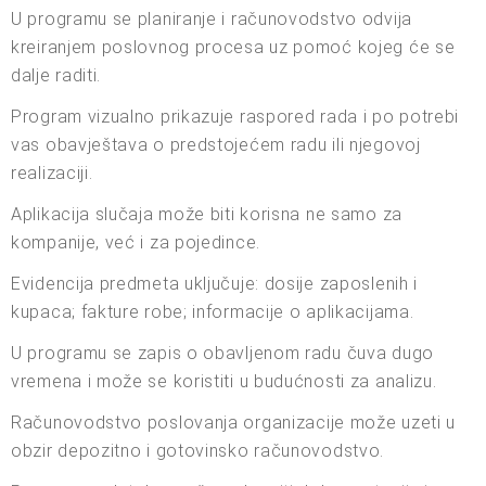
U programu se planiranje i računovodstvo odvija
kreiranjem poslovnog procesa uz pomoć kojeg će se
dalje raditi.
Program vizualno prikazuje raspored rada i po potrebi
vas obavještava o predstojećem radu ili njegovoj
realizaciji.
Aplikacija slučaja može biti korisna ne samo za
kompanije, već i za pojedince.
Evidencija predmeta uključuje: dosije zaposlenih i
kupaca; fakture robe; informacije o aplikacijama.
U programu se zapis o obavljenom radu čuva dugo
vremena i može se koristiti u budućnosti za analizu.
Računovodstvo poslovanja organizacije može uzeti u
obzir depozitno i gotovinsko računovodstvo.