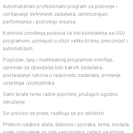
Automatizirani profesionalni program za praćenje i
izvršavanje definiranih zadataka, optimizirajući
performanse i potrošnju resursa.
Kontrola izvođenja poslova će biti konstantna sa USU
programom, uzimajući u obzir veliku brzinu, preciznost i
automatizam.
Pogodan, lijep i multitasking programski interfejs,
spreman za obavljanje bilo kakvih zadataka,
postavljanje rokova u rasporedu zadataka, primanje
izvještaja i podsjetnika.
Sami birate temu radne površine, pružajući ugodno
okruženje.
Svi procesi se prate, razlikuju se po tačnosti.
Prilikom odabira alata, šablona i uzoraka, tema, modula,
svaki zaposlenik to radi samostalno, radeći na ličnom