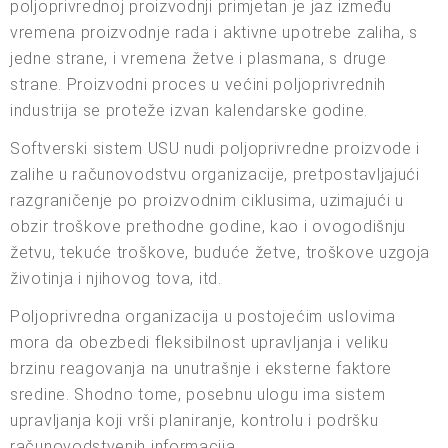
poljoprivrednoj proizvodnji primjetan je jaz između
vremena proizvodnje rada i aktivne upotrebe zaliha, s
jedne strane, i vremena žetve i plasmana, s druge
strane. Proizvodni proces u većini poljoprivrednih
industrija se proteže izvan kalendarske godine.
Softverski sistem USU nudi poljoprivredne proizvode i
zalihe u računovodstvu organizacije, pretpostavljajući
razgraničenje po proizvodnim ciklusima, uzimajući u
obzir troškove prethodne godine, kao i ovogodišnju
žetvu, tekuće troškove, buduće žetve, troškove uzgoja
životinja i njihovog tova, itd.
Poljoprivredna organizacija u postojećim uslovima
mora da obezbedi fleksibilnost upravljanja i veliku
brzinu reagovanja na unutrašnje i eksterne faktore
sredine. Shodno tome, posebnu ulogu ima sistem
upravljanja koji vrši planiranje, kontrolu i podršku
računovodstvenih informacija.