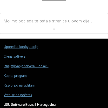
Molimo pogledajte ostale stranice u ovom dijelu
Uporedite konfiguracije
Cijena softvera
Iznajmljivanje servera u oblaku
Kupite program
Razvoj po narudžbini
Vrati se na početak
USU Software Bosna i Hercegovina