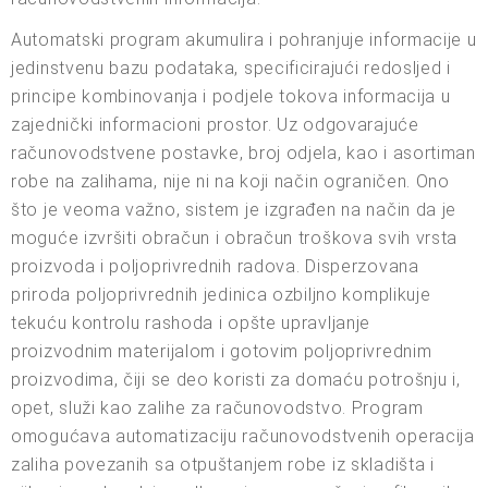
Automatski program akumulira i pohranjuje informacije u
jedinstvenu bazu podataka, specificirajući redosljed i
principe kombinovanja i podjele tokova informacija u
zajednički informacioni prostor. Uz odgovarajuće
računovodstvene postavke, broj odjela, kao i asortiman
robe na zalihama, nije ni na koji način ograničen. Ono
što je veoma važno, sistem je izgrađen na način da je
moguće izvršiti obračun i obračun troškova svih vrsta
proizvoda i poljoprivrednih radova. Disperzovana
priroda poljoprivrednih jedinica ozbiljno komplikuje
tekuću kontrolu rashoda i opšte upravljanje
proizvodnim materijalom i gotovim poljoprivrednim
proizvodima, čiji se deo koristi za domaću potrošnju i,
opet, služi kao zalihe za računovodstvo. Program
omogućava automatizaciju računovodstvenih operacija
zaliha povezanih sa otpuštanjem robe iz skladišta i