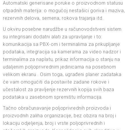
Automatski generisane poruke o proizvodnom statusu
otpadnih materija: o mogućoj nestašici goriva i maziva,
rezervnih delova, semena, rokova trajanja itd.
U okviru posebne narudžbe u računovodstveni sistem
su integrisani dodatni alati za upravljanje i to:
komunikacija sa PBX-om i terminalima za prikupljanje
podataka, integracija sa kamerama za video nadzor i
terminalima za naplatu, prikaz informacija o stanju na
udaljenim poljoprivrednim jedinicama na posebnom
velikom ekranu . Osim toga, ugrađeni planer zadataka
će vam omogućiti da postavite zadane rokove i
učestalost za pravljenje rezervnih kopija svih baza
podataka u zasebnom spremištu informacija.
Tačno obračunavanje poljoprivrednih proizvoda i
proizvodnih zaliha organizacije, bez obzira na broj i
lokaciju odjeljenja, broj i vrste poljoprivrednih i