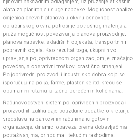
njihovim naknadnim odlaganjem, uz pružanje efikasnih
alata za planiranje usluge nabavke. Mogućnost analize
činjenica dnevnih planova u okviru osnovnog
obračunskog okvira potrošnje potrošnog materijala
pruža mogućnost povezivanja planova proizvodnje,
planova nabavke, skladišnih objekata, transportnih i
popravnih odjela. Kao rezultat toga, ukupni nivo
upravljanja poljoprivrednom organizacijom je značajno
povećan, a operativni troškovi drastično smanjeni.
Poljoprivredni proizvodi i industrijska dobra koja se
isporučuju na polja, farme, plastenike itd. kreću se
optimalnim rutama iu tačno određenim količinama.
Računovodstveni sistem poljoprivrednih proizvoda i
proizvodnih zaliha daje pouzdane podatke o kretanju
sredstava na bankovnim računima iu gotovini
organizacije, dinamici obaveza prema dobavljačima i
potraživanjima, prihodima i tekućim rashodima.