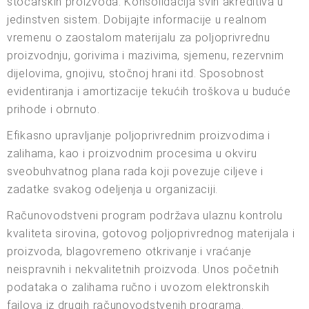
stočarskih proizvoda. Konsolidacija svih akreditiva u
jedinstven sistem. Dobijajte informacije u realnom
vremenu o zaostalom materijalu za poljoprivrednu
proizvodnju, gorivima i mazivima, sjemenu, rezervnim
dijelovima, gnojivu, stočnoj hrani itd. Sposobnost
evidentiranja i amortizacije tekućih troškova u buduće
prihode i obrnuto.
Efikasno upravljanje poljoprivrednim proizvodima i
zalihama, kao i proizvodnim procesima u okviru
sveobuhvatnog plana rada koji povezuje ciljeve i
zadatke svakog odeljenja u organizaciji.
Računovodstveni program podržava ulaznu kontrolu
kvaliteta sirovina, gotovog poljoprivrednog materijala i
proizvoda, blagovremeno otkrivanje i vraćanje
neispravnih i nekvalitetnih proizvoda. Unos početnih
podataka o zalihama ručno i uvozom elektronskih
fajlova iz drugih računovodstvenih programa.