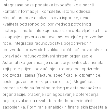
Integrisana baza podataka izvođača, koja sadrži
kontakt informacije i kompletnu istoriju odnosa.
Mogućnost brze analize uslova isporuke, cena i
kvaliteta potrebnog poljoprivrednog potrošnog
materijala. materijale koje nude razni dobavljači za hitno
sklapanje ugovora o nabavci nedostajuće proizvodne
robe. Integracija računovodstva poljoprivrednih
proizvoda i proizvodnih zaliha u opšti računovodstveni i
upravljački računovodstveni sistem organizacije.
Automatsko generisanje i štampanje svih dokumenata
koji prate prijem, povlačenje i kretanje poljoprivrednih
proizvoda i zaliha (fakture, specifikacije, otpremnice,
tipski ugovori, poreski priznanici, itd.). Mogućnost
praćenja rada na farmi sa radnog mjesta menadžera
organizacije, praćenje i prilagođavanje opterećenja
odjela, evaluacija rezultata rada do pojedinačnih
zaposlenika. Formiranje analitičkih finansijskih izvještaja