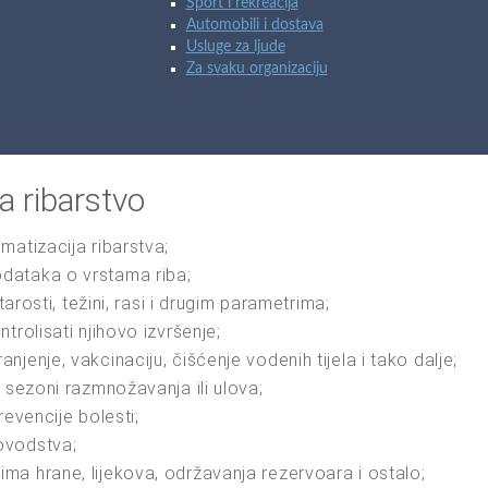
Sport i rekreacija
Automobili i dostava
Usluge za ljude
Za svaku organizaciju
 ribarstvo
matizacija ribarstva;
dataka o vrstama riba;
tarosti, težini, rasi i drugim parametrima;
trolisati njihovo izvršenje;
jenje, vakcinaciju, čišćenje vodenih tijela i tako dalje;
 sezoni razmnožavanja ili ulova;
revencije bolesti;
ovodstva;
ma hrane, lijekova, održavanja rezervoara i ostalo;