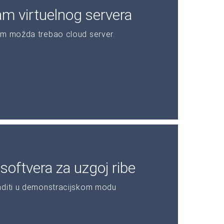
am virtuelnog servera
am možda trebao cloud server.
oftvera za uzgoj ribe
aditi u demonstracijskom modu