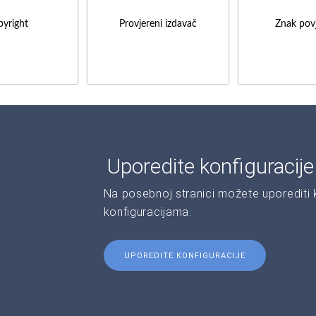
yright
Provjereni izdavač
Znak povj
Uporedite konfiguracij
Na posebnoj stranici možete uporediti ka
konfiguracijama.
UPOREDITE KONFIGURACIJE