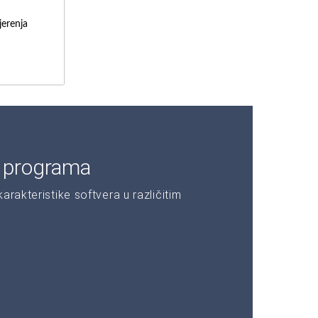
erenja
e programa
rakteristike softvera u različitim