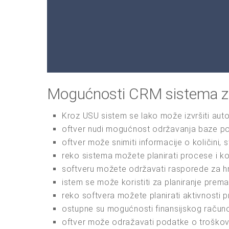
Mogućnosti CRM sistema za
Kroz USU sistem se lako može izvršiti auto
oftver nudi mogućnost održavanja baze po
oftver može snimiti informacije o količini, s
reko sistema možete planirati procese i kon
softveru možete održavati rasporede za hran
istem se može koristiti za planiranje prema
reko softvera možete planirati aktivnosti p
ostupne su mogućnosti finansijskog račun
oftver može odražavati podatke o troškovi