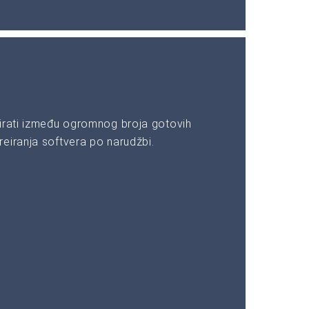
irati između ogromnog broja gotovih
eiranja softvera po narudžbi.