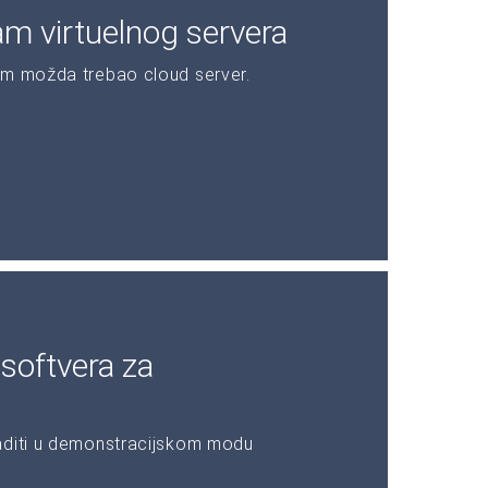
am virtuelnog servera
am možda trebao cloud server.
softvera za
aditi u demonstracijskom modu