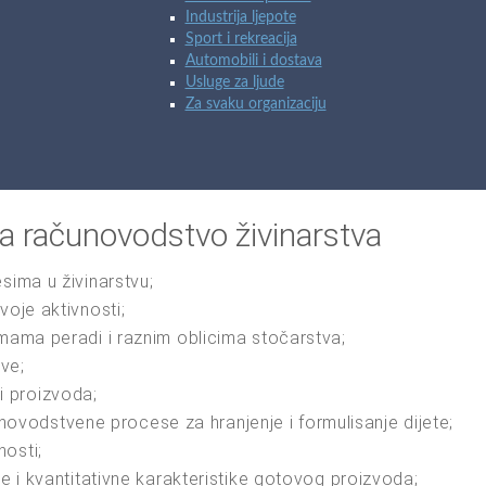
Industrija ljepote
Sport i rekreacija
Automobili i dostava
Usluge za ljude
Za svaku organizaciju
 računovodstvo živinarstva
sima u živinarstvu;
voje aktivnosti;
rmama peradi i raznim oblicima stočarstva;
ve;
 proizvoda;
vodstvene procese za hranjenje i formulisanje dijete;
osti;
ne i kvantitativne karakteristike gotovog proizvoda;