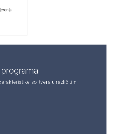
erenja
e programa
rakteristike softvera u različitim