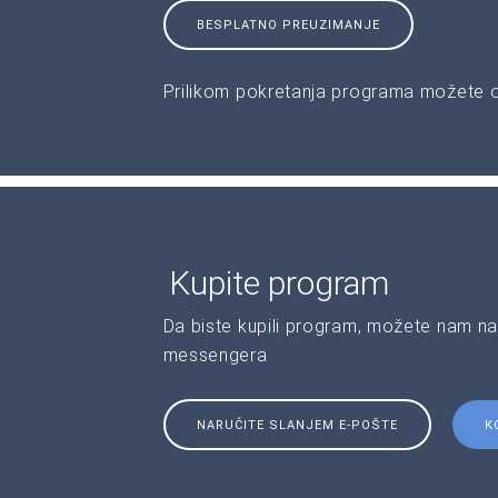
BESPLATNO PREUZIMANJE
Prilikom pokretanja programa možete od
Kupite program
Da biste kupili program, možete nam na
messengera
NARUČITE SLANJEM E-POŠTE
K