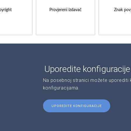
yright
Provjereni izdavač
Znak povj
Uporedite konfiguracij
Na posebnoj stranici možete uporediti ka
konfiguracijama.
UPOREDITE KONFIGURACIJE