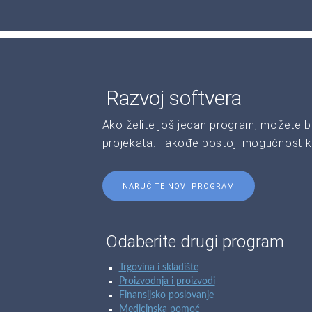
Razvoj softvera
Ako želite još jedan program, možete b
projekata. Takođe postoji mogućnost kr
NARUČITE NOVI PROGRAM
Odaberite drugi program
Trgovina i skladište
Proizvodnja i proizvodi
Finansijsko poslovanje
Medicinska pomoć