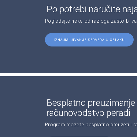
Po potrebi naručite naj
Pogledajte neke od razloga zašto bi v
IZNAJMLJIVANJE SERVERA U OBLAKU
Besplatno preuzimanje 
računovodstvo peradi
Program možete besplatno preuzeti i r