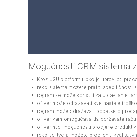
Mogućnosti CRM sistema za
Kroz USU platformu lako je upravljati proce
reko sistema možete pratiti specifičnosti s
rogram se može koristiti za upravljanje fa
oftver može odražavati sve nastale troško
rogram može odražavati podatke o prodaji
oftver vam omogućava da održavate računo
oftver nudi mogućnosti procjene produktivn
reko softvera možete procijeniti kvalitativ