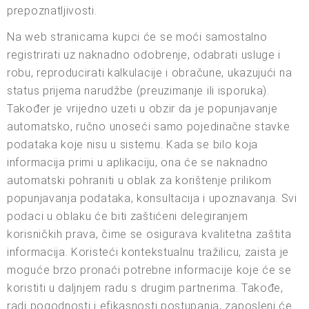
prepoznatljivosti.
Na web stranicama kupci će se moći samostalno
registrirati uz naknadno odobrenje, odabrati usluge i
robu, reproducirati kalkulacije i obračune, ukazujući na
status prijema narudžbe (preuzimanje ili isporuka).
Također je vrijedno uzeti u obzir da je popunjavanje
automatsko, ručno unoseći samo pojedinačne stavke
podataka koje nisu u sistemu. Kada se bilo koja
informacija primi u aplikaciju, ona će se naknadno
automatski pohraniti u oblak za korištenje prilikom
popunjavanja podataka, konsultacija i upoznavanja. Svi
podaci u oblaku će biti zaštićeni delegiranjem
korisničkih prava, čime se osigurava kvalitetna zaštita
informacija. Koristeći kontekstualnu tražilicu, zaista je
moguće brzo pronaći potrebne informacije koje će se
koristiti u daljnjem radu s drugim partnerima. Takođe,
radi pogodnosti i efikasnosti postupanja, zaposleni će