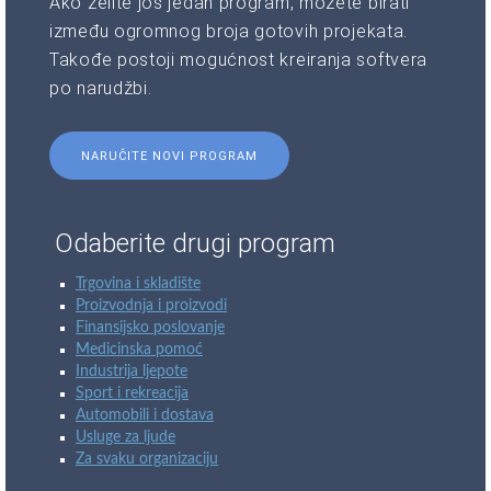
Ako želite još jedan program, možete birati
između ogromnog broja gotovih projekata.
Takođe postoji mogućnost kreiranja softvera
po narudžbi.
NARUČITE NOVI PROGRAM
Odaberite drugi program
Trgovina i skladište
Proizvodnja i proizvodi
Finansijsko poslovanje
Medicinska pomoć
Industrija ljepote
Sport i rekreacija
Automobili i dostava
Usluge za ljude
Za svaku organizaciju