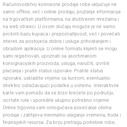
Računovodstvo komisione prodaje robe uključuje ne
samo offline, već i online prodaju, pružanje informacija
na trgovačkim platformama, na društvenim mrežama i
na web stranici. U ovom slučaju moguće je ne samo
proširiti bazu kupaca i prepoznatljivost, već i povećati
interes za postojeća dobra i usluge prihvatanjem i
obradom aplikacija. U online formatu klijenti se mogu
sami registrovati, upoznati sa asortimanom
konsignacijskih proizvoda, usluga, naručiti, izvršiti
plaćanja i pratiti status isporuke. Pratite status
isporuke, uskladite vrijeme sa kurirom, eventualno
direktno odražavajući podatke u sistemu. Interaktivne
karte vam pomažu da se brzo krećete po području,
iscrtate rute i uporedite ukupno potrebno vrijeme.
Online trgovina vam omogućava povećanje obima
prodaje i zahtijeva minimalno ulaganje vremena, truda i
finansijskih resursa. Za brzu pretragu potrebne robe,