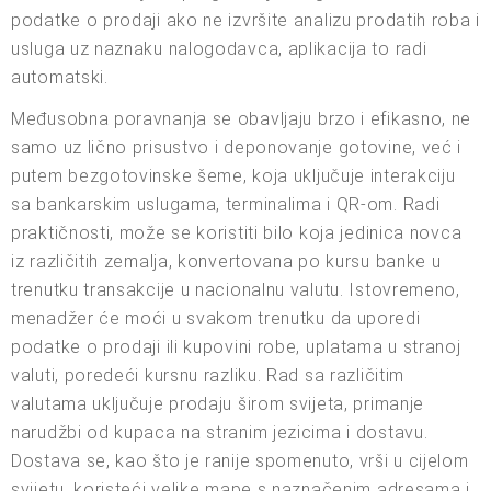
podatke o prodaji ako ne izvršite analizu prodatih roba i
usluga uz naznaku nalogodavca, aplikacija to radi
automatski.
Međusobna poravnanja se obavljaju brzo i efikasno, ne
samo uz lično prisustvo i deponovanje gotovine, već i
putem bezgotovinske šeme, koja uključuje interakciju
sa bankarskim uslugama, terminalima i QR-om. Radi
praktičnosti, može se koristiti bilo koja jedinica novca
iz različitih zemalja, konvertovana po kursu banke u
trenutku transakcije u nacionalnu valutu. Istovremeno,
menadžer će moći u svakom trenutku da uporedi
podatke o prodaji ili kupovini robe, uplatama u stranoj
valuti, poredeći kursnu razliku. Rad sa različitim
valutama uključuje prodaju širom svijeta, primanje
narudžbi od kupaca na stranim jezicima i dostavu.
Dostava se, kao što je ranije spomenuto, vrši u cijelom
svijetu, koristeći velike mape s naznačenim adresama i