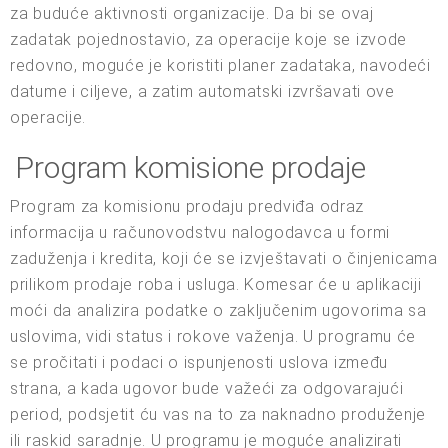
za buduće aktivnosti organizacije. Da bi se ovaj
zadatak pojednostavio, za operacije koje se izvode
redovno, moguće je koristiti planer zadataka, navodeći
datume i ciljeve, a zatim automatski izvršavati ove
operacije.
Program komisione prodaje
Program za komisionu prodaju predviđa odraz
informacija u računovodstvu nalogodavca u formi
zaduženja i kredita, koji će se izvještavati o činjenicama
prilikom prodaje roba i usluga. Komesar će u aplikaciji
moći da analizira podatke o zaključenim ugovorima sa
uslovima, vidi status i rokove važenja. U programu će
se pročitati i podaci o ispunjenosti uslova između
strana, a kada ugovor bude važeći za odgovarajući
period, podsjetit ću vas na to za naknadno produženje
ili raskid saradnje. U programu je moguće analizirati