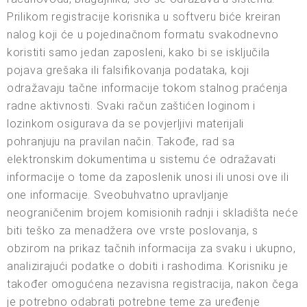
Prilikom registracije korisnika u softveru biće kreiran
nalog koji će u pojedinačnom formatu svakodnevno
koristiti samo jedan zaposleni, kako bi se isključila
pojava grešaka ili falsifikovanja podataka, koji
odražavaju tačne informacije tokom stalnog praćenja
radne aktivnosti. Svaki račun zaštićen loginom i
lozinkom osigurava da se povjerljivi materijali
pohranjuju na pravilan način. Takođe, rad sa
elektronskim dokumentima u sistemu će odražavati
informacije o tome da zaposlenik unosi ili unosi ove ili
one informacije. Sveobuhvatno upravljanje
neograničenim brojem komisionih radnji i skladišta neće
biti teško za menadžera ove vrste poslovanja, s
obzirom na prikaz tačnih informacija za svaku i ukupno,
analizirajući podatke o dobiti i rashodima. Korisniku je
također omogućena nezavisna registracija, nakon čega
je potrebno odabrati potrebne teme za uređenje