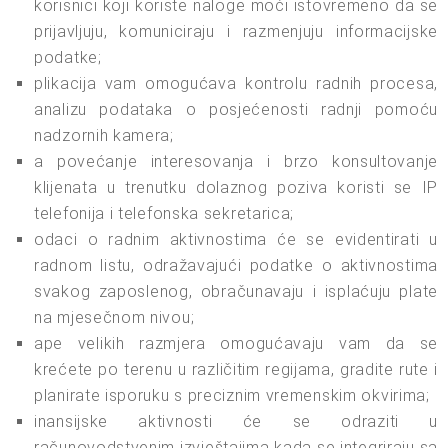
korisnici koji koriste naloge moći istovremeno da se
prijavljuju, komuniciraju i razmenjuju informacijske
podatke;
plikacija vam omogućava kontrolu radnih procesa,
analizu podataka o posjećenosti radnji pomoću
nadzornih kamera;
a povećanje interesovanja i brzo konsultovanje
klijenata u trenutku dolaznog poziva koristi se IP
telefonija i telefonska sekretarica;
odaci o radnim aktivnostima će se evidentirati u
radnom listu, odražavajući podatke o aktivnostima
svakog zaposlenog, obračunavaju i isplaćuju plate
na mjesečnom nivou;
ape velikih razmjera omogućavaju vam da se
krećete po terenu u različitim regijama, gradite rute i
planirate isporuku s preciznim vremenskim okvirima;
inansijske aktivnosti će se odraziti u
računovodstvenim izvještajima kada se integriraju sa