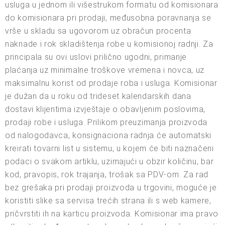
usluga u jednom ili višestrukom formatu od komisionara
do komisionara pri prodaji, međusobna poravnanja se
vrše u skladu sa ugovorom uz obračun procenta
naknade i rok skladištenja robe u komisionoj radnji. Za
principala su ovi uslovi prilično ugodni, primanje
plaćanja uz minimalne troškove vremena i novca, uz
maksimalnu korist od prodaje roba i usluga. Komisionar
je dužan da u roku od trideset kalendarskih dana
dostavi klijentima izvještaje o obavljenim poslovima,
prodaji robe i usluga. Prilikom preuzimanja proizvoda
od nalogodavca, konsignaciona radnja će automatski
kreirati tovarni list u sistemu, u kojem će biti naznačeni
podaci o svakom artiklu, uzimajući u obzir količinu, bar
kod, pravopis, rok trajanja, trošak sa PDV-om. Za rad
bez grešaka pri prodaji proizvoda u trgovini, moguće je
koristiti slike sa servisa trećih strana ili s web kamere,
pričvrstiti ih na karticu proizvoda. Komisionar ima pravo