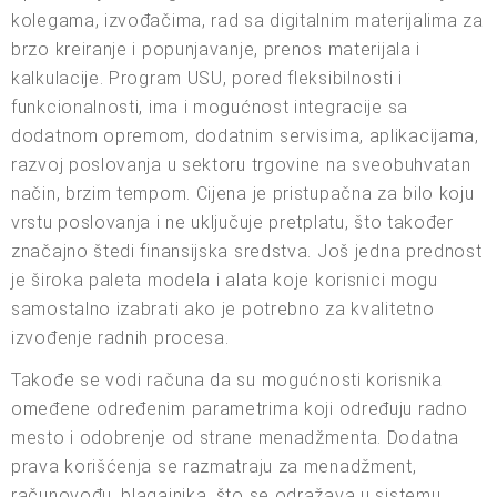
kolegama, izvođačima, rad sa digitalnim materijalima za
brzo kreiranje i popunjavanje, prenos materijala i
kalkulacije. Program USU, pored fleksibilnosti i
funkcionalnosti, ima i mogućnost integracije sa
dodatnom opremom, dodatnim servisima, aplikacijama,
razvoj poslovanja u sektoru trgovine na sveobuhvatan
način, brzim tempom. Cijena je pristupačna za bilo koju
vrstu poslovanja i ne uključuje pretplatu, što također
značajno štedi finansijska sredstva. Još jedna prednost
je široka paleta modela i alata koje korisnici mogu
samostalno izabrati ako je potrebno za kvalitetno
izvođenje radnih procesa.
Takođe se vodi računa da su mogućnosti korisnika
omeđene određenim parametrima koji određuju radno
mesto i odobrenje od strane menadžmenta. Dodatna
prava korišćenja se razmatraju za menadžment,
računovođu, blagajnika, što se odražava u sistemu.