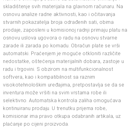
skladištenje svih materijala na glavnom računaru. Na
osnovu analize radne aktivnosti, kao i očitavanja
stvarnih pokazatelja broja odrađenih sati, obima
prodaje, zaposleni u komisionoj radnji primaju platu na
osnovu uslova ugovora o radu na osnovu stvarne
zarade ili zarada po komadu. Obračun plate se vrši
automatski. Praćenjem je moguće otkloniti različite
nedostatke, oštećenja materijalnih dobara, zastoje u
radu i trgovini. S obzirom na multifunkcionalnost
softvera, kao i kompatibilnost sa raznim
visokotehnološkim uređajima, pretpostavlja se da se
inventura može vršiti na svim vrstama robe ili
selektivno. Automatska kontrola zaliha omogućava
kontinuiranu prodaju. U trenutku prijema robe,
komisionar ima pravo otkupa odabranih artikala, uz
plaćanje po cijeni proizvoda.