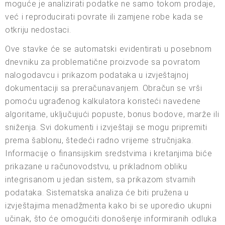
moguće je analizirati podatke ne samo tokom prodaje,
već i reproducirati povrate ili zamjene robe kada se
otkriju nedostaci.
Ove stavke će se automatski evidentirati u posebnom
dnevniku za problematične proizvode sa povratom
nalogodavcu i prikazom podataka u izvještajnoj
dokumentaciji sa preračunavanjem. Obračun se vrši
pomoću ugrađenog kalkulatora koristeći navedene
algoritame, uključujući popuste, bonus bodove, marže ili
sniženja. Svi dokumenti i izvještaji se mogu pripremiti
prema šablonu, štedeći radno vrijeme stručnjaka.
Informacije o finansijskim sredstvima i kretanjima biće
prikazane u računovodstvu, u prikladnom obliku
integrisanom u jedan sistem, sa prikazom stvarnih
podataka. Sistematska analiza će biti pružena u
izvještajima menadžmenta kako bi se uporedio ukupni
učinak, što će omogućiti donošenje informiranih odluka