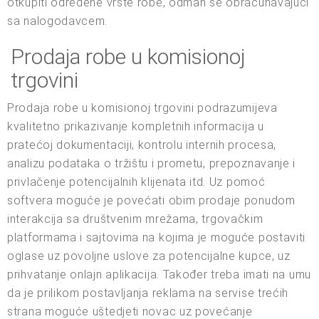
otkupiti određene vrste robe, odmah se obračunavajući
sa nalogodavcem.
Prodaja robe u komisionoj
trgovini
Prodaja robe u komisionoj trgovini podrazumijeva
kvalitetno prikazivanje kompletnih informacija u
pratećoj dokumentaciji, kontrolu internih procesa,
analizu podataka o tržištu i prometu, prepoznavanje i
privlačenje potencijalnih klijenata itd. Uz pomoć
softvera moguće je povećati obim prodaje ponudom
interakcija sa društvenim mrežama, trgovačkim
platformama i sajtovima na kojima je moguće postaviti
oglase uz povoljne uslove za potencijalne kupce, uz
prihvatanje onlajn aplikacija. Također treba imati na umu
da je prilikom postavljanja reklama na servise trećih
strana moguće uštedjeti novac uz povećanje