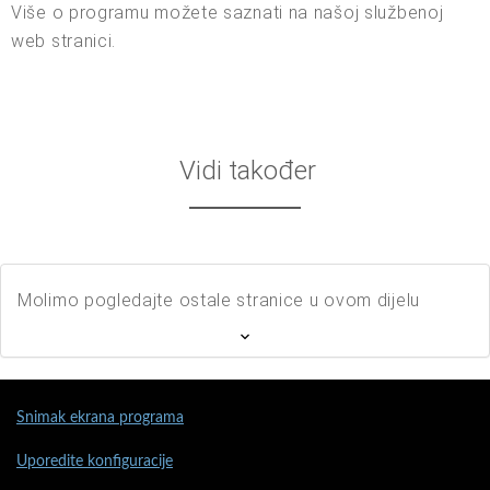
Više o programu možete saznati na našoj službenoj
web stranici.
Vidi također
Molimo pogledajte ostale stranice u ovom dijelu
Snimak ekrana programa
Uporedite konfiguracije