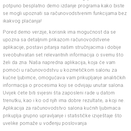
potpuno besplatno demo izdanje programa kako biste
se mogli upoznati sa računovodstvenim funkcijama bez
ikakvog plaćanja!
Pored demo verzije, korisnik ima mogućnost da se
upozna sa detaljnim prikazom računovodstvene
aplikacije, postavi pitanja našim stručnjacima i dobije
sveobuhvatan set relevantnih informacija o svemu što
želi da zna. Naša napredna aplikacija, koja će vam
pomoći u računovodstvu u kozmetičkom salonu za
kućne ljubimce, omogućava vam prikupljanje analitičkih
informacija o procesima koji se odvijaju unutar salona.
Uvijek ćete biti svjesni šta zaposleni rade u datom
trenutku, kao i ko od njih ima dobre rezultate, a koji ne.
Aplikacija za računovodstvo salona kućnih ljubimaca
prikuplja grupno upravljanje i statističke izvještaje što
uvelike pomaže u vođenju poslovanja.