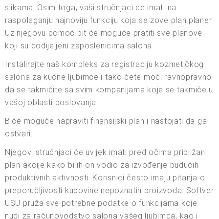
slikama. Osim toga, vaši stručnjaci će imati na
raspolaganju najnoviju funkciju koja se zove plan planer.
Uz njegovu pomoć bit će moguće pratiti sve planove
koji su dodijeljeni zaposlenicima salona.
Instalirajte naš kompleks za registraciju kozmetičkog
salona za kućne ljubimce i tako ćete moći ravnopravno
da se takmičite sa svim kompanijama koje se takmiče u
vašoj oblasti poslovanja.
Biće moguće napraviti finansijski plan i nastojati da ga
ostvari.
Njegovi stručnjaci će uvijek imati pred očima približan
plan akcije kako bi ih on vodio za izvođenje budućih
produktivnih aktivnosti. Korisnici često imaju pitanja o
preporučljivosti kupovine nepoznatih proizvoda. Softver
USU pruža sve potrebne podatke o funkcijama koje
nudi za računovodstvo salona vašeg ljubimca, kao i