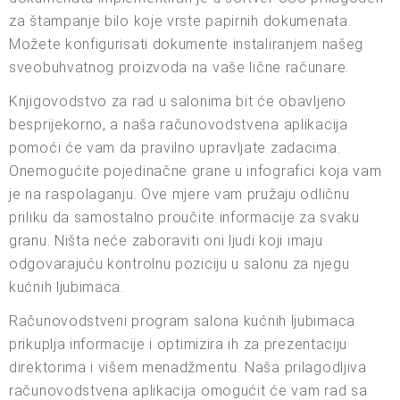
za štampanje bilo koje vrste papirnih dokumenata.
Možete konfigurisati dokumente instaliranjem našeg
sveobuhvatnog proizvoda na vaše lične računare.
Knjigovodstvo za rad u salonima bit će obavljeno
besprijekorno, a naša računovodstvena aplikacija
pomoći će vam da pravilno upravljate zadacima.
Onemogućite pojedinačne grane u infografici koja vam
je na raspolaganju. Ove mjere vam pružaju odličnu
priliku da samostalno proučite informacije za svaku
granu. Ništa neće zaboraviti oni ljudi koji imaju
odgovarajuću kontrolnu poziciju u salonu za njegu
kućnih ljubimaca.
Računovodstveni program salona kućnih ljubimaca
prikuplja informacije i optimizira ih za prezentaciju
direktorima i višem menadžmentu. Naša prilagodljiva
računovodstvena aplikacija omogućit će vam rad sa