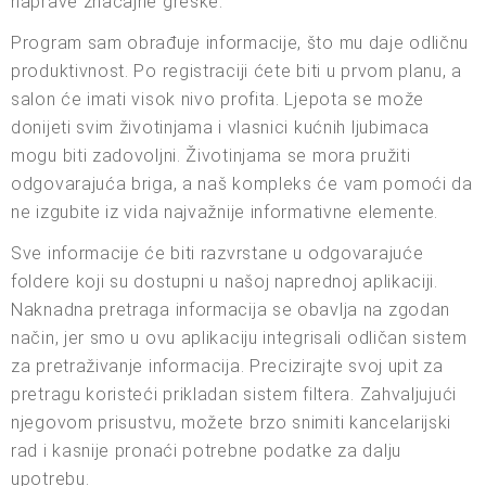
naprave značajne greške.
Program sam obrađuje informacije, što mu daje odličnu
produktivnost. Po registraciji ćete biti u prvom planu, a
salon će imati visok nivo profita. Ljepota se može
donijeti svim životinjama i vlasnici kućnih ljubimaca
mogu biti zadovoljni. Životinjama se mora pružiti
odgovarajuća briga, a naš kompleks će vam pomoći da
ne izgubite iz vida najvažnije informativne elemente.
Sve informacije će biti razvrstane u odgovarajuće
foldere koji su dostupni u našoj naprednoj aplikaciji.
Naknadna pretraga informacija se obavlja na zgodan
način, jer smo u ovu aplikaciju integrisali odličan sistem
za pretraživanje informacija. Precizirajte svoj upit za
pretragu koristeći prikladan sistem filtera. Zahvaljujući
njegovom prisustvu, možete brzo snimiti kancelarijski
rad i kasnije pronaći potrebne podatke za dalju
upotrebu.