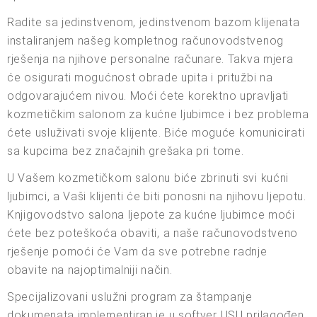
Radite sa jedinstvenom, jedinstvenom bazom klijenata
instaliranjem našeg kompletnog računovodstvenog
rješenja na njihove personalne računare. Takva mjera
će osigurati mogućnost obrade upita i pritužbi na
odgovarajućem nivou. Moći ćete korektno upravljati
kozmetičkim salonom za kućne ljubimce i bez problema
ćete usluživati svoje klijente. Biće moguće komunicirati
sa kupcima bez značajnih grešaka pri tome.
U Vašem kozmetičkom salonu biće zbrinuti svi kućni
ljubimci, a Vaši klijenti će biti ponosni na njihovu ljepotu.
Knjigovodstvo salona ljepote za kućne ljubimce moći
ćete bez poteškoća obaviti, a naše računovodstveno
rješenje pomoći će Vam da sve potrebne radnje
obavite na najoptimalniji način.
Specijalizovani uslužni program za štampanje
dokumenata implementiran je u softver USU prilagođen