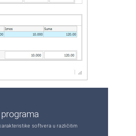
e programa
rakteristike softvera u različitim