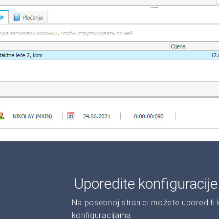
Uporedite konfiguracij
Na posebnoj stranici možete uporediti ka
konfiguracijama.