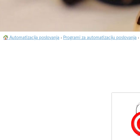
Automatizacija poslovanja
›
Programi za automatizaciju poslovanja