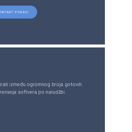
ONTAKT PODACI
irati između ogromnog broja gotovih
eiranja softvera po narudžbi.