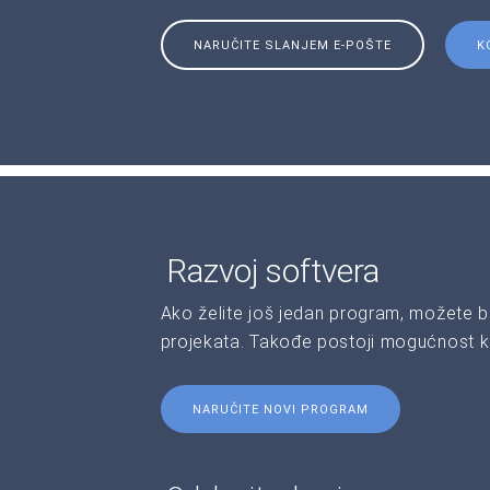
NARUČITE SLANJEM E-POŠTE
K
Razvoj softvera
Ako želite još jedan program, možete b
projekata. Takođe postoji mogućnost kr
NARUČITE NOVI PROGRAM