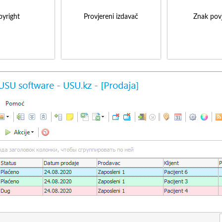
yright
Provjereni izdavač
Znak povj