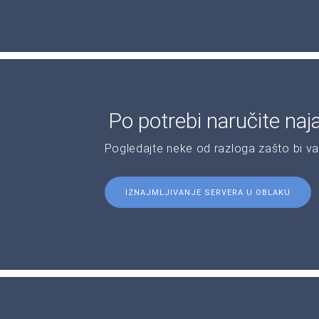
Po potrebi naručite naj
Pogledajte neke od razloga zašto bi v
IZNAJMLJIVANJE SERVERA U OBLAKU