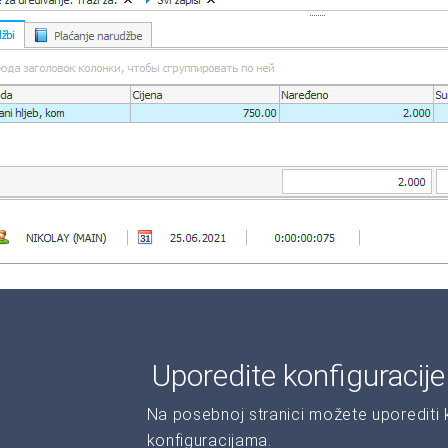
Uporedite konfiguracij
Na posebnoj stranici možete uporediti ka
konfiguracijama.