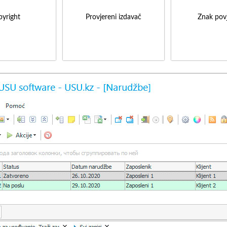
yright
Provjereni izdavač
Znak povj