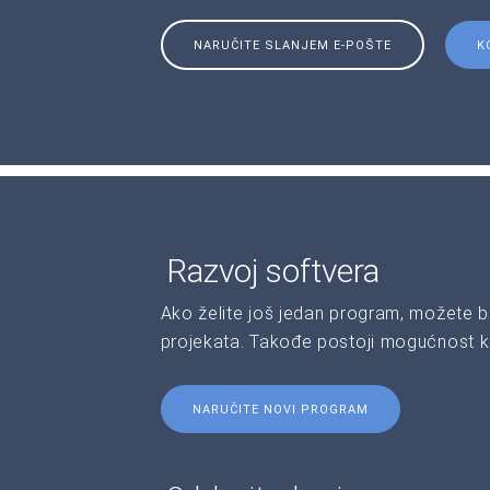
NARUČITE SLANJEM E-POŠTE
K
Razvoj softvera
Ako želite još jedan program, možete b
projekata. Takođe postoji mogućnost kr
NARUČITE NOVI PROGRAM