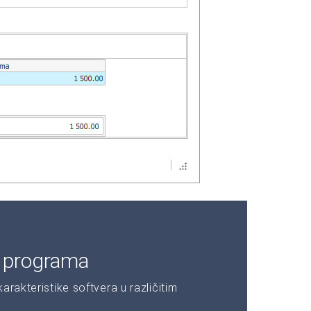
e programa
rakteristike softvera u različitim