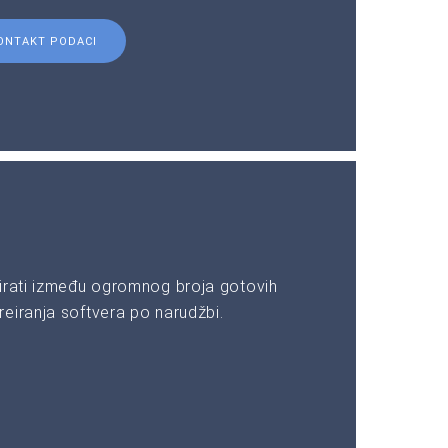
ONTAKT PODACI
irati između ogromnog broja gotovih
eiranja softvera po narudžbi.