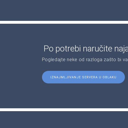
Po potrebi naručite naj
Pogledajte neke od razloga zašto bi v
IZNAJMLJIVANJE SERVERA U OBLAKU