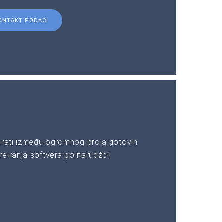
ONTAKT PODACI
irati između ogromnog broja gotovih
eiranja softvera po narudžbi.