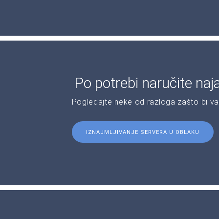
Po potrebi naručite naj
Pogledajte neke od razloga zašto bi v
IZNAJMLJIVANJE SERVERA U OBLAKU