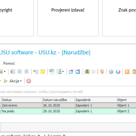
yright
Provjereni izdavač
Znak povj