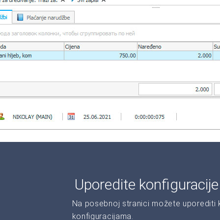
Uporedite konfiguracij
Na posebnoj stranici možete uporediti ka
konfiguracijama.