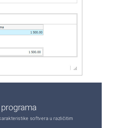
e programa
rakteristike softvera u različitim