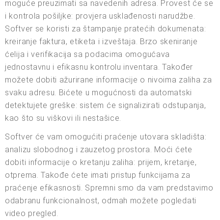
moguće preuzimati sa navedenih adresa. Provest će se
i kontrola pošiljke: provjera usklađenosti narudžbe.
Softver se koristi za štampanje pratećih dokumenata:
kreiranje faktura, etiketa i izveštaja. Brzo skeniranje
ćelija i verifikacija sa podacima omogućava
jednostavnu i efikasnu kontrolu inventara. Također
možete dobiti ažurirane informacije o nivoima zaliha za
svaku adresu. Bićete u mogućnosti da automatski
detektujete greške: sistem će signalizirati odstupanja,
kao što su viškovi ili nestašice.
Softver će vam omogućiti praćenje utovara skladišta:
analizu slobodnog i zauzetog prostora. Moći ćete
dobiti informacije o kretanju zaliha: prijem, kretanje,
otprema. Takođe ćete imati pristup funkcijama za
praćenje efikasnosti. Spremni smo da vam predstavimo
odabranu funkcionalnost, odmah možete pogledati
video pregled.