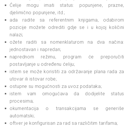
Ćelije mogu imati status: popunjene, prazne,
djelimično popunjene, itd.;
ada radite sa referentnim knjigama, odabirom
pozicije možete odrediti gdje se i u kojoj količini
nalazi;
ožete raditi sa nomenklaturom na dva načina:
jednostavan i napredan;
naprednom režimu, program će preporučiti
postavljanje u određenu ćeliju;
istem se može koristiti za održavanje plana rada za
utovar ili istovar robe;
ostupne su mogućnosti za uvoz podataka;
istem vam omogućava da dodijelite status
procesima;
okumentacija o transakcijama se generiše
automatski;
oftver je konfigurisan za rad sa različitim tarifama;