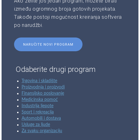
Ako želite još jedan program, možete birati
između ogromnog broja gotovih projekata.
Takođe postoji mogućnost kreiranja softvera
po narudžbi.
NARUČITE NOVI PROGRAM
Odaberite drugi program
Trgovina i skladište
Proizvodnja i proizvodi
Finansijsko poslovanje
Medicinska pomoć
Industrija ljepote
Sport i rekreacija
Automobili i dostava
Usluge za ljude
Za svaku organizaciju