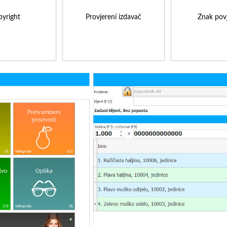
yright
Provjereni izdavač
Znak povj