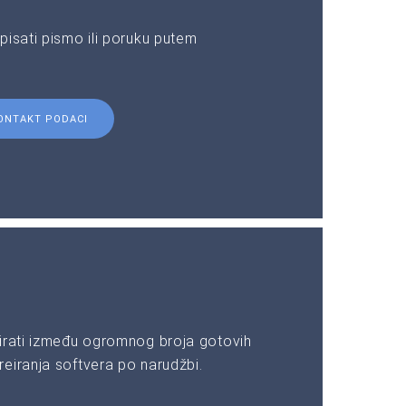
pisati pismo ili poruku putem
ONTAKT PODACI
irati između ogromnog broja gotovih
eiranja softvera po narudžbi.