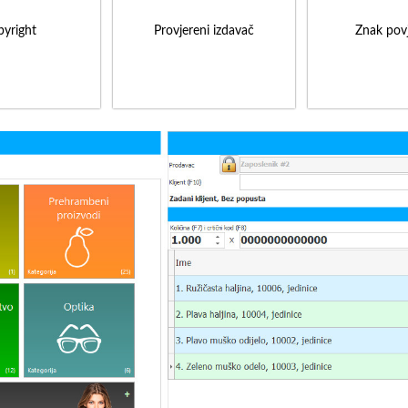
yright
Provjereni izdavač
Znak povj