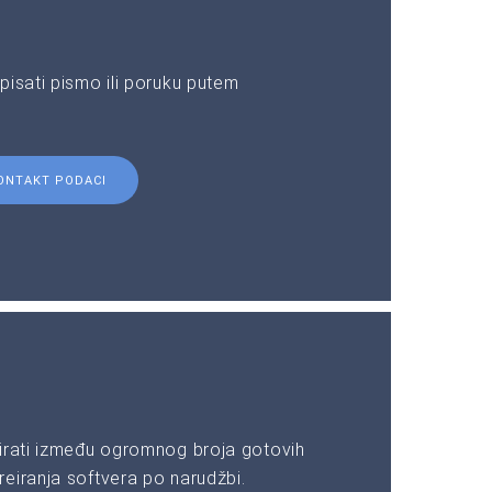
pisati pismo ili poruku putem
ONTAKT PODACI
irati između ogromnog broja gotovih
eiranja softvera po narudžbi.