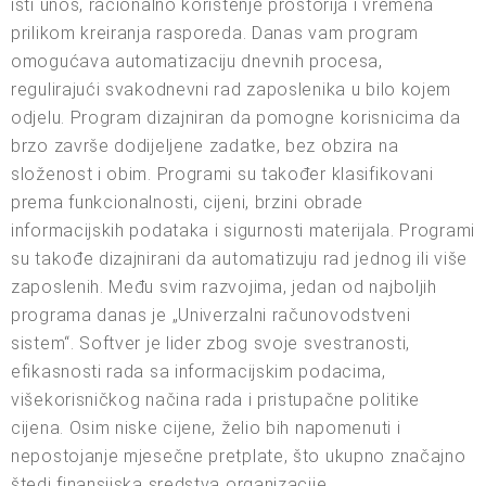
isti unos, racionalno korištenje prostorija i vremena
prilikom kreiranja rasporeda. Danas vam program
omogućava automatizaciju dnevnih procesa,
regulirajući svakodnevni rad zaposlenika u bilo kojem
odjelu. Program dizajniran da pomogne korisnicima da
brzo završe dodijeljene zadatke, bez obzira na
složenost i obim. Programi su također klasifikovani
prema funkcionalnosti, cijeni, brzini obrade
informacijskih podataka i sigurnosti materijala. Programi
su takođe dizajnirani da automatizuju rad jednog ili više
zaposlenih. Među svim razvojima, jedan od najboljih
programa danas je „Univerzalni računovodstveni
sistem“. Softver je lider zbog svoje svestranosti,
efikasnosti rada sa informacijskim podacima,
višekorisničkog načina rada i pristupačne politike
cijena. Osim niske cijene, želio bih napomenuti i
nepostojanje mjesečne pretplate, što ukupno značajno
štedi finansijska sredstva organizacije.