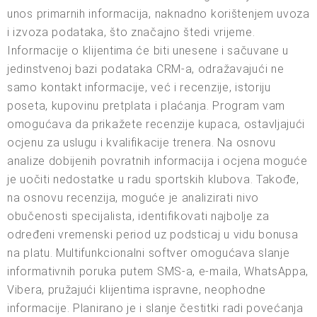
unos primarnih informacija, naknadno korištenjem uvoza
i izvoza podataka, što značajno štedi vrijeme.
Informacije o klijentima će biti unesene i sačuvane u
jedinstvenoj bazi podataka CRM-a, odražavajući ne
samo kontakt informacije, već i recenzije, istoriju
poseta, kupovinu pretplata i plaćanja. Program vam
omogućava da prikažete recenzije kupaca, ostavljajući
ocjenu za uslugu i kvalifikacije trenera. Na osnovu
analize dobijenih povratnih informacija i ocjena moguće
je uočiti nedostatke u radu sportskih klubova. Takođe,
na osnovu recenzija, moguće je analizirati nivo
obučenosti specijalista, identifikovati najbolje za
određeni vremenski period uz podsticaj u vidu bonusa
na platu. Multifunkcionalni softver omogućava slanje
informativnih poruka putem SMS-a, e-maila, WhatsAppa,
Vibera, pružajući klijentima ispravne, neophodne
informacije. Planirano je i slanje čestitki radi povećanja