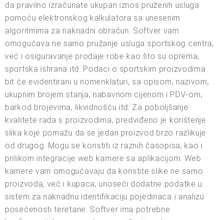
da pravilno izračunate ukupan iznos pruženih usluga
pomoću elektronskog kalkulatora sa unesenim
algoritmima za naknadni obračun. Softver vam
omogućava ne samo pružanje usluga sportskog centra,
već i osiguravanje prodaje robe kao što su oprema,
sportska ishrana itd. Podaci o sportskim proizvodima
bit će evidentirani u nomenklaturi, sa opisom, nazivom,
ukupnim brojem stanja, nabavnom cijenom i PDV-om,
barkod brojevima, likvidnošću itd. Za poboljšanje
kvalitete rada s proizvodima, predviđeno je korištenje
slika koje pomažu da se jedan proizvod brzo razlikuje
od drugog. Mogu se koristiti iz raznih časopisa, kao i
prilikom integracije web kamere sa aplikacijom. Web
kamere vam omogućavaju da koristite slike ne samo
proizvoda, već i kupaca, unoseći dodatne podatke u
sistem za naknadnu identifikaciju pojedinaca i analizu
posećenosti teretane. Softver ima potrebne