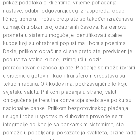
prikaz podataka o klijentima, vrijeme pohađanja
nastave, odabir odgovarajućeg iz rasporeda, odabir
ličnog trenera. Trošak pretplate se također izračunava
uzimajući u obzir broj odabranih časova. Na osnovu
prometa u sistemu moguće je identifikovati stalne
kupce koji su ohrabreni popustima i bonus poenima.
Dakle, prilikom obračuna cijene pretplate, predviđen je
popust za stalne kupce, uzimajući u obzir
preračunavanje iznosa uplate. Plaćanje se može izvršiti
u sistemu u gotovini, kao i transferom sredstava sa
tekućih računa, QR kodovima, podržavajući bilo koju
svjetsku valutu. Prilikom plaćanja u stranoj valuti
omogućena je trenutna konverzija sredstava po kursu
nacionalne banke. Prilikom bezgotovinskog plaćanja
usluga i robe u sportskim klubovima provode se tri
integracije aplikacije sa bankarskim sistemima, što
pomaže u poboljšanju pokazatelja kvaliteta, brzine rada