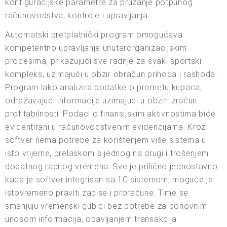
konfiguracijske parametre za pružanje potpunog
računovodstva, kontrole i upravljanja.
Automatski pretplatnički program omogućava
kompetentno upravljanje unutarorganizacijskim
procesima, prikazujući sve radnje za svaki sportski
kompleks, uzimajući u obzir obračun prihoda i rashoda.
Program lako analizira podatke o prometu kupaca,
odražavajući informacije uzimajući u obzir izračun
profitabilnosti. Podaci o finansijskim aktivnostima biće
evidentirani u računovodstvenim evidencijama. Kroz
softver nema potrebe za korištenjem više sistema u
isto vrijeme, prelaskom s jednog na drugi i trošenjem
dodatnog radnog vremena. Sve je prilično jednostavno
kada je softver integrisan sa 1C sistemom, moguće je
istovremeno praviti zapise i proračune. Time se
smanjuju vremenski gubici bez potrebe za ponovnim
unosom informacija, obavljanjem transakcija