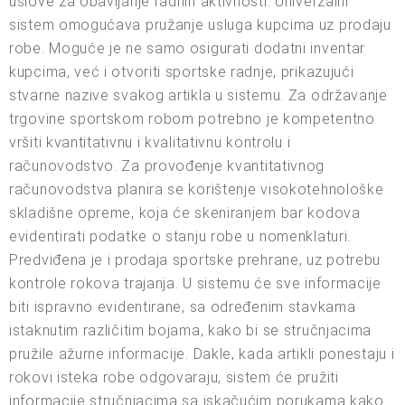
uslove za obavljanje radnih aktivnosti. Univerzalni
sistem omogućava pružanje usluga kupcima uz prodaju
robe. Moguće je ne samo osigurati dodatni inventar
kupcima, već i otvoriti sportske radnje, prikazujući
stvarne nazive svakog artikla u sistemu. Za održavanje
trgovine sportskom robom potrebno je kompetentno
vršiti kvantitativnu i kvalitativnu kontrolu i
računovodstvo. Za provođenje kvantitativnog
računovodstva planira se korištenje visokotehnološke
skladišne opreme, koja će skeniranjem bar kodova
evidentirati podatke o stanju robe u nomenklaturi.
Predviđena je i prodaja sportske prehrane, uz potrebu
kontrole rokova trajanja. U sistemu će sve informacije
biti ispravno evidentirane, sa određenim stavkama
istaknutim različitim bojama, kako bi se stručnjacima
pružile ažurne informacije. Dakle, kada artikli ponestaju i
rokovi isteka robe odgovaraju, sistem će pružiti
informacije stručnjacima sa iskačućim porukama kako