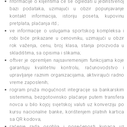
nformacije o klijentima će se ogledati u jedinstvenoj
bazi podataka, uzimajući u obzir popunjavanje
kontakt informacija, istoriju poseta, kupovinu
pretplata, plaćanja itd.;
ve informacije o uslugama sportskog kompleksa i
robi biće prikazane u cenovniku, uzimajući u obzir
rok važenja, cenu, broj klasa, stanja proizvoda u
skladištima, sa opisima i slikama;
oftver je opremljen najsavremenijim funkcijama koje
garantuju kvalitetnu kontrolu, računovodstvo i
upravljanje raznim organizacijama, aktivirajući radno
vreme zaposlenih;
rogram pruža mogućnost integracije sa bankarskim
sistemima, bezgotovinsko plaćanje putem transfera
novca u bilo kojoj svjetskoj valuti uz konverziju po
kursu nacionalne banke, korištenjem platnih kartica
sa QR kodova;
raćenje rada osoblja i posećenosti kupaca uz