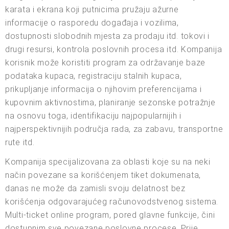
karata i ekrana koji putnicima pružaju ažurne
informacije o rasporedu događaja i vozilima,
dostupnosti slobodnih mjesta za prodaju itd. tokovi i
drugi resursi, kontrola poslovnih procesa itd. Kompanija
korisnik može koristiti program za održavanje baze
podataka kupaca, registraciju stalnih kupaca,
prikupljanje informacija o njihovim preferencijama i
kupovnim aktivnostima, planiranje sezonske potražnje
na osnovu toga, identifikaciju najpopularnijih i
najperspektivnijih područja rada, za zabavu, transportne
rute itd.
Kompanija specijalizovana za oblasti koje su na neki
način povezane sa korišćenjem tiket dokumenata,
danas ne može da zamisli svoju delatnost bez
korišćenja odgovarajućeg računovodstvenog sistema.
Multi-ticket online program, pored glavne funkcije, čini
dostupnim sve povezane poslovne procese. Prije