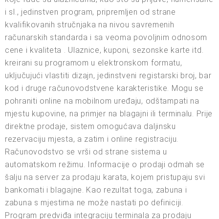
i sl., jedinstven program, pripremljen od strane
kvalifikovanih stručnjaka na nivou savremenih
računarskih standarda i sa veoma povoljnim odnosom
cene i kvaliteta . Ulaznice, kuponi, sezonske karte itd.
kreirani su programom u elektronskom formatu,
uključujući vlastiti dizajn, jedinstveni registarski broj, bar
kod i druge računovodstvene karakteristike. Mogu se
pohraniti online na mobilnom uređaju, odštampati na
mjestu kupovine, na primjer na blagajni ili terminalu. Prije
direktne prodaje, sistem omogućava daljinsku
rezervaciju mjesta, a zatim i online registraciju.
Računovodstvo se vrši od strane sistema u
automatskom režimu. Informacije o prodaji odmah se
šalju na server za prodaju karata, kojem pristupaju svi
bankomati i blagajne. Kao rezultat toga, zabuna i
zabuna s mjestima ne može nastati po definiciji.
Program predviđa integraciju terminala za prodaju