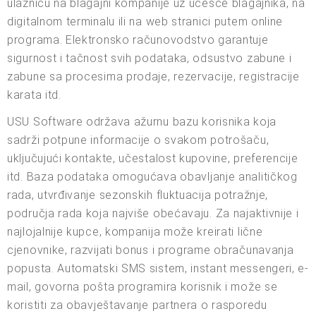
ulaznicu na blagajni kompanije uz učešće blagajnika, na
digitalnom terminalu ili na web stranici putem online
programa. Elektronsko računovodstvo garantuje
sigurnost i tačnost svih podataka, odsustvo zabune i
zabune sa procesima prodaje, rezervacije, registracije
karata itd.
USU Software održava ažurnu bazu korisnika koja
sadrži potpune informacije o svakom potrošaču,
uključujući kontakte, učestalost kupovine, preferencije
itd. Baza podataka omogućava obavljanje analitičkog
rada, utvrđivanje sezonskih fluktuacija potražnje,
područja rada koja najviše obećavaju. Za najaktivnije i
najlojalnije kupce, kompanija može kreirati lične
cjenovnike, razvijati bonus i programe obračunavanja
popusta. Automatski SMS sistem, instant messengeri, e-
mail, govorna pošta programira korisnik i može se
koristiti za obavještavanje partnera o rasporedu