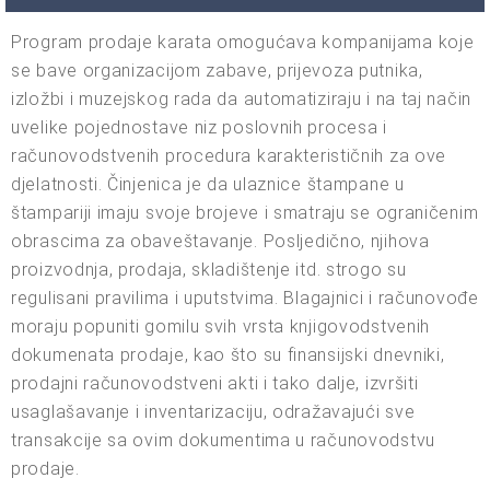
Program prodaje karata omogućava kompanijama koje
se bave organizacijom zabave, prijevoza putnika,
izložbi i muzejskog rada da automatiziraju i na taj način
uvelike pojednostave niz poslovnih procesa i
računovodstvenih procedura karakterističnih za ove
djelatnosti. Činjenica je da ulaznice štampane u
štampariji imaju svoje brojeve i smatraju se ograničenim
obrascima za obaveštavanje. Posljedično, njihova
proizvodnja, prodaja, skladištenje itd. strogo su
regulisani pravilima i uputstvima. Blagajnici i računovođe
moraju popuniti gomilu svih vrsta knjigovodstvenih
dokumenata prodaje, kao što su finansijski dnevniki,
prodajni računovodstveni akti i tako dalje, izvršiti
usaglašavanje i inventarizaciju, odražavajući sve
transakcije sa ovim dokumentima u računovodstvu
prodaje.