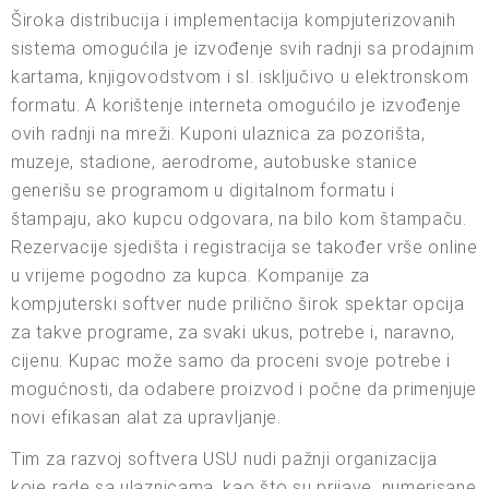
Široka distribucija i implementacija kompjuterizovanih
sistema omogućila je izvođenje svih radnji sa prodajnim
kartama, knjigovodstvom i sl. isključivo u elektronskom
formatu. A korištenje interneta omogućilo je izvođenje
ovih radnji na mreži. Kuponi ulaznica za pozorišta,
muzeje, stadione, aerodrome, autobuske stanice
generišu se programom u digitalnom formatu i
štampaju, ako kupcu odgovara, na bilo kom štampaču.
Rezervacije sjedišta i registracija se također vrše online
u vrijeme pogodno za kupca. Kompanije za
kompjuterski softver nude prilično širok spektar opcija
za takve programe, za svaki ukus, potrebe i, naravno,
cijenu. Kupac može samo da proceni svoje potrebe i
mogućnosti, da odabere proizvod i počne da primenjuje
novi efikasan alat za upravljanje.
Tim za razvoj softvera USU nudi pažnji organizacija
koje rade sa ulaznicama, kao što su prijave, numerisane