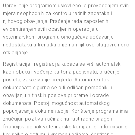
Upravljanje programom uslovljeno je provođenjem svih
mjera neophodnih za kontrolu radnih zadataka i
njihovog obavljanja. Praćenje rada zaposlenih
evidentiranjem svih obavljenih operacija u
veterinarskom programu omogućava uočavanje
nedostataka u trenutku prijema i njihovo blagovremeno
otklanjanje.
Registracija i registracija kupaca se vrši automatski,
kao i obuka i vođenje kartona pacijenata, praćenje
posjeta, zakazivanje pregleda. Automatski tok
dokumenata sigurno će biti odličan pomoćnik u
obavljanju rutinskih poslova pripreme i obrade
dokumenata. Postoji mogućnost automatskog
popunjavanja dokumentacije. Korištenje programa ima
značajan pozitivan učinak na rast radne snage i
financijski učinak veterinarske kompanije. Informisanje
korisnika o datumu i vremenu prijema, čestitanje