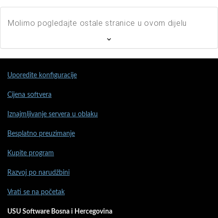
Molimo pogledajte ostale stranice u ovom dijelu
Uporedite konfiguracije
Cijena softvera
Iznajmljivanje servera u oblaku
Besplatno preuzimanje
Kupite program
Razvoj po narudžbini
Vrati se na početak
USU Software Bosna i Hercegovina