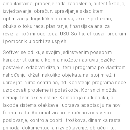
ambulantama, praćenje rada zaposlenih, autentifikacija,
izvještavanje, obračun, upravljanje skladištem,
optimizacija logističkih procesa; ako je potrebno,
obuka o toku rada, planiranje, finansijska analiza i
revizija i još mnogo toga. USU-Soft je efikasan program
i pomoćnik u borbi za uspjeh!
Softver se odlikuje svojim jedinstvenim posebnim
karakteristikama u kojima možete napraviti jezičke
postavke, odabrati dizajn i temu programa po vlastitom
nahođenju, držati nekoliko objekata na istoj mreži i
upravljati njima centralno, itd. Korištenje programa neće
uzrokovati probleme ili poteškoće. Korisnici možda
nemaju tehničke vještine. Kompanija nudi obuku, a
lakoća sistema olakšava i ubrzava adaptaciju na novi
format rada. Automatizirano je računovodstveno
poslovanje, kontrola dobiti i troškova, dinamika rasta
prihoda, dokumentacija i izvještavanje, obračun itd.