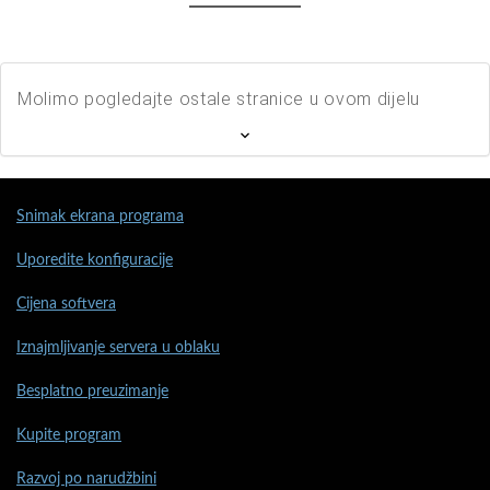
Molimo pogledajte ostale stranice u ovom dijelu
Snimak ekrana programa
Uporedite konfiguracije
Cijena softvera
Iznajmljivanje servera u oblaku
Besplatno preuzimanje
Kupite program
Razvoj po narudžbini