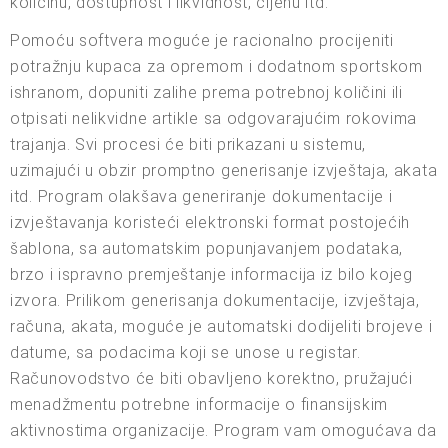
količinu, dostupnost i likvidnost, cijenu itd.
Pomoću softvera moguće je racionalno procijeniti
potražnju kupaca za opremom i dodatnom sportskom
ishranom, dopuniti zalihe prema potrebnoj količini ili
otpisati nelikvidne artikle sa odgovarajućim rokovima
trajanja. Svi procesi će biti prikazani u sistemu,
uzimajući u obzir promptno generisanje izvještaja, akata
itd. Program olakšava generiranje dokumentacije i
izvještavanja koristeći elektronski format postojećih
šablona, sa automatskim popunjavanjem podataka,
brzo i ispravno premještanje informacija iz bilo kojeg
izvora. Prilikom generisanja dokumentacije, izvještaja,
računa, akata, moguće je automatski dodijeliti brojeve i
datume, sa podacima koji se unose u registar.
Računovodstvo će biti obavljeno korektno, pružajući
menadžmentu potrebne informacije o finansijskim
aktivnostima organizacije. Program vam omogućava da