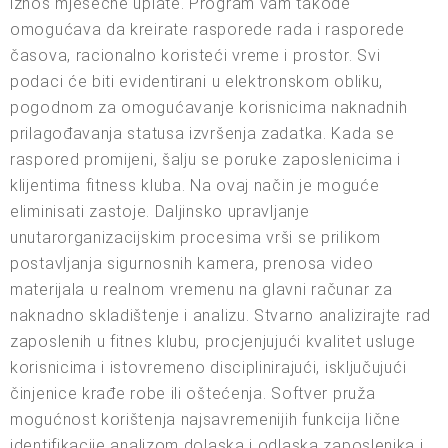
iznos mjesečne uplate. Program vam takođe
omogućava da kreirate rasporede rada i rasporede
časova, racionalno koristeći vreme i prostor. Svi
podaci će biti evidentirani u elektronskom obliku,
pogodnom za omogućavanje korisnicima naknadnih
prilagođavanja statusa izvršenja zadatka. Kada se
raspored promijeni, šalju se poruke zaposlenicima i
klijentima fitness kluba. Na ovaj način je moguće
eliminisati zastoje. Daljinsko upravljanje
unutarorganizacijskim procesima vrši se prilikom
postavljanja sigurnosnih kamera, prenosa video
materijala u realnom vremenu na glavni računar za
naknadno skladištenje i analizu. Stvarno analizirajte rad
zaposlenih u fitnes klubu, procjenjujući kvalitet usluge
korisnicima i istovremeno disciplinirajući, isključujući
činjenice krađe robe ili oštećenja. Softver pruža
mogućnost korištenja najsavremenijih funkcija lične
identifikacije analizom dolaska i odlaska zaposlenika i