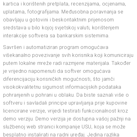
kartica i korištenih pretplata, recenzijama, ocjenama,
uplatama, fotografijama. Međusobna poravnanja se
obavljaju u gotovini i beskontaktnim prijenosom
sredstava u bilo kojoj svjetskoj valuti, korištenjem
interakcije softvera sa bankarskim sistemima.
Savršen i automatiziran program omogućava
višekanalno povezivanje svih korisnika koji komuniciraju
putem lokalne mreže radi razmjene materijala. Također
je vrijedno napomenuti da softver omogućava
diferencijaciju korisničkih mogućnosti, što jamči
visokokvalitetnu sigurnost informacijskih podataka
pohranjenih u pohrani u oblaku. Da biste saznali više o
softveru i savladali principe upravljanja prije kupovine
licencirane verzije, vrijedi testirati funkcionalnost kroz
demo verziju. Demo verzija je dostupna vašoj pažnji na
službenoj web stranici kompanije USU, koja se može
besplatno instalirati na radni uređaj. Jedina razlika