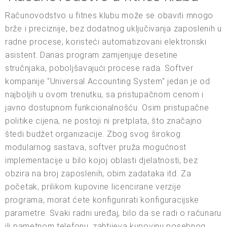
Računovodstvo u fitnes klubu može se obaviti mnogo
brže i preciznije, bez dodatnog uključivanja zaposlenih u
radne procese, koristeći automatizovani elektronski
asistent. Danas program zamjenjuje desetine
stručnjaka, poboljšavajući procese rada. Softver
kompanije "Universal Accounting System" jedan je od
najboljih u ovom trenutku, sa pristupačnom cenom i
javno dostupnom funkcionalnošću. Osim pristupačne
politike cijena, ne postoji ni pretplata, što značajno
štedi budžet organizacije. Zbog svog širokog
modularnog sastava, softver pruža mogućnost
implementacije u bilo kojoj oblasti djelatnosti, bez
obzira na broj zaposlenih, obim zadataka itd. Za
početak, prilikom kupovine licencirane verzije
programa, morat ćete konfigurirati konfiguracijske
parametre. Svaki radni uređaj, bilo da se radi o računaru
ili pametnom telefonu, zahtijeva kupovinu posebnog