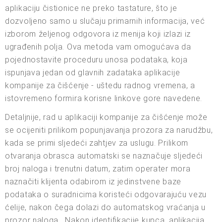
aplikaciju čistionice ne preko tastature, što je
dozvoljeno samo u slučaju primarnih informacija, već
izborom željenog odgovora iz menija koji izlazi iz
ugrađenih polja. Ova metoda vam omogućava da
pojednostavite proceduru unosa podataka, koja
ispunjava jedan od glavnih zadataka aplikacije
kompanije za čišćenje - uštedu radnog vremena, a
istovremeno formira korisne linkove gore navedene.
Detaljnije, rad u aplikaciji kompanije za čišćenje može
se ocijeniti prilikom popunjavanja prozora za narudžbu,
kada se primi sljedeći zahtjev za uslugu. Prilikom
otvaranja obrasca automatski se naznačuje sljedeći
broj naloga i trenutni datum, zatim operater mora
naznačiti klijenta odabirom iz jedinstvene baze
podataka o suradnicima koristeći odgovarajuću vezu
ćelije, nakon čega dolazi do automatskog vraćanja u
prozor naloga . Nakon identifikacije kupca, aplikacija