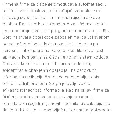
Primena firme za čišćenje omogućava automatizaciju
različitih vrsta poslova, oslobađajući zaposlene od
njihovog izvršenja i samim tim smanjujući troškove
osoblja. Rad u aplikaciji kompanije za čišćenje, koja je
jedna od brojnih varijanti programa automatizacije USU-
Soft, ne stvara poteškoće zaposlenima, dajući svakom
pojedinačnom login i lozinku za dijeljenje pristupa
servisnim informacijama. Kako bi zaštitila privatnost,
aplikacija kompanije za čišćenje koristi sistem kodova.
Obaveze korisnika su trenutni unos podataka,
evidentiranje obavljenih operacija i na osnovu tih
informacija aplikacija čistionice daje detaljan opis
tekućih radnih procesa. Stoga je ovdje važna
efikasnost i tačnost informacija. Rad na prijavi firme za
čišćenje podrazumeva popunjavanje posebnih
formulara za registraciju novih učesnika u aplikaciji, bilo
da se radi o kupcu ili dobavljaču asortimana proizvoda i