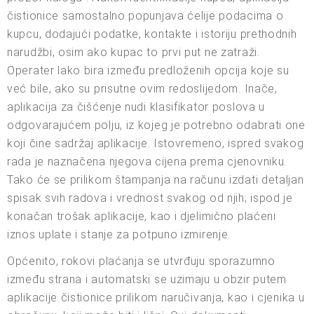
čistionice samostalno popunjava ćelije podacima o
kupcu, dodajući podatke, kontakte i istoriju prethodnih
narudžbi, osim ako kupac to prvi put ne zatraži.
Operater lako bira između predloženih opcija koje su
već bile, ako su prisutne ovim redoslijedom. Inače,
aplikacija za čišćenje nudi klasifikator poslova u
odgovarajućem polju, iz kojeg je potrebno odabrati one
koji čine sadržaj aplikacije. Istovremeno, ispred svakog
rada je naznačena njegova cijena prema cjenovniku.
Tako će se prilikom štampanja na računu izdati detaljan
spisak svih radova i vrednost svakog od njih; ispod je
konačan trošak aplikacije, kao i djelimično plaćeni
iznos uplate i stanje za potpuno izmirenje.
Općenito, rokovi plaćanja se utvrđuju sporazumno
između strana i automatski se uzimaju u obzir putem
aplikacije čistionice prilikom naručivanja, kao i cjenika u