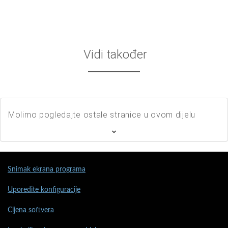
Vidi također
Molimo pogledajte ostale stranice u ovom dijelu
Snimak ekrana programa
Uporedite konfiguracije
Cijena softvera