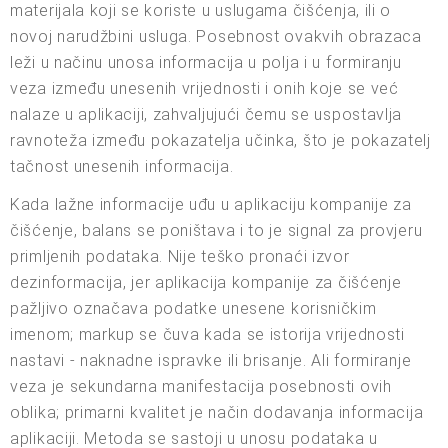
materijala koji se koriste u uslugama čišćenja, ili o
novoj narudžbini usluga. Posebnost ovakvih obrazaca
leži u načinu unosa informacija u polja i u formiranju
veza između unesenih vrijednosti i onih koje se već
nalaze u aplikaciji, zahvaljujući čemu se uspostavlja
ravnoteža između pokazatelja učinka, što je pokazatelj
tačnost unesenih informacija.
Kada lažne informacije uđu u aplikaciju kompanije za
čišćenje, balans se poništava i to je signal za provjeru
primljenih podataka. Nije teško pronaći izvor
dezinformacija, jer aplikacija kompanije za čišćenje
pažljivo označava podatke unesene korisničkim
imenom; markup se čuva kada se istorija vrijednosti
nastavi - naknadne ispravke ili brisanje. Ali formiranje
veza je sekundarna manifestacija posebnosti ovih
oblika; primarni kvalitet je način dodavanja informacija
aplikaciji. Metoda se sastoji u unosu podataka u