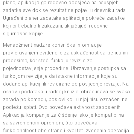
plana, aplikacija ga redovno podsjeća na neuspjeh
zadatka sve dok se rezultat ne pojavi u dnevniku rada.
Ugrađeni planer zadataka aplikacije pokreće zadatke
koji bi trebali biti zakazani, uključujući redovne
sigurnosne kopije.
Menadžment nadzire korisničke informacije
provjeravanjem evidencije za usklađenost sa trenutnim
procesima, koristeći funkciju revizije za
pojednostavljenje procedure. Ubrzavanje postupka sa
funkcijom revizije je da istakne informacije koje su
dodane aplikaciji ili revidirane od posljednje revizije. Na
osnovu podataka u radnoj knjižici obračunava se svaka
zarada po komadu, poslovi koji u njoj nisu označeni ne
podležu isplati. Ovo povećava aktivnost zaposlenih.
Aplikacija kompanije za čišćenje lako je kompatibilna
sa savremenom opremom, što povećava
funkcionalnost obe strane i kvalitet izvedenih operacija.