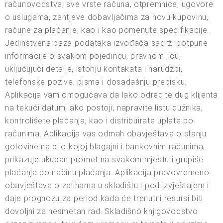
računovodstva, sve vrste računa, otpremnice, ugovore
o uslugama, zahtjeve dobavljačima za novu kupovinu,
račune za plaćanje, kao i kao pomenute specifikacije.
Jedinstvena baza podataka izvođača sadrži potpune
informacije o svakom pojedincu, pravnom licu,
uključujući detalje, istoriju kontakata i narudžbi,
telefonske pozive, pisma i dosadašnju prepisku.
Aplikacija vam omogućava da lako odredite dug klijenta
na tekući datum, ako postoji, napravite listu dužnika,
kontrolišete plaćanja, kao i distribuirate uplate po
računima. Aplikacija vas odmah obavještava o stanju
gotovine na bilo kojoj blagajni i bankovnim računima,
prikazuje ukupan promet na svakom mjestu i grupiše
plaćanja po načinu plaćanja. Aplikacija pravovremeno
obavještava o zalihama u skladištu i pod izvještajem i
daje prognozu za period kada će trenutni resursi biti
dovoljni za nesmetan rad. Skladišno knjigovodstvo