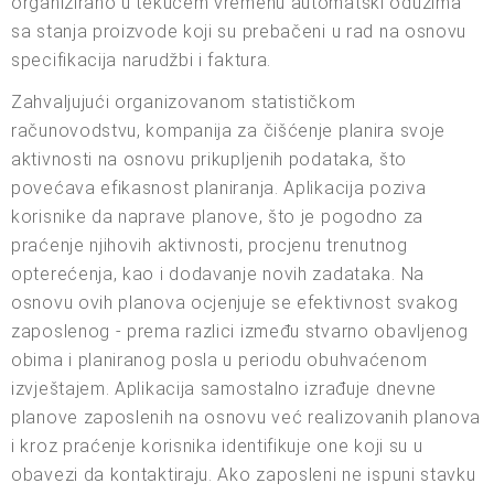
organizirano u tekućem vremenu automatski oduzima
sa stanja proizvode koji su prebačeni u rad na osnovu
specifikacija narudžbi i faktura.
Zahvaljujući organizovanom statističkom
računovodstvu, kompanija za čišćenje planira svoje
aktivnosti na osnovu prikupljenih podataka, što
povećava efikasnost planiranja. Aplikacija poziva
korisnike da naprave planove, što je pogodno za
praćenje njihovih aktivnosti, procjenu trenutnog
opterećenja, kao i dodavanje novih zadataka. Na
osnovu ovih planova ocjenjuje se efektivnost svakog
zaposlenog - prema razlici između stvarno obavljenog
obima i planiranog posla u periodu obuhvaćenom
izvještajem. Aplikacija samostalno izrađuje dnevne
planove zaposlenih na osnovu već realizovanih planova
i kroz praćenje korisnika identifikuje one koji su u
obavezi da kontaktiraju. Ako zaposleni ne ispuni stavku