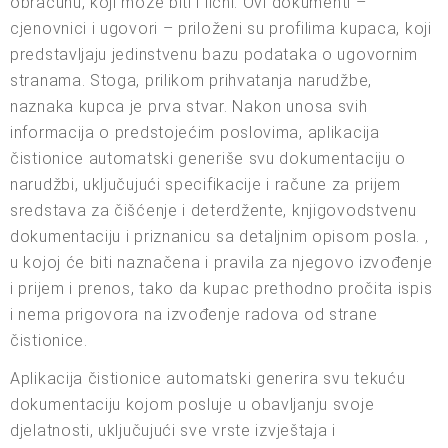
obračunu, koji može biti i lični. Ovi dokumenti –
cjenovnici i ugovori – priloženi su profilima kupaca, koji
predstavljaju jedinstvenu bazu podataka o ugovornim
stranama. Stoga, prilikom prihvatanja narudžbe,
naznaka kupca je prva stvar. Nakon unosa svih
informacija o predstojećim poslovima, aplikacija
čistionice automatski generiše svu dokumentaciju o
narudžbi, uključujući specifikacije i račune za prijem
sredstava za čišćenje i deterdžente, knjigovodstvenu
dokumentaciju i priznanicu sa detaljnim opisom posla. ,
u kojoj će biti naznačena i pravila za njegovo izvođenje
i prijem i prenos, tako da kupac prethodno pročita ispis
i nema prigovora na izvođenje radova od strane
čistionice.
Aplikacija čistionice automatski generira svu tekuću
dokumentaciju kojom posluje u obavljanju svoje
djelatnosti, uključujući sve vrste izvještaja i