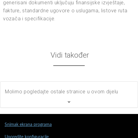
generisani dokumenti uključuju finansijske izvještaje,
fakture, standardne ugovore o uslugama, listove ruta
vozača i specifikacije.
Vidi također
Molimo pogledajte ostale stranice u ovom dijelu
Snimak ekrana programa
Uporedite konfiguracije