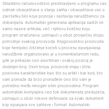
Skladišno računovodstvo predstavljeno u programu vas
odmah obavještava o stanju zaliha i obavještava vas o
završetku bilo koje pozicije i sastavlja narudžbenicu za
dobavljača. Automatski generirana aplikacija sadrži ne
samo nazive artikala, već i njihovu količinu koju
program izračunava, uzimajući u obzir prosječnu stopu
potrošnje svakog proizvoda. Knjigovodstvo proizvoda
koje hemijsko čišćenje koristi u procesu ispunjavanja
narudžbine organizovano je u nomenklaturnom redu,
gde je prikazan ceo asortiman i svakoj poziciji je
dodeljen broj. Osim broja, proizvodi imaju i lične
poslovne karakteristike kao što su artikl i bar kod, što
vam pomaže da brzo pronađete ono što vam je
potrebno među mnogim istim proizvodima. Program
automatski kompajlira ceo tok dokumenata preduzeća,
uzimajući u obzir rokove definisane za svaki dokument
koji ispunjava sve zahteve i format. Automatski