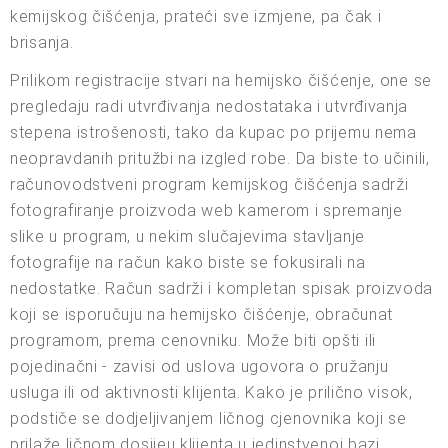
kemijskog čišćenja, prateći sve izmjene, pa čak i
brisanja.
Prilikom registracije stvari na hemijsko čišćenje, one se
pregledaju radi utvrđivanja nedostataka i utvrđivanja
stepena istrošenosti, tako da kupac po prijemu nema
neopravdanih pritužbi na izgled robe. Da biste to učinili,
računovodstveni program kemijskog čišćenja sadrži
fotografiranje proizvoda web kamerom i spremanje
slike u program, u nekim slučajevima stavljanje
fotografije na račun kako biste se fokusirali na
nedostatke. Račun sadrži i kompletan spisak proizvoda
koji se isporučuju na hemijsko čišćenje, obračunat
programom, prema cenovniku. Može biti opšti ili
pojedinačni - zavisi od uslova ugovora o pružanju
usluga ili od aktivnosti klijenta. Kako je prilično visok,
podstiče se dodjeljivanjem ličnog cjenovnika koji se
prilaže ličnom dosijeu klijenta u jedinstvenoj bazi