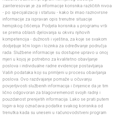
zainteresovan je za informacije korisnika različitih nivoa
- po specijalizaciji i statusu - kako bi imao raznovrsne
informacije za ispravan opis trenutne situacije
hemijskog čišćenja. Podjela korisnika u programu vrši
se prema oblasti djelovanja iu okviru njihovih
kompetencija - dužnosti i vještina, za koje se svakom
dodjeljuje lični login i lozinka za određivanje područja
rada. Službene informacije su dostupne upravo u onoj
mjeri u kojoj je potrebno za kvalitetno obavljanje
poslova i individualne radne evidencije postavljanja
Vaših podataka koji su primljeni u procesu obavljanja
poslova. Ovo razdvajanje pomaže u očuvanju
povjerljivosti službenih informacija i činjenice da je tim
lično odgovoran za blagovremenost svojih radnji i
pouzdanost prenijetih informacija. Lako se prati putem
login-a koji označava podatke svakog korisnika od
trenutka kada su uneseni u računovodstveni program