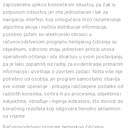
zaposlenima uprkos korisničkom iskustvu, pa čak iu
potpunom odsustvu, jer ima jednostavan i lak za
navigaciju interfejs, koji omogućava brzo razumevanje
algoritma akcija i načina distribucije informacija,
posebno putem svi elektronski obrasci u
računovodstvenom programu hemijskog čišćenja su
objedinjeni, odnosno imaju jedinstven princip unosa
operativnih očitanja i istu strukturu u svom postavljanju,
pa je lako zapamtiti niz radnji za evidentiranje primarnih
informacija i izveštaja o završeni zadaci. Ništa više nije
potrebno od osoblja, jer program samostalno obavlja
sve ostale operacije - prikuplja raščlanjene podatke od
različitih korisnika, sortira ih po procesima, objektima i
subjektima, obrađuje i mijenja indikatore, što dovodi do
konačnog rezultata koji odgovara trenutno aktuelnom
na vrijeme.
Računovodstveni program hemijskog čišćenja