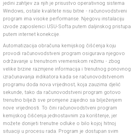
jedini zahtjev za njih je prisustvo operativnog sistema
Windows, ostale kvalitete nisu bitne - računovodstveni
program ima visoke performanse. Njegovu instalaciju
izvode zaposlenici USU-Softa putem daljinskog pristupa
putem internet konekcije.
Automatizacija obračuna kemijskog čišćenja koju
provodi računovodstveni program osigurava njegovo
održavanje u trenutnom vremenskom režimu - zbog
velike brzine razmjene informacija i trenutnog ponovnog
izračunavanja indikatora kada se računovodstvenom
programu doda nova vrijednost, koja zauzima djelić
sekunde, tako da računovodstveni program gotovo
trenutno bilježi sve promjene zajedno sa bilježenjem
nove vrijednosti. To čini računovodstveni program
kemijskog čišćenja jednostavnim za korištenje, jer
možete donijeti trenutne odluke o bilo kojoj hitnoj
situaciji u procesu rada. Program je dostupan svim