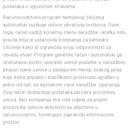
podataka o ugovornim stranama.
Računovodstveni program hemijskog čišćenja
automatski razlikuje uslove obračuna troškova. Osim
toga, račun sadrži konačnu cijenu narudžbe i kratku listu
pravila koja je ustanovila kompanija za kemijsko
čišćenje kako bi ograničila svoju odgovornost za
obradu stvari. Program generiše račun i automatski ga
izračunava, pošto operater unese podatke o narudžbini,
birajući njene uslove u padajućem meniju svakog polja
koje treba popuniti i klasifikator proizvoda ugrađen u
jedno od njih, sa naznakom cene narudžbe. operacija.
Ovaj način dodavanja podataka ubrzava proceduru
unosa. Ako kompanija ima više odjela za prijem
proizvoda, njihove aktivnosti su uključene u
računovodstvo, formirajući zajednički informacioni
prostor.