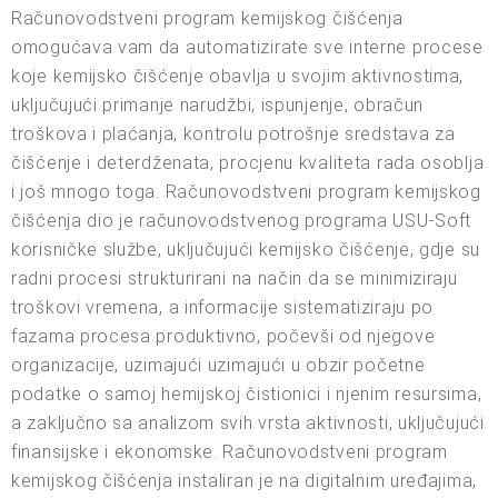
Računovodstveni program kemijskog čišćenja
omogućava vam da automatizirate sve interne procese
koje kemijsko čišćenje obavlja u svojim aktivnostima,
uključujući primanje narudžbi, ispunjenje, obračun
troškova i plaćanja, kontrolu potrošnje sredstava za
čišćenje i deterdženata, procjenu kvaliteta rada osoblja
i još mnogo toga. Računovodstveni program kemijskog
čišćenja dio je računovodstvenog programa USU-Soft
korisničke službe, uključujući kemijsko čišćenje, gdje su
radni procesi strukturirani na način da se minimiziraju
troškovi vremena, a informacije sistematiziraju po
fazama procesa produktivno, počevši od njegove
organizacije, uzimajući uzimajući u obzir početne
podatke o samoj hemijskoj čistionici i njenim resursima,
a zaključno sa analizom svih vrsta aktivnosti, uključujući
finansijske i ekonomske. Računovodstveni program
kemijskog čišćenja instaliran je na digitalnim uređajima,