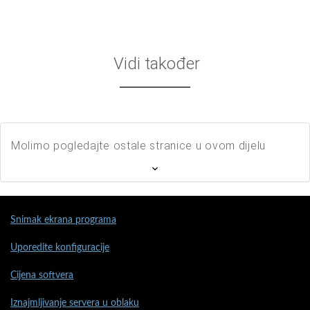
Vidi također
Molimo pogledajte ostale stranice u ovom dijelu
Snimak ekrana programa
Uporedite konfiguracije
Cijena softvera
Iznajmljivanje servera u oblaku