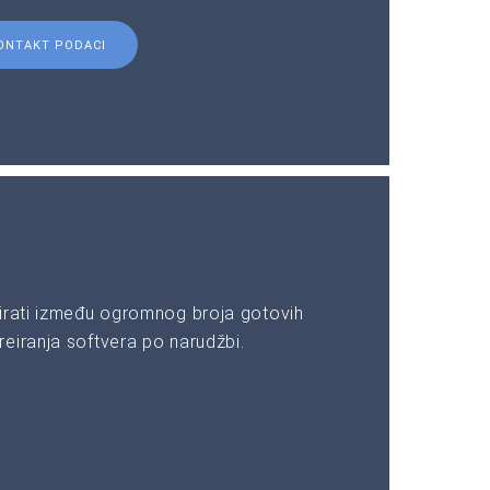
ONTAKT PODACI
irati između ogromnog broja gotovih
eiranja softvera po narudžbi.