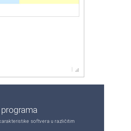
e programa
rakteristike softvera u različitim