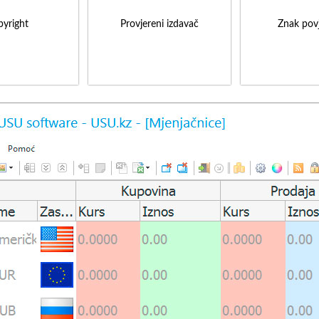
yright
Provjereni izdavač
Znak povj