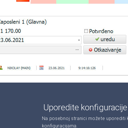
Uporedite konfiguracij
Na posebnoj stranici možete uporediti ka
konfiguracijama.