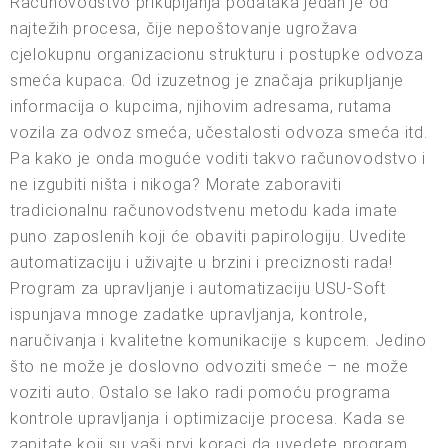
Računovodstvo prikupljanja podataka jedan je od
najtežih procesa, čije nepoštovanje ugrožava
cjelokupnu organizacionu strukturu i postupke odvoza
smeća kupaca. Od izuzetnog je značaja prikupljanje
informacija o kupcima, njihovim adresama, rutama
vozila za odvoz smeća, učestalosti odvoza smeća itd.
Pa kako je onda moguće voditi takvo računovodstvo i
ne izgubiti ništa i nikoga? Morate zaboraviti
tradicionalnu računovodstvenu metodu kada imate
puno zaposlenih koji će obaviti papirologiju. Uvedite
automatizaciju i uživajte u brzini i preciznosti rada!
Program za upravljanje i automatizaciju USU-Soft
ispunjava mnoge zadatke upravljanja, kontrole,
naručivanja i kvalitetne komunikacije s kupcem. Jedino
što ne može je doslovno odvoziti smeće – ne može
voziti auto. Ostalo se lako radi pomoću programa
kontrole upravljanja i optimizacije procesa. Kada se
zapitate koji su vaši prvi koraci da uvedete program