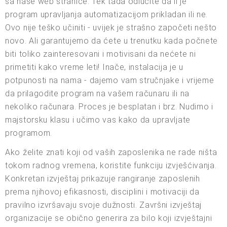
sa naše web stranice. Tek tada odlučite da li je
program upravljanja automatizacijom prikladan ili ne.
Ovo nije teško učiniti - uvijek je strašno započeti nešto
novo. Ali garantujemo da ćete u trenutku kada počnete
biti toliko zainteresovani i motivisani da nećete ni
primetiti kako vreme leti! Inače, instalacija je u
potpunosti na nama - dajemo vam stručnjake i vrijeme
da prilagodite program na vašem računaru ili na
nekoliko računara. Proces je besplatan i brz. Nudimo i
majstorsku klasu i učimo vas kako da upravljate
programom.
Ako želite znati koji od vaših zaposlenika ne rade ništa
tokom radnog vremena, koristite funkciju izvješćivanja.
Konkretan izvještaj prikazuje rangiranje zaposlenih
prema njihovoj efikasnosti, disciplini i motivaciji da
pravilno izvršavaju svoje dužnosti. Završni izvještaj
organizacije se obično generira za bilo koji izvještajni