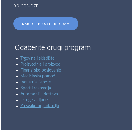
po narudžbi.
NARUČITE NOVI PROGRAM
Odaberite drugi program
Trgovina i skladište
Proizvodnja i proizvodi
Finansijsko poslovanje
Medicinska pomoć
Industrija ljepote
Sport i rekreacija
Automobili i dostava
Usluge za ljude
Za svaku organizaciju