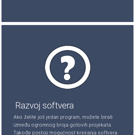
Razvoj softvera
Ako želite još jedan program, možete birati
između ogromnog broja gotovih projekata.
Takođe postoji mogućnost kreiranja softvera