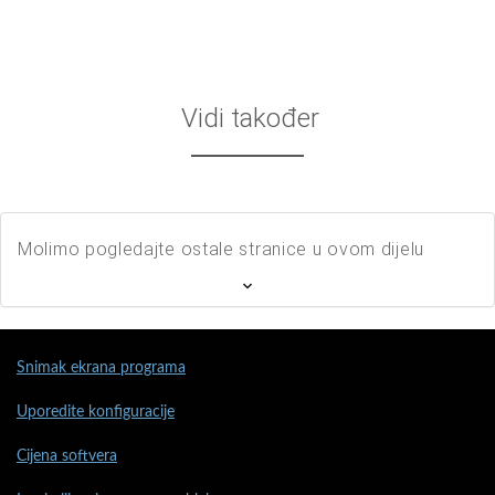
Vidi također
Molimo pogledajte ostale stranice u ovom dijelu
Snimak ekrana programa
Uporedite konfiguracije
Cijena softvera