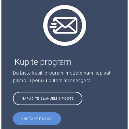
Kupite program
Da biste kupili program, možete nam napisati
pismo ili poruku putem messengera
NARUČITE SLANJEM E-POŠTE
KONTAKT PODACI