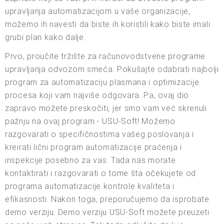
upravljanja automatizacijom u vaše organizacije,
možemo ih navesti da biste ih koristili kako biste imali
grubi plan kako dalje.
Prvo, proučite tržište za računovodstvene programe
upravljanja odvozom smeća. Pokušajte odabrati najbolji
program za automatizaciju plasmana i optimizacije
procesa koji vam najviše odgovara. Pa, ovaj dio
zapravo možete preskočiti, jer smo vam već skrenuli
pažnju na ovaj program - USU-Soft! Možemo
razgovarati o specifičnostima vašeg poslovanja i
kreirati lični program automatizacije praćenja i
inspekcije posebno za vas. Tada nas morate
kontaktirati i razgovarati o tome šta očekujete od
programa automatizacije kontrole kvaliteta i
efikasnosti. Nakon toga, preporučujemo da isprobate
demo verziju. Demo verziju USU-Soft možete preuzeti