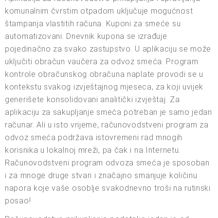
komunalnim čvrstim otpadom uključuje mogućnost
štampanja vlastitih računa. Kuponi za smeće su
automatizovani. Dnevnik kupona se izrađuje
pojedinačno za svako zastupstvo. U aplikaciju se može
uključiti obračun vaučera za odvoz smeća. Program
kontrole obračunskog obračuna naplate provodi se u
kontekstu svakog izvještajnog mjeseca, za koji uvijek
generišete konsolidovani analitički izvještaj. Za
aplikaciju za sakupljanje smeća potreban je samo jedan
računar. Ali u isto vrijeme, računovodstveni program za
odvoz smeća podržava istovremeni rad mnogih
korisnika u lokalnoj mreži, pa čak i na Internetu.
Računovodstveni program odvoza smeća je sposoban
i za mnoge druge stvari i značajno smanjuje količinu
napora koje vaše osoblje svakodnevno troši na rutinski
posao!