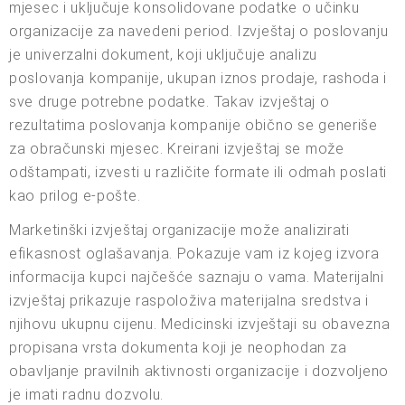
mjesec i uključuje konsolidovane podatke o učinku
organizacije za navedeni period. Izvještaj o poslovanju
je univerzalni dokument, koji uključuje analizu
poslovanja kompanije, ukupan iznos prodaje, rashoda i
sve druge potrebne podatke. Takav izvještaj o
rezultatima poslovanja kompanije obično se generiše
za obračunski mjesec. Kreirani izvještaj se može
odštampati, izvesti u različite formate ili odmah poslati
kao prilog e-pošte.
Marketinški izvještaj organizacije može analizirati
efikasnost oglašavanja. Pokazuje vam iz kojeg izvora
informacija kupci najčešće saznaju o vama. Materijalni
izvještaj prikazuje raspoloživa materijalna sredstva i
njihovu ukupnu cijenu. Medicinski izvještaji su obavezna
propisana vrsta dokumenta koji je neophodan za
obavljanje pravilnih aktivnosti organizacije i dozvoljeno
je imati radnu dozvolu.