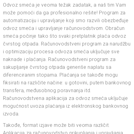
Odvoz smeća je veoma težak zadatak, a naš tim Vam
može pomoći da ga profesionalno rešite! Program za
automatizaciju i upravljanje koji smo razvili obezbeđuje
odvoz smeća i upravljanje računovodstvom. Obračun
smeća počinje tako što svaki pretplatnik plaća odvoz
čvrstog otpada. Računovodstveni program za narudžbu
i optimizaciju procesa odvoza smeća uključuje sve
naknade i plaćanja. Računovodstveni program za
sakupljanje čvrstog otpada generiše naplatu sa
diferenciranim stopama. Plaćanja se takođe mogu
fiksirati na različite načine: u gotovini, putem bankovnog
transfera, međusobnog poravnanja itd.
Računovodstvena aplikacija za odvoz smeća uključuje
mogućnost uvoza plaćanja iz elektronskog bankovnog
izvoda.
Takođe, format izjave može biti veoma različit.
Aplikacija za računovodstvo prikupljanja i upravljanja