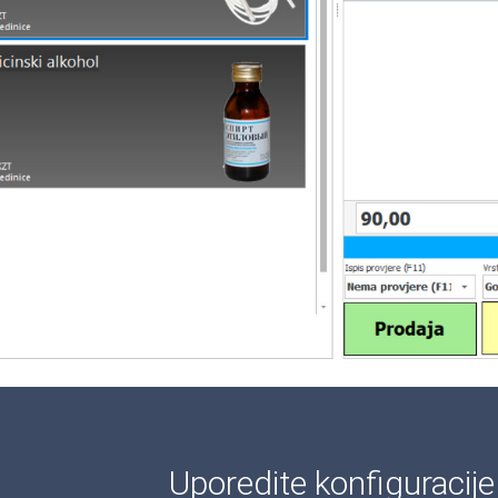
Uporedite konfiguracij