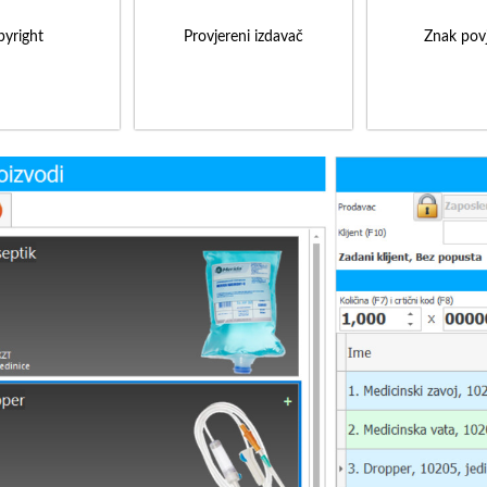
yright
Provjereni izdavač
Znak povj