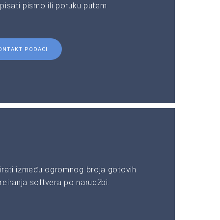
pisati pismo ili poruku putem
ONTAKT PODACI
irati između ogromnog broja gotovih
eiranja softvera po narudžbi.