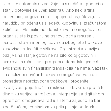
iznos se automatski zadužuje sa skladišta - podaci o
stanju gotovine se uvek ažuriraju. Ako neki artikal
ponestane, odgovorni to unaprijed obavještavaju uz
narudžbu priloženu uz sljedeću kupovinu s izračunatom
količinom. Akumulirana statistika vam omogućava da
organizujete kupovinu na osnovu obrta resursa u
periodu, što vam omogućava da izbegnete troškove
kupovine i skladištite viškove. Organizacija je uvijek
pažljiva na stanje gotovine na bilo kojoj gotovini i
bankovnim računima - program automatski generiše
evidenciju svih finansijskih transakcija na njima. Sažetak
sa analizom novčanih tokova omogućava vam da
pronađete neproizvodne troškove i procenite
izvodljivost pojedinačnih rashodnih stavki, da proučite
dinamiku varijacija troškova. Integracija sa digitalnom
opremom omogućava rad u sistemu zajedno sa bar
kod čitačem, terminalom za prikupljanje podataka,