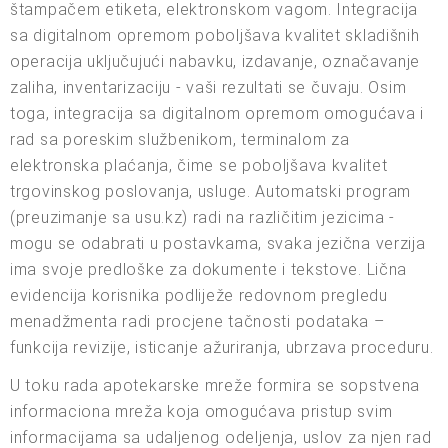
štampačem etiketa, elektronskom vagom. Integracija
sa digitalnom opremom poboljšava kvalitet skladišnih
operacija uključujući nabavku, izdavanje, označavanje
zaliha, inventarizaciju - vaši rezultati se čuvaju. Osim
toga, integracija sa digitalnom opremom omogućava i
rad sa poreskim službenikom, terminalom za
elektronska plaćanja, čime se poboljšava kvalitet
trgovinskog poslovanja, usluge. Automatski program
(preuzimanje sa usu.kz) radi na različitim jezicima -
mogu se odabrati u postavkama, svaka jezična verzija
ima svoje predloške za dokumente i tekstove. Lična
evidencija korisnika podliježe redovnom pregledu
menadžmenta radi procjene tačnosti podataka –
funkcija revizije, isticanje ažuriranja, ubrzava proceduru.
U toku rada apotekarske mreže formira se sopstvena
informaciona mreža koja omogućava pristup svim
informacijama sa udaljenog odeljenja, uslov za njen rad