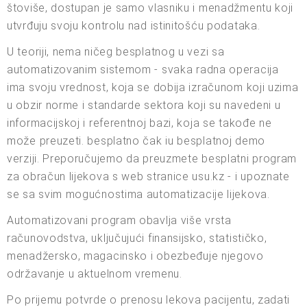
štoviše, dostupan je samo vlasniku i menadžmentu koji
utvrđuju svoju kontrolu nad istinitošću podataka.
U teoriji, nema ničeg besplatnog u vezi sa
automatizovanim sistemom - svaka radna operacija
ima svoju vrednost, koja se dobija izračunom koji uzima
u obzir norme i standarde sektora koji su navedeni u
informacijskoj i referentnoj bazi, koja se takođe ne
može preuzeti. besplatno čak iu besplatnoj demo
verziji. Preporučujemo da preuzmete besplatni program
za obračun lijekova s web stranice usu.kz - i upoznate
se sa svim mogućnostima automatizacije lijekova.
Automatizovani program obavlja više vrsta
računovodstva, uključujući finansijsko, statističko,
menadžersko, magacinsko i obezbeđuje njegovo
održavanje u aktuelnom vremenu.
Po prijemu potvrde o prenosu lekova pacijentu, zadati