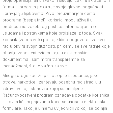
broju operacija, ali u svakom slučaju, čak i u skraćenom
formatu, program pokazuje svoje glavne mogućnosti u
upravljanju lijekovima. Prvo, preuzimanjem demo
programa (besplatno!), korisnici mogu uživati u
prednostima zasebnog pristupa informacijama o
uslugama i postavkama koje proizlaze iz toga. Svaki
korisnik (zaposlenik) postaje lično odgovoran za svoj
rad u okviru svojih dužnosti, pri čemu se sve radnje koje
obavlja zaposleni evidentiraju u elektronskim
dokumentima i samim tim transparentne za
menadžment, što je važno za sve.
Mnoge droge sadrže psihotropne supstance, jake
otrove, narkotike i zahtevaju posebnu registraciju u
zdravstvenoj ustanovi u kojoj su primljene.
Računovodstveni program označava podatke korisnika
njihovim ličnim prijavama kada se unose u elektronske
formulare. Tako je u njemu uvijek vidljivo koji se od njih