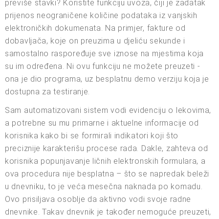
previše stavki? Koristite funkciju uvoza, čiji je zadatak
prijenos neograničene količine podataka iz vanjskih
elektroničkih dokumenata. Na primjer, fakture od
dobavljača, koje on preuzima u djeliću sekunde i
samostalno raspoređuje sve iznose na mjestima koja
su im određena. Ni ovu funkciju ne možete preuzeti -
ona je dio programa, uz besplatnu demo verziju koja je
dostupna za testiranje.
Sam automatizovani sistem vodi evidenciju o lekovima,
a potrebne su mu primarne i aktuelne informacije od
korisnika kako bi se formirali indikatori koji što
preciznije karakterišu procese rada. Dakle, zahteva od
korisnika popunjavanje ličnih elektronskih formulara, a
ova procedura nije besplatna – što se napredak beleži
u dnevniku, to je veća mesečna naknada po komadu.
Ovo prisiljava osoblje da aktivno vodi svoje radne
dnevnike. Takav dnevnik je također nemoguće preuzeti,