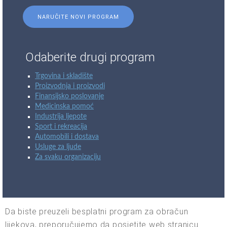
NARUČITE NOVI PROGRAM
Odaberite drugi program
Trgovina i skladište
Proizvodnja i proizvodi
Finansijsko poslovanje
Medicinska pomoć
Industrija ljepote
Sport i rekreacija
Automobili i dostava
Usluge za ljude
Za svaku organizaciju
Da biste preuzeli besplatni program za obračun
lijekova, preporučujemo da posjetite web stranicu