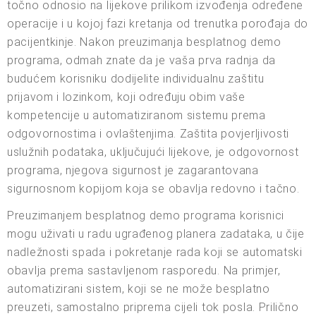
točno odnosio na lijekove prilikom izvođenja određene
operacije i u kojoj fazi kretanja od trenutka porođaja do
pacijentkinje. Nakon preuzimanja besplatnog demo
programa, odmah znate da je vaša prva radnja da
budućem korisniku dodijelite individualnu zaštitu
prijavom i lozinkom, koji određuju obim vaše
kompetencije u automatiziranom sistemu prema
odgovornostima i ovlaštenjima. Zaštita povjerljivosti
uslužnih podataka, uključujući lijekove, je odgovornost
programa, njegova sigurnost je zagarantovana
sigurnosnom kopijom koja se obavlja redovno i tačno.
Preuzimanjem besplatnog demo programa korisnici
mogu uživati u radu ugrađenog planera zadataka, u čije
nadležnosti spada i pokretanje rada koji se automatski
obavlja prema sastavljenom rasporedu. Na primjer,
automatizirani sistem, koji se ne može besplatno
preuzeti, samostalno priprema cijeli tok posla. Prilično