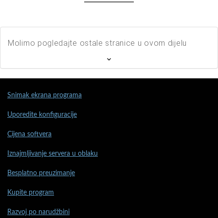
Molimo pogledajte ostale stranice u ovom dijelu
Snimak ekrana programa
Uporedite konfiguracije
Cijena softvera
Iznajmljivanje servera u oblaku
Besplatno preuzimanje
Kupite program
Razvoj po narudžbini