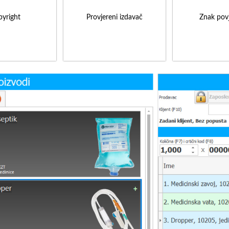
yright
Provjereni izdavač
Znak povj