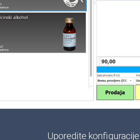
Uporedite konfiguracij