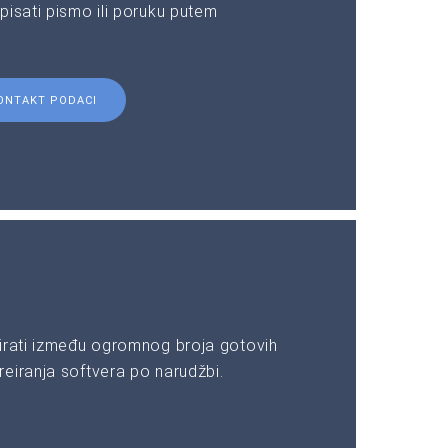
pisati pismo ili poruku putem
ONTAKT PODACI
irati između ogromnog broja gotovih
eiranja softvera po narudžbi.