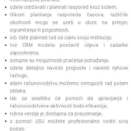
ožete održavati i planirati raspored kroz sistem;
rilikom planiranja rasporeda časova, različite
okolnosti mogu se uzeti u obzir, na primjer,
ograničenja ili pogodnosti;
oći ćete planirati rad za cijelu svoju instituciju;
roz CRM možete postaviti ciljeve i zadatke
zaposlenima;
ostupne su mogućnosti praćenja pohađanja;
ožete detaljno navesti propuste i navesti njihove
razloge;
ašem računovodstvu možemo omogućiti rad putem
oblaka;
lati za analitiku će pomoći da upravljanje i
računovodstvene aktivnosti budu efikasnije;
robna verzija je dostupna za preuzimanje;
z pomoć USU možete profesionalno voditi svoj
posao.