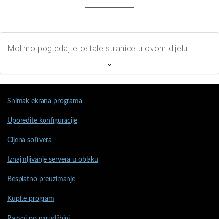
Molimo pogledajte ostale stranice u ovom dijelu
Snimak ekrana programa
Uporedite konfiguracije
Cijena softvera
Iznajmljivanje servera u oblaku
Besplatno preuzimanje
Kupite program
Razvoj po narudžbini