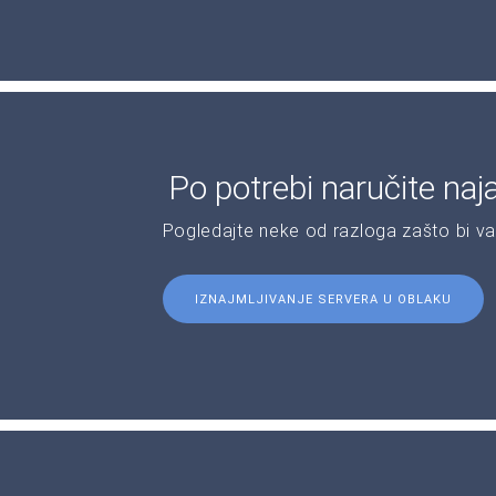
Po potrebi naručite naj
Pogledajte neke od razloga zašto bi v
IZNAJMLJIVANJE SERVERA U OBLAKU