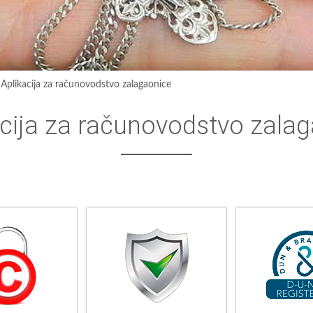
›
Aplikacija za računovodstvo zalagaonice
acija za računovodstvo zala