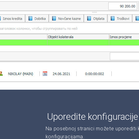
Uporedite konfiguracij
Na posebnoj stranici možete uporediti ka
konfiguracijama.