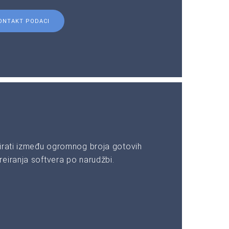
ONTAKT PODACI
irati između ogromnog broja gotovih
eiranja softvera po narudžbi.