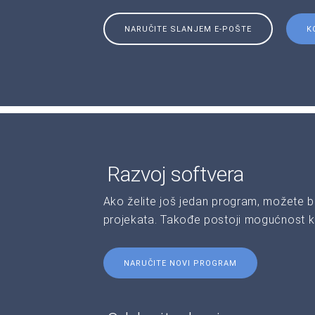
NARUČITE SLANJEM E-POŠTE
K
Razvoj softvera
Ako želite još jedan program, možete b
projekata. Takođe postoji mogućnost kr
NARUČITE NOVI PROGRAM