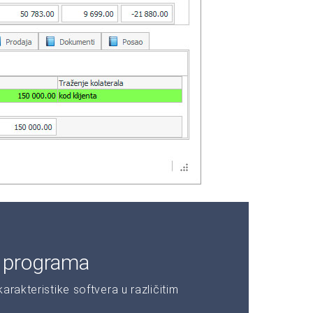
e programa
rakteristike softvera u različitim