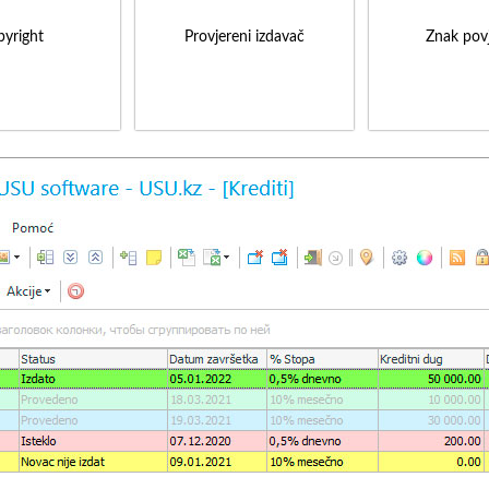
yright
Provjereni izdavač
Znak povj