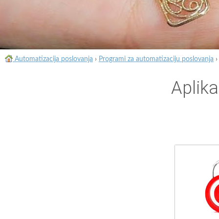
Automatizacija poslovanja
›
Programi za automatizaciju poslovanja
Aplik