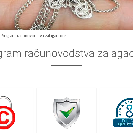
›
Program računovodstva zalagaonice
gram računovodstva zalaga