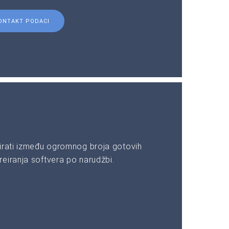
ONTAKT PODACI
irati između ogromnog broja gotovih
eiranja softvera po narudžbi.