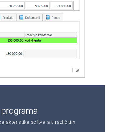
e programa
rakteristike softvera u različitim