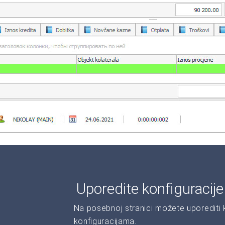
Uporedite konfiguracij
Na posebnoj stranici možete uporediti ka
konfiguracijama.