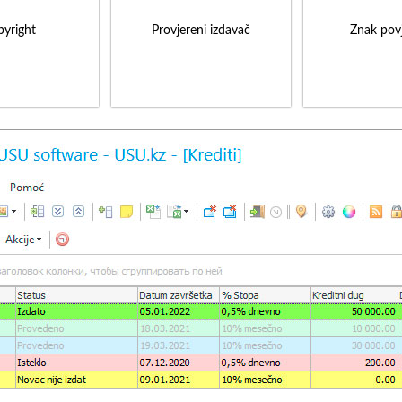
yright
Provjereni izdavač
Znak povj