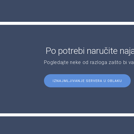
Po potrebi naručite naj
Pogledajte neke od razloga zašto bi v
IZNAJMLJIVANJE SERVERA U OBLAKU