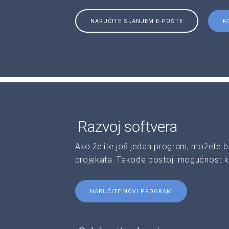
NARUČITE SLANJEM E-POŠTE
K
Razvoj softvera
Ako želite još jedan program, možete b
projekata. Takođe postoji mogućnost kr
NARUČITE NOVI PROGRAM