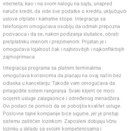
interneta, kao i na svom nalogu na sajtu, unapred
naruče kredit, da vide sve podatke o kreditu, uključujući
uslove otplate i kamatne stope. Integracija sa
telefonijom omogućava osoblju da odmah prepozna
pozivaoca i da se, nakon podizanja slušalice, obrati
pretplatniku imenom i prezimenom. Prijatan je i
omogućava lojalnost čak i najhirovitijih i najkonfliktnijih
zajmoprimaca.
Integracija programa sa platnim terminalima
omogućava korisnicima da plaćaju na ovaj način bez
odlaska u kancelariju. Takođe vam omogućava da
prilagodite sistem rangiranja. Svaki klijent će moći
ocijeniti usluge zalagaonice i određenog menadžera.
Ovi podaci će pomoći da se poboljša kvalitet usluge.
Poslovne tajne kompanije biće sigurne, jer je pristup
sistemu zaštićen lozinkom. Zaposleni dobijaju ličnu
lozinku u skladu sa svojim kompetencijama i