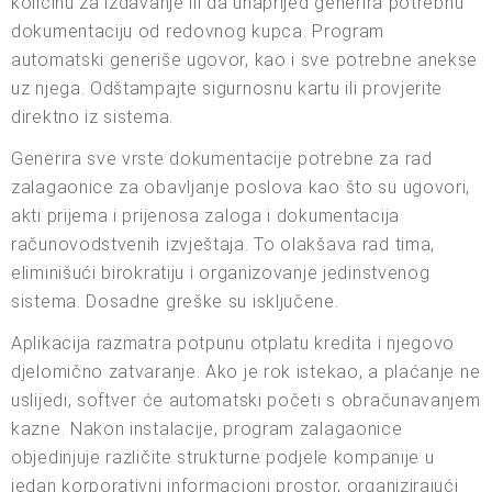
količinu za izdavanje ili da unaprijed generira potrebnu
dokumentaciju od redovnog kupca. Program
automatski generiše ugovor, kao i sve potrebne anekse
uz njega. Odštampajte sigurnosnu kartu ili provjerite
direktno iz sistema.
Generira sve vrste dokumentacije potrebne za rad
zalagaonice za obavljanje poslova kao što su ugovori,
akti prijema i prijenosa zaloga i dokumentacija
računovodstvenih izvještaja. To olakšava rad tima,
eliminišući birokratiju i organizovanje jedinstvenog
sistema. Dosadne greške su isključene.
Aplikacija razmatra potpunu otplatu kredita i njegovo
djelomično zatvaranje. Ako je rok istekao, a plaćanje ne
uslijedi, softver će automatski početi s obračunavanjem
kazne. Nakon instalacije, program zalagaonice
objedinjuje različite strukturne podjele kompanije u
jedan korporativni informacioni prostor, organizirajući