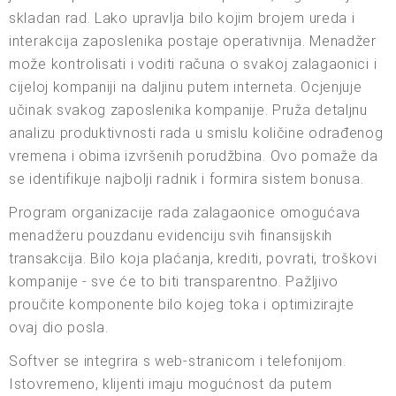
skladan rad. Lako upravlja bilo kojim brojem ureda i
interakcija zaposlenika postaje operativnija. Menadžer
može kontrolisati i voditi računa o svakoj zalagaonici i
cijeloj kompaniji na daljinu putem interneta. Ocjenjuje
učinak svakog zaposlenika kompanije. Pruža detaljnu
analizu produktivnosti rada u smislu količine odrađenog
vremena i obima izvršenih porudžbina. Ovo pomaže da
se identifikuje najbolji radnik i formira sistem bonusa.
Program organizacije rada zalagaonice omogućava
menadžeru pouzdanu evidenciju svih finansijskih
transakcija. Bilo koja plaćanja, krediti, povrati, troškovi
kompanije - sve će to biti transparentno. Pažljivo
proučite komponente bilo kojeg toka i optimizirajte
ovaj dio posla.
Softver se integrira s web-stranicom i telefonijom.
Istovremeno, klijenti imaju mogućnost da putem