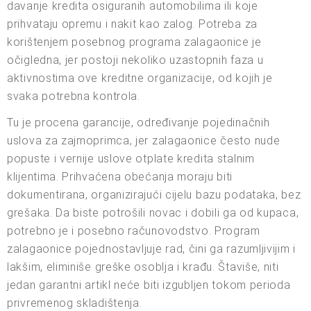
davanje kredita osiguranih automobilima ili koje
prihvataju opremu i nakit kao zalog. Potreba za
korištenjem posebnog programa zalagaonice je
očigledna, jer postoji nekoliko uzastopnih faza u
aktivnostima ove kreditne organizacije, od kojih je
svaka potrebna kontrola.
Tu je procena garancije, određivanje pojedinačnih
uslova za zajmoprimca, jer zalagaonice često nude
popuste i vernije uslove otplate kredita stalnim
klijentima. Prihvaćena obećanja moraju biti
dokumentirana, organizirajući cijelu bazu podataka, bez
grešaka. Da biste potrošili novac i dobili ga od kupaca,
potrebno je i posebno računovodstvo. Program
zalagaonice pojednostavljuje rad, čini ga razumljivijim i
lakšim, eliminiše greške osoblja i krađu. Štaviše, niti
jedan garantni artikl neće biti izgubljen tokom perioda
privremenog skladištenja.