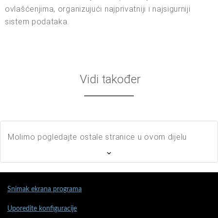
ovlašćenjima, organizujući najprivatniji i najsigurniji
sistem podataka.
Vidi također
Molimo pogledajte ostale stranice u ovom dijelu
Snimak ekrana programa
Uporedite konfiguracije