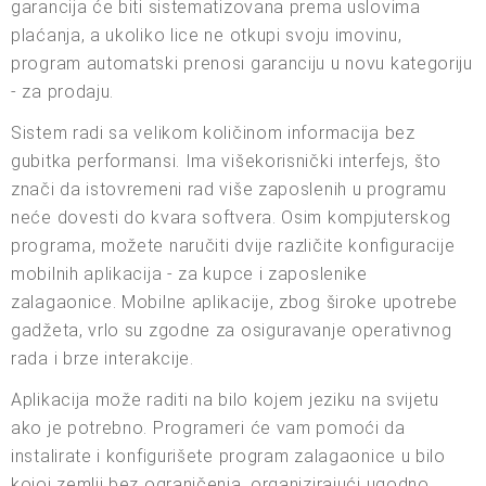
garancija će biti sistematizovana prema uslovima
plaćanja, a ukoliko lice ne otkupi svoju imovinu,
program automatski prenosi garanciju u novu kategoriju
- za prodaju.
Sistem radi sa velikom količinom informacija bez
gubitka performansi. Ima višekorisnički interfejs, što
znači da istovremeni rad više zaposlenih u programu
neće dovesti do kvara softvera. Osim kompjuterskog
programa, možete naručiti dvije različite konfiguracije
mobilnih aplikacija - za kupce i zaposlenike
zalagaonice. Mobilne aplikacije, zbog široke upotrebe
gadžeta, vrlo su zgodne za osiguravanje operativnog
rada i brze interakcije.
Aplikacija može raditi na bilo kojem jeziku na svijetu
ako je potrebno. Programeri će vam pomoći da
instalirate i konfigurišete program zalagaonice u bilo
kojoj zemlji bez ograničenja, organizirajući ugodno