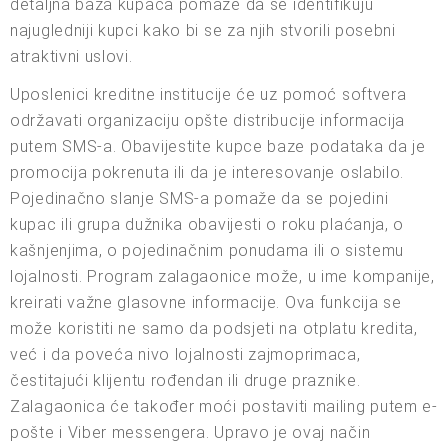
detaljna baza kupaca pomaže da se identifikuju
najugledniji kupci kako bi se za njih stvorili posebni
atraktivni uslovi.
Uposlenici kreditne institucije će uz pomoć softvera
održavati organizaciju opšte distribucije informacija
putem SMS-a. Obavijestite kupce baze podataka da je
promocija pokrenuta ili da je interesovanje oslabilo.
Pojedinačno slanje SMS-a pomaže da se pojedini
kupac ili grupa dužnika obavijesti o roku plaćanja, o
kašnjenjima, o pojedinačnim ponudama ili o sistemu
lojalnosti. Program zalagaonice može, u ime kompanije,
kreirati važne glasovne informacije. Ova funkcija se
može koristiti ne samo da podsjeti na otplatu kredita,
već i da poveća nivo lojalnosti zajmoprimaca,
čestitajući klijentu rođendan ili druge praznike.
Zalagaonica će također moći postaviti mailing putem e-
pošte i Viber messengera. Upravo je ovaj način