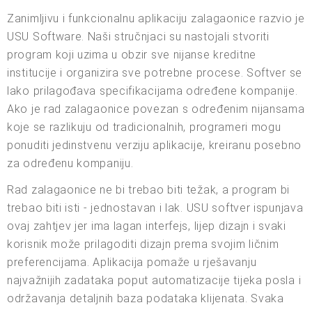
Zanimljivu i funkcionalnu aplikaciju zalagaonice razvio je
USU Software. Naši stručnjaci su nastojali stvoriti
program koji uzima u obzir sve nijanse kreditne
institucije i organizira sve potrebne procese. Softver se
lako prilagođava specifikacijama određene kompanije.
Ako je rad zalagaonice povezan s određenim nijansama
koje se razlikuju od tradicionalnih, programeri mogu
ponuditi jedinstvenu verziju aplikacije, kreiranu posebno
za određenu kompaniju.
Rad zalagaonice ne bi trebao biti težak, a program bi
trebao biti isti - jednostavan i lak. USU softver ispunjava
ovaj zahtjev jer ima lagan interfejs, lijep dizajn i svaki
korisnik može prilagoditi dizajn prema svojim ličnim
preferencijama. Aplikacija pomaže u rješavanju
najvažnijih zadataka poput automatizacije tijeka posla i
održavanja detaljnih baza podataka klijenata. Svaka