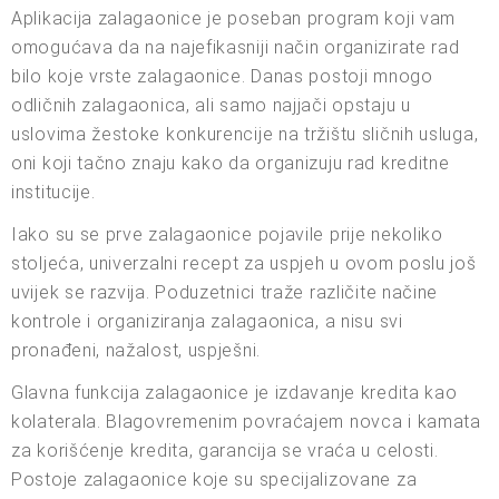
Aplikacija zalagaonice je poseban program koji vam
omogućava da na najefikasniji način organizirate rad
bilo koje vrste zalagaonice. Danas postoji mnogo
odličnih zalagaonica, ali samo najjači opstaju u
uslovima žestoke konkurencije na tržištu sličnih usluga,
oni koji tačno znaju kako da organizuju rad kreditne
institucije.
Iako su se prve zalagaonice pojavile prije nekoliko
stoljeća, univerzalni recept za uspjeh u ovom poslu još
uvijek se razvija. Poduzetnici traže različite načine
kontrole i organiziranja zalagaonica, a nisu svi
pronađeni, nažalost, uspješni.
Glavna funkcija zalagaonice je izdavanje kredita kao
kolaterala. Blagovremenim povraćajem novca i kamata
za korišćenje kredita, garancija se vraća u celosti.
Postoje zalagaonice koje su specijalizovane za