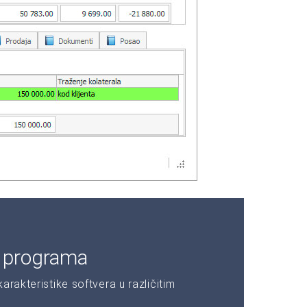
e programa
rakteristike softvera u različitim