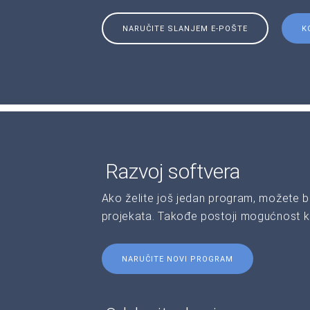
NARUČITE SLANJEM E-POŠTE
K
Razvoj softvera
Ako želite još jedan program, možete b
projekata. Takođe postoji mogućnost kr
NARUČITE NOVI PROGRAM