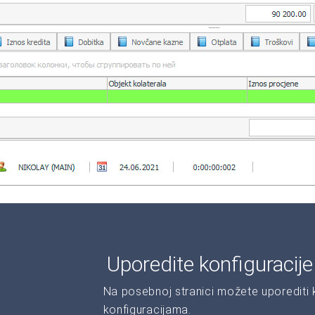
Uporedite konfiguracij
Na posebnoj stranici možete uporediti ka
konfiguracijama.