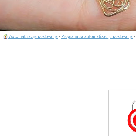
Automatizacija poslovanja
›
Programi za automatizaciju poslovanja