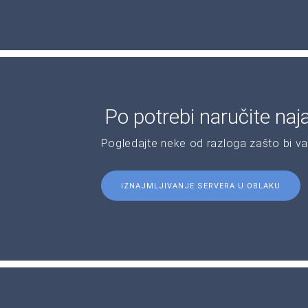
Po potrebi naručite naj
Pogledajte neke od razloga zašto bi v
IZNAJMLJIVANJE SERVERA U OBLAKU