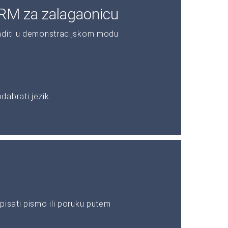
RM za zalagaonicu
aditi u demonstracijskom modu
abrati jezik.
pisati pismo ili poruku putem