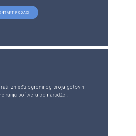
ONTAKT PODACI
irati između ogromnog broja gotovih
eiranja softvera po narudžbi.