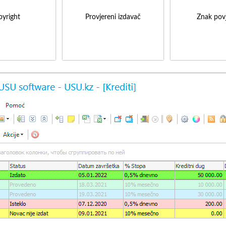
yright
Provjereni izdavač
Znak povj