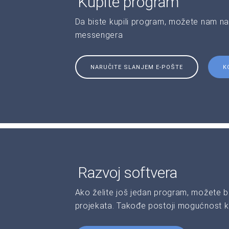
Kupite program
Da biste kupili program, možete nam na
messengera
NARUČITE SLANJEM E-POŠTE
K
Razvoj softvera
Ako želite još jedan program, možete b
projekata. Takođe postoji mogućnost kr