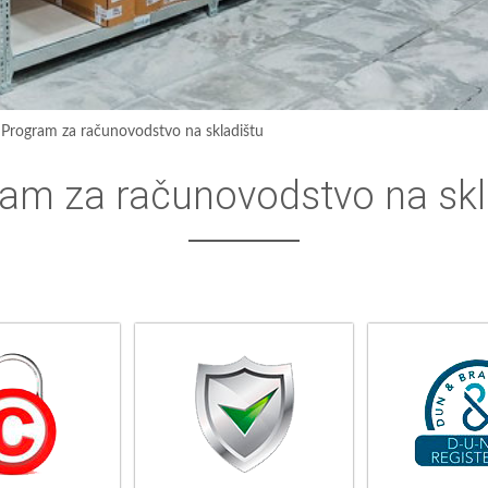
›
Program za računovodstvo na skladištu
am za računovodstvo na skl