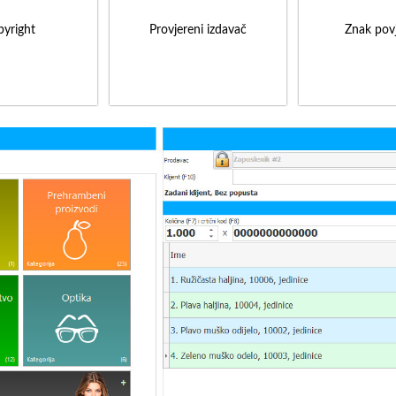
yright
Provjereni izdavač
Znak povj