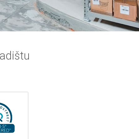
adištu