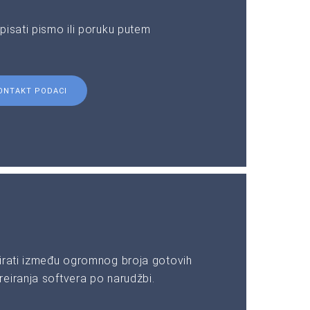
pisati pismo ili poruku putem
ONTAKT PODACI
irati između ogromnog broja gotovih
eiranja softvera po narudžbi.