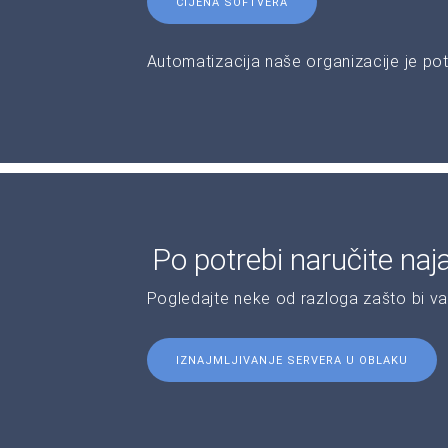
CIJENA SOFTVERA
Automatizacija naše organizacije je pot
Po potrebi naručite naj
Pogledajte neke od razloga zašto bi v
IZNAJMLJIVANJE SERVERA U OBLAKU