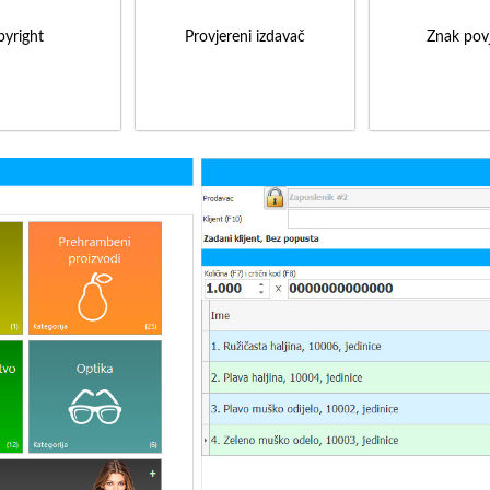
yright
Provjereni izdavač
Znak povj