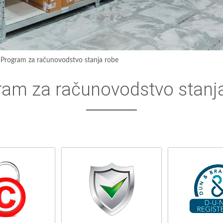
›
Program za računovodstvo stanja robe
ram za računovodstvo stanj