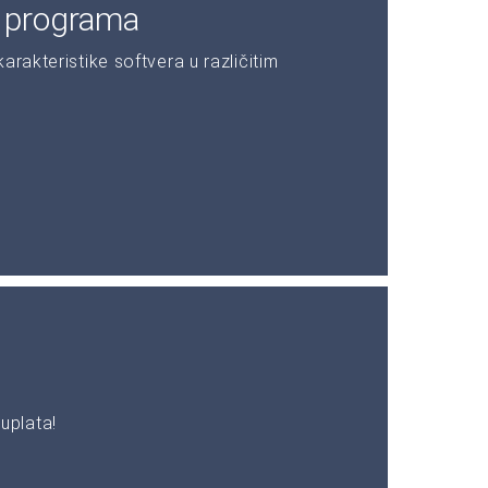
e programa
rakteristike softvera u različitim
uplata!