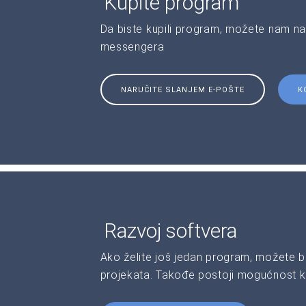
Kupite program
Da biste kupili program, možete nam na
messengera
NARUČITE SLANJEM E-POŠTE
K
Razvoj softvera
Ako želite još jedan program, možete b
projekata. Takođe postoji mogućnost kr