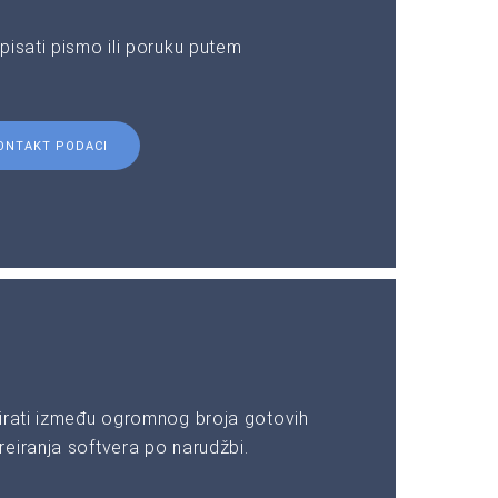
pisati pismo ili poruku putem
ONTAKT PODACI
irati između ogromnog broja gotovih
eiranja softvera po narudžbi.