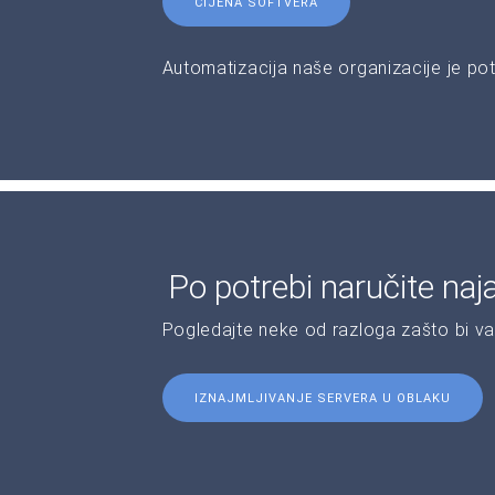
CIJENA SOFTVERA
Automatizacija naše organizacije je pot
Po potrebi naručite naj
Pogledajte neke od razloga zašto bi v
IZNAJMLJIVANJE SERVERA U OBLAKU