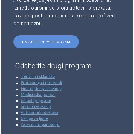
Ako želite još jedan program, možete birati
između ogromnog broja gotovih projekata.
Takođe postoji mogućnost kreiranja softvera
po narudžbi.
NARUČITE NOVI PROGRAM
Odaberite drugi program
Trgovina i skladište
Proizvodnja i proizvodi
Finansijsko poslovanje
Medicinska pomoć
Industrija ljepote
Sport i rekreacija
Automobili i dostava
Usluge za ljude
Za svaku organizaciju