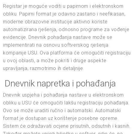
Registar je moguće voditi u papirnom i elektronskom
obliku. Papirni format je odavno zastario i neefikasan,
moderne obrazovne institucije aktivno koriste
automatizirana rješenja, odnosno programe za vođenje
evidencije. Dnevnik pohađanja nastave može se
implementirati na osnovu softverskog rješenja
kompanije USU. Ova platforma će omogućiti registraciju
u ovoj oblasti, a može pokriti i druge aspekte
upravljanja, razmotrimo ih detaljnije.
Dnevnik napretka i pohađanja
Dnevnik uspjeha i pohađanja nastave u elektronskom
obliku u USU će omogućiti lakšu registraciju pohađanja.
Ovo se može uraditi ručno i automatski. Automatski
format je dostupan uz korištenje posebne opreme.
Sistem će odražavati ocjene prisutnih, odsutnih i kasnih.
Također možete unijeti bilješke u softver, gdje će, na