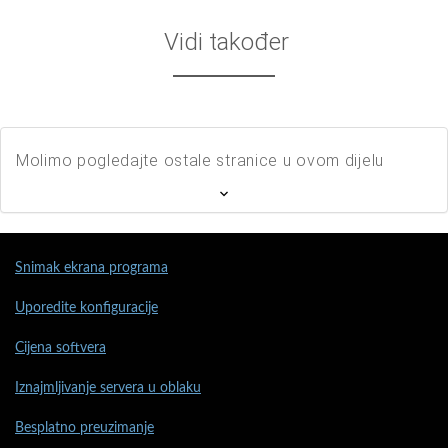
Vidi također
Molimo pogledajte ostale stranice u ovom dijelu
Snimak ekrana programa
Uporedite konfiguracije
Cijena softvera
Iznajmljivanje servera u oblaku
Besplatno preuzimanje