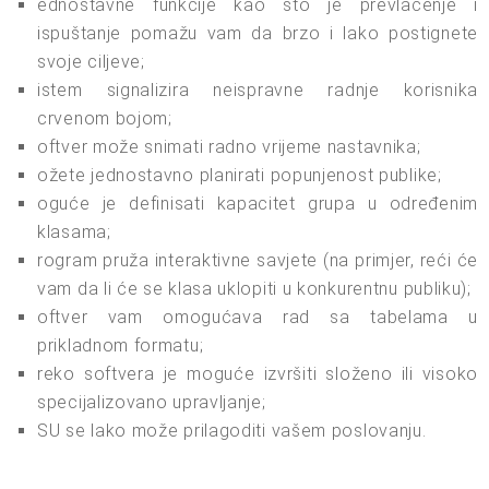
ednostavne funkcije kao što je prevlačenje i
ispuštanje pomažu vam da brzo i lako postignete
svoje ciljeve;
istem signalizira neispravne radnje korisnika
crvenom bojom;
oftver može snimati radno vrijeme nastavnika;
ožete jednostavno planirati popunjenost publike;
oguće je definisati kapacitet grupa u određenim
klasama;
rogram pruža interaktivne savjete (na primjer, reći će
vam da li će se klasa uklopiti u konkurentnu publiku);
oftver vam omogućava rad sa tabelama u
prikladnom formatu;
reko softvera je moguće izvršiti složeno ili visoko
specijalizovano upravljanje;
SU se lako može prilagoditi vašem poslovanju.