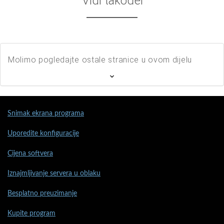
Vidi također
Molimo pogledajte ostale stranice u ovom dijelu
Snimak ekrana programa
Uporedite konfiguracije
Cijena softvera
Iznajmljivanje servera u oblaku
Besplatno preuzimanje
Kupite program