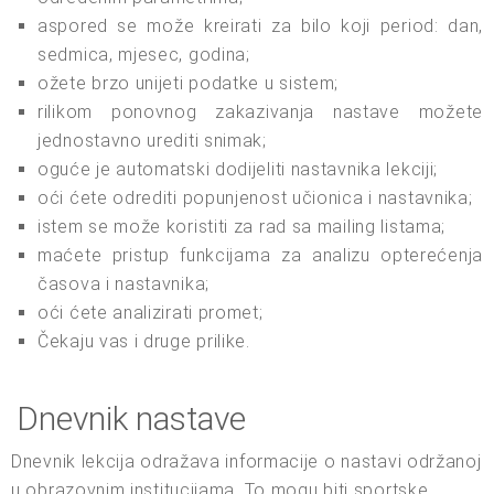
aspored se može kreirati za bilo koji period: dan,
sedmica, mjesec, godina;
ožete brzo unijeti podatke u sistem;
rilikom ponovnog zakazivanja nastave možete
jednostavno urediti snimak;
oguće je automatski dodijeliti nastavnika lekciji;
oći ćete odrediti popunjenost učionica i nastavnika;
istem se može koristiti za rad sa mailing listama;
maćete pristup funkcijama za analizu opterećenja
časova i nastavnika;
oći ćete analizirati promet;
Čekaju vas i druge prilike.
Dnevnik nastave
Dnevnik lekcija odražava informacije o nastavi održanoj
u obrazovnim institucijama. To mogu biti sportske,