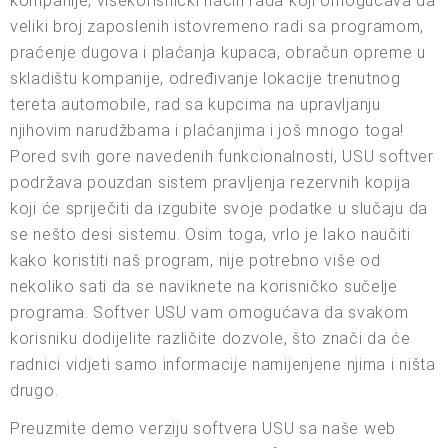
kompanije, višekorisnički način rada koji omogućava da
veliki broj zaposlenih istovremeno radi sa programom,
praćenje dugova i plaćanja kupaca, obračun opreme u
skladištu kompanije, određivanje lokacije trenutnog
tereta automobile, rad sa kupcima na upravljanju
njihovim narudžbama i plaćanjima i još mnogo toga!
Pored svih gore navedenih funkcionalnosti, USU softver
podržava pouzdan sistem pravljenja rezervnih kopija
koji će spriječiti da izgubite svoje podatke u slučaju da
se nešto desi sistemu. Osim toga, vrlo je lako naučiti
kako koristiti naš program, nije potrebno više od
nekoliko sati da se naviknete na korisničko sučelje
programa. Softver USU vam omogućava da svakom
korisniku dodijelite različite dozvole, što znači da će
radnici vidjeti samo informacije namijenjene njima i ništa
drugo.
Preuzmite demo verziju softvera USU sa naše web