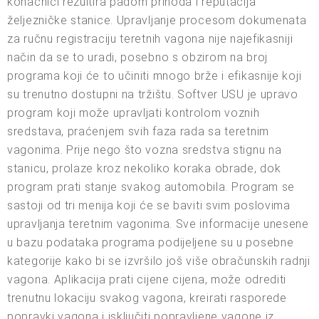
konačnici rezultira padom prihoda i reputacija
željezničke stanice. Upravljanje procesom dokumenata
za ručnu registraciju teretnih vagona nije najefikasniji
način da se to uradi, posebno s obzirom na broj
programa koji će to učiniti mnogo brže i efikasnije koji
su trenutno dostupni na tržištu. Softver USU je upravo
program koji može upravljati kontrolom voznih
sredstava, praćenjem svih faza rada sa teretnim
vagonima. Prije nego što vozna sredstva stignu na
stanicu, prolaze kroz nekoliko koraka obrade, dok
program prati stanje svakog automobila. Program se
sastoji od tri menija koji će se baviti svim poslovima
upravljanja teretnim vagonima. Sve informacije unesene
u bazu podataka programa podijeljene su u posebne
kategorije kako bi se izvršilo još više obračunskih radnji
vagona. Aplikacija prati cijene cijena, može odrediti
trenutnu lokaciju svakog vagona, kreirati rasporede
popravki vagona i isključiti popravljene vagone iz