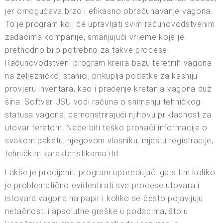
jer omogućava brzo i efikasno obračunavanje vagona.
To je program koji će upravljati svim računovodstvenim
zadacima kompanije, smanjujući vrijeme koje je
prethodno bilo potrebno za takve procese.
Računovodstveni program kreira bazu teretnih vagona
na željezničkoj stanici, prikuplja podatke za kasniju
provjeru inventara, kao i praćenje kretanja vagona duž
šina. Softver USU vodi računa o snimanju tehničkog
statusa vagona, demonstrirajući njihovu prikladnost za
utovar teretom. Neće biti teško pronaći informacije o
svakom paketu, njegovom vlasniku, mjestu registracije,
tehničkim karakteristikama itd.
Lakše je procijeniti program upoređujući ga s tim koliko
je problematično evidentirati sve procese utovara i
istovara vagona na papir i koliko se često pojavljuju
netačnosti i apsolutne greške u podacima, što u