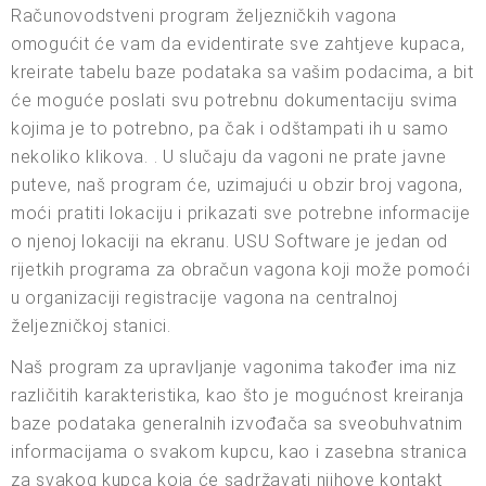
Računovodstveni program željezničkih vagona
omogućit će vam da evidentirate sve zahtjeve kupaca,
kreirate tabelu baze podataka sa vašim podacima, a bit
će moguće poslati svu potrebnu dokumentaciju svima
kojima je to potrebno, pa čak i odštampati ih u samo
nekoliko klikova. . U slučaju da vagoni ne prate javne
puteve, naš program će, uzimajući u obzir broj vagona,
moći pratiti lokaciju i prikazati sve potrebne informacije
o njenoj lokaciji na ekranu. USU Software je jedan od
rijetkih programa za obračun vagona koji može pomoći
u organizaciji registracije vagona na centralnoj
željezničkoj stanici.
Naš program za upravljanje vagonima također ima niz
različitih karakteristika, kao što je mogućnost kreiranja
baze podataka generalnih izvođača sa sveobuhvatnim
informacijama o svakom kupcu, kao i zasebna stranica
za svakog kupca koja će sadržavati njihove kontakt