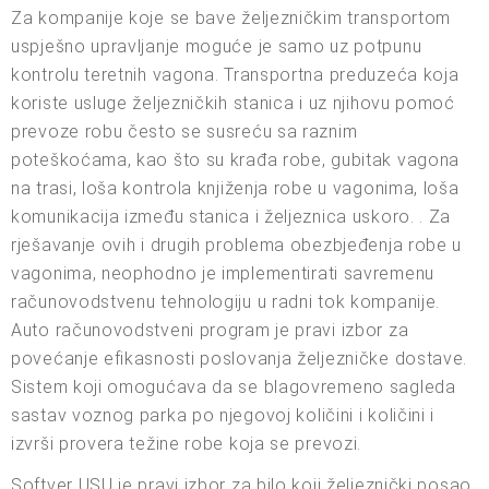
Za kompanije koje se bave željezničkim transportom
uspješno upravljanje moguće je samo uz potpunu
kontrolu teretnih vagona. Transportna preduzeća koja
koriste usluge željezničkih stanica i uz njihovu pomoć
prevoze robu često se susreću sa raznim
poteškoćama, kao što su krađa robe, gubitak vagona
na trasi, loša kontrola knjiženja robe u vagonima, loša
komunikacija između stanica i željeznica uskoro. . Za
rješavanje ovih i drugih problema obezbjeđenja robe u
vagonima, neophodno je implementirati savremenu
računovodstvenu tehnologiju u radni tok kompanije.
Auto računovodstveni program je pravi izbor za
povećanje efikasnosti poslovanja željezničke dostave.
Sistem koji omogućava da se blagovremeno sagleda
sastav voznog parka po njegovoj količini i količini i
izvrši provera težine robe koja se prevozi.
Softver USU je pravi izbor za bilo koji željeznički posao,