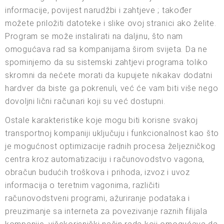
informacije, povijest narudžbi i zahtjeve ; također
možete priložiti datoteke i slike ovoj stranici ako želite.
Program se može instalirati na daljinu, što nam
omogućava rad sa kompanijama širom svijeta. Da ne
spominjemo da su sistemski zahtjevi programa toliko
skromni da nećete morati da kupujete nikakav dodatni
hardver da biste ga pokrenuli, već će vam biti više nego
dovoljni lični računari koji su već dostupni.
Ostale karakteristike koje mogu biti korisne svakoj
transportnoj kompaniji uključuju i funkcionalnost kao što
je mogućnost optimizacije radnih procesa željezničkog
centra kroz automatizaciju i računovodstvo vagona,
obračun budućih troškova i prihoda, izvoz i uvoz
informacija o teretnim vagonima, različiti
računovodstveni programi, ažuriranje podataka i
preuzimanje sa interneta za povezivanje raznih filijala