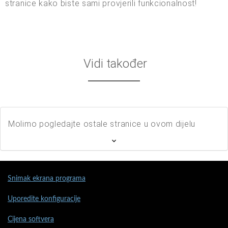
stranice kako biste sami provjerili funkcionalnost!
Vidi također
Molimo pogledajte ostale stranice u ovom dijelu
Snimak ekrana programa
Uporedite konfiguracije
Cijena softvera