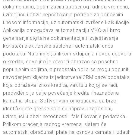
dokumentima, optimizaciju utrošenog radnog vremena,
uzimajući u obzir nepostojanje potrebe za ponovnim
unosom informacija, uz automatski izvršene kalkulacije.
Aplikacija omogućava automatizaciju MKO-a i brzo
generiranje digitalne dokumentacije i izvještavanja
koristeći elektronske šablone i automatski unos
podataka. Na primjer, prilikom sklapanja novog ugovora
o kreditu, dovoljno je otvoriti obrazac sa posebno
popunjenim poljima, a preostala polja se mogu popuniti
navođenjem klijenta iz jedinstvene CRM baze podataka,
koja odražava iznos kredita, valutu u kojoj se radi;
predviđeno je dalje povećanje kredita i naznačena
kamatna stopa. Softver vam omogućava da brzo
identifikujete greške koje su napravili zaposleni,
uzimajući u obzir netočnosti i falsifikovanje podataka.
Prilikom praćenja radnog vremena, sistem će
automatski obračunati plate na osnovu kamata i izdatih