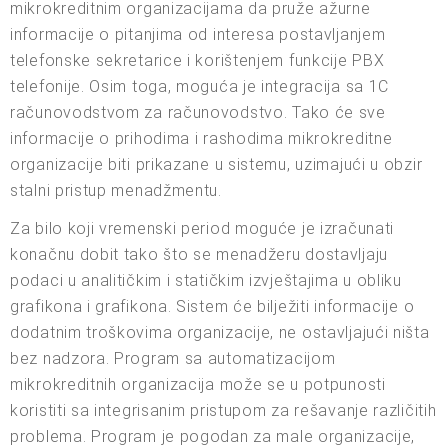
mikrokreditnim organizacijama da pruže ažurne
informacije o pitanjima od interesa postavljanjem
telefonske sekretarice i korištenjem funkcije PBX
telefonije. Osim toga, moguća je integracija sa 1C
računovodstvom za računovodstvo. Tako će sve
informacije o prihodima i rashodima mikrokreditne
organizacije biti prikazane u sistemu, uzimajući u obzir
stalni pristup menadžmentu.
Za bilo koji vremenski period moguće je izračunati
konačnu dobit tako što se menadžeru dostavljaju
podaci u analitičkim i statičkim izvještajima u obliku
grafikona i grafikona. Sistem će bilježiti informacije o
dodatnim troškovima organizacije, ne ostavljajući ništa
bez nadzora. Program sa automatizacijom
mikrokreditnih organizacija može se u potpunosti
koristiti sa integrisanim pristupom za rešavanje različitih
problema. Program je pogodan za male organizacije,