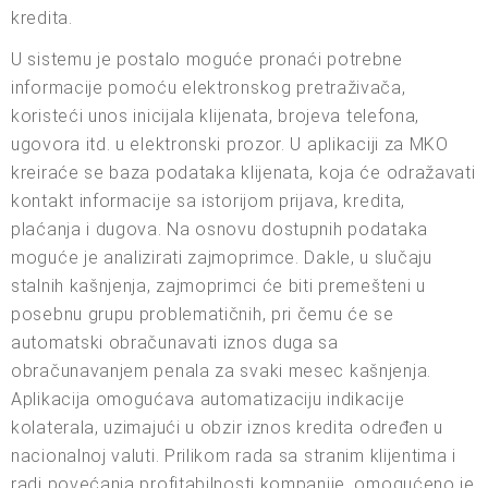
kredita.
U sistemu je postalo moguće pronaći potrebne
informacije pomoću elektronskog pretraživača,
koristeći unos inicijala klijenata, brojeva telefona,
ugovora itd. u elektronski prozor. U aplikaciji za MKO
kreiraće se baza podataka klijenata, koja će odražavati
kontakt informacije sa istorijom prijava, kredita,
plaćanja i dugova. Na osnovu dostupnih podataka
moguće je analizirati zajmoprimce. Dakle, u slučaju
stalnih kašnjenja, zajmoprimci će biti premešteni u
posebnu grupu problematičnih, pri čemu će se
automatski obračunavati iznos duga sa
obračunavanjem penala za svaki mesec kašnjenja.
Aplikacija omogućava automatizaciju indikacije
kolaterala, uzimajući u obzir iznos kredita određen u
nacionalnoj valuti. Prilikom rada sa stranim klijentima i
radi povećanja profitabilnosti kompanije, omogućeno je