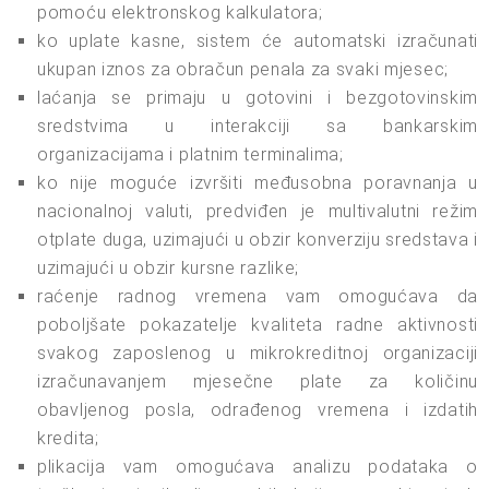
pomoću elektronskog kalkulatora;
ko uplate kasne, sistem će automatski izračunati
ukupan iznos za obračun penala za svaki mjesec;
laćanja se primaju u gotovini i bezgotovinskim
sredstvima u interakciji sa bankarskim
organizacijama i platnim terminalima;
ko nije moguće izvršiti međusobna poravnanja u
nacionalnoj valuti, predviđen je multivalutni režim
otplate duga, uzimajući u obzir konverziju sredstava i
uzimajući u obzir kursne razlike;
raćenje radnog vremena vam omogućava da
poboljšate pokazatelje kvaliteta radne aktivnosti
svakog zaposlenog u mikrokreditnoj organizaciji
izračunavanjem mjesečne plate za količinu
obavljenog posla, odrađenog vremena i izdatih
kredita;
plikacija vam omogućava analizu podataka o