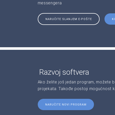
messengera
NARUČITE SLANJEM E-POŠTE
K
Razvoj softvera
Ako želite još jedan program, možete b
projekata. Takođe postoji mogućnost kr
NARUČITE NOVI PROGRAM