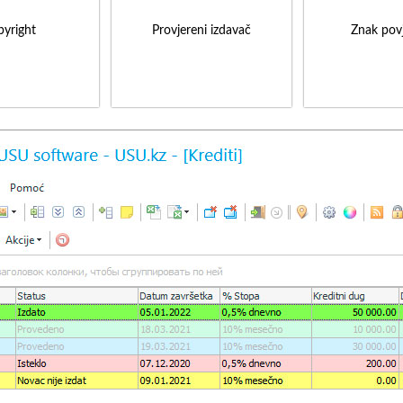
yright
Provjereni izdavač
Znak povj