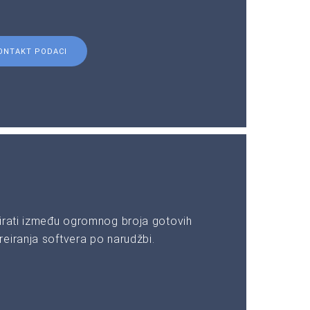
ONTAKT PODACI
irati između ogromnog broja gotovih
eiranja softvera po narudžbi.