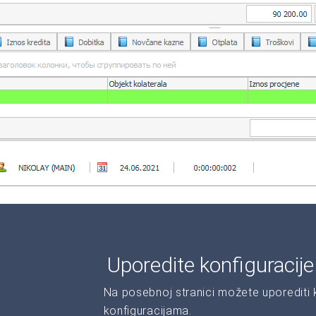
Uporedite konfiguracij
Na posebnoj stranici možete uporediti ka
konfiguracijama.