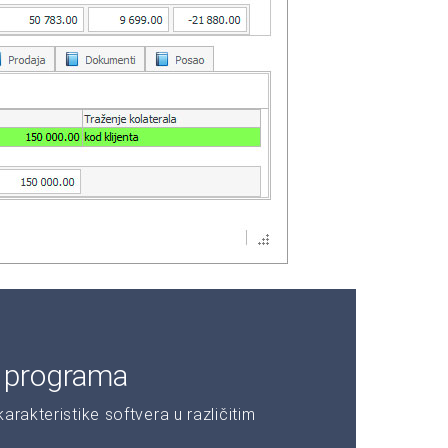
e programa
rakteristike softvera u različitim