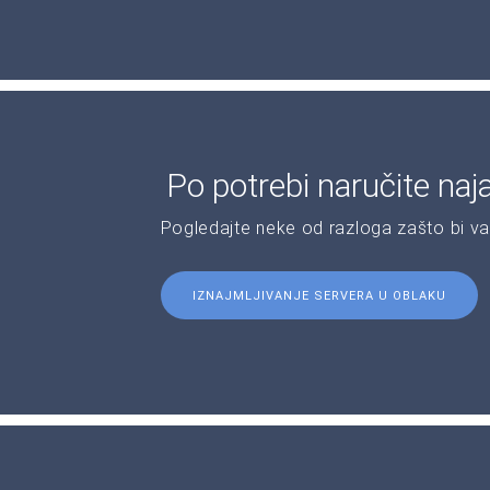
Po potrebi naručite naj
Pogledajte neke od razloga zašto bi v
IZNAJMLJIVANJE SERVERA U OBLAKU