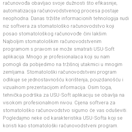
računovođa obavljao svoje dužnosti što efikasnije,
automatizacija računovodstvenog procesa postaje
neophodna. Danas tržište informacionih tehnologija nudi
niz softvera za stomatološko računovodstvo koji
posao stomatološkog računovođe čini lakšim.
Najboljim stomatološkim računovodstvenim
programom s pravom se može smatrati USU-Soft
aplikacija. Mnogo je profesionalaca koji su nam
pomogli da pobijedimo na tržišnoj utakmici u mnogim
zemljama. Stomatološki računovodstveni program
odlikuje se jednostavnošću korištenja, pouzdanošću i
vizualnom prezentacijom informacija. Osim toga,
tehnička podrška za USU-Soft aplikaciju se obavlja na
visokom profesionalnom nivou. Cijena softvera za
stomatološko računovodstvo sigurno će vas oduševiti.
Pogledajmo neke od karakteristika USU-Softa koji se
koristi kao stomatološki računovodstveni program.