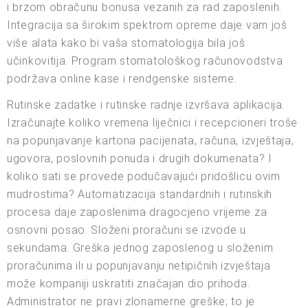
i brzom obračunu bonusa vezanih za rad zaposlenih.
Integracija sa širokim spektrom opreme daje vam još
više alata kako bi vaša stomatologija bila još
učinkovitija. Program stomatološkog računovodstva
podržava online kase i rendgenske sisteme.
Rutinske zadatke i rutinske radnje izvršava aplikacija.
Izračunajte koliko vremena liječnici i recepcioneri troše
na popunjavanje kartona pacijenata, računa, izvještaja,
ugovora, poslovnih ponuda i drugih dokumenata? I
koliko sati se provede podučavajući pridošlicu ovim
mudrostima? Automatizacija standardnih i rutinskih
procesa daje zaposlenima dragocjeno vrijeme za
osnovni posao. Složeni proračuni se izvode u
sekundama. Greška jednog zaposlenog u složenim
proračunima ili u popunjavanju netipičnih izvještaja
može kompaniji uskratiti značajan dio prihoda.
Administrator ne pravi zlonamerne greške; to je