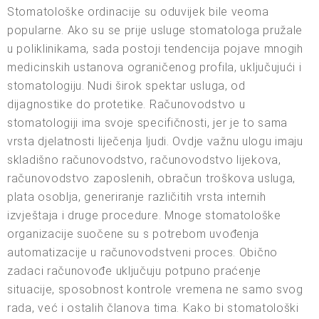
Stomatološke ordinacije su oduvijek bile veoma
popularne. Ako su se prije usluge stomatologa pružale
u poliklinikama, sada postoji tendencija pojave mnogih
medicinskih ustanova ograničenog profila, uključujući i
stomatologiju. Nudi širok spektar usluga, od
dijagnostike do protetike. Računovodstvo u
stomatologiji ima svoje specifičnosti, jer je to sama
vrsta djelatnosti liječenja ljudi. Ovdje važnu ulogu imaju
skladišno računovodstvo, računovodstvo lijekova,
računovodstvo zaposlenih, obračun troškova usluga,
plata osoblja, generiranje različitih vrsta internih
izvještaja i druge procedure. Mnoge stomatološke
organizacije suočene su s potrebom uvođenja
automatizacije u računovodstveni proces. Obično
zadaci računovođe uključuju potpuno praćenje
situacije, sposobnost kontrole vremena ne samo svog
rada, već i ostalih članova tima. Kako bi stomatološki