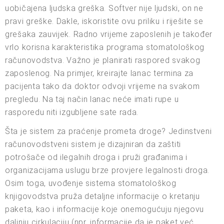
uobičajena ljudska greška. Softver nije ljudski, on ne
pravi greške. Dakle, iskoristite ovu priliku i riješite se
grešaka zauvijek. Radno vrijeme zaposlenih je također
vrlo korisna karakteristika programa stomatološkog
računovodstva. Važno je planirati raspored svakog
zaposlenog. Na primjer, kreirajte lanac termina za
pacijenta tako da doktor odvoji vrijeme na svakom
pregledu. Na taj način lanac neće imati rupe u
rasporedu niti izgubljene sate rada.
Šta je sistem za praćenje prometa droge? Jedinstveni
računovodstveni sistem je dizajniran da zaštiti
potrošače od ilegalnih droga i pruži građanima i
organizacijama uslugu brze provjere legalnosti droga.
Osim toga, uvođenje sistema stomatološkog
knjigovodstva pruža detaljne informacije o kretanju
paketa, kao i informacije koje onemogućuju njegovu
daljnju cirkulaciju (npr. informacije da je paket već