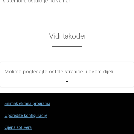
sistemom, ostalo je na vama!
Vidi također
Molimo pogledajte ostale stranice u ovom dijelu
Snimak ekrana programa
Uporedite konfiguracije
Cijena softvera