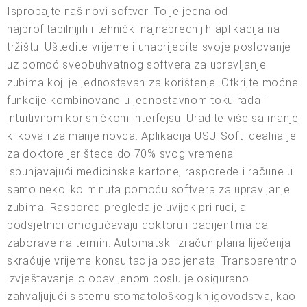
Isprobajte naš novi softver. To je jedna od
najprofitabilnijih i tehnički najnaprednijih aplikacija na
tržištu. Uštedite vrijeme i unaprijedite svoje poslovanje
uz pomoć sveobuhvatnog softvera za upravljanje
zubima koji je jednostavan za korištenje. Otkrijte moćne
funkcije kombinovane u jednostavnom toku rada i
intuitivnom korisničkom interfejsu. Uradite više sa manje
klikova i za manje novca. Aplikacija USU-Soft idealna je
za doktore jer štede do 70% svog vremena
ispunjavajući medicinske kartone, rasporede i račune u
samo nekoliko minuta pomoću softvera za upravljanje
zubima. Raspored pregleda je uvijek pri ruci, a
podsjetnici omogućavaju doktoru i pacijentima da
zaborave na termin. Automatski izračun plana liječenja
skraćuje vrijeme konsultacija pacijenata. Transparentno
izvještavanje o obavljenom poslu je osigurano
zahvaljujući sistemu stomatološkog knjigovodstva, kao