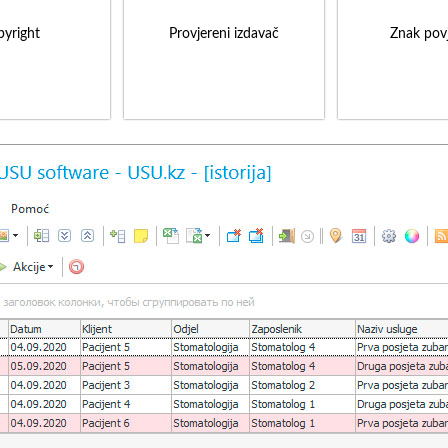
yright
Provjereni izdavač
Znak povj