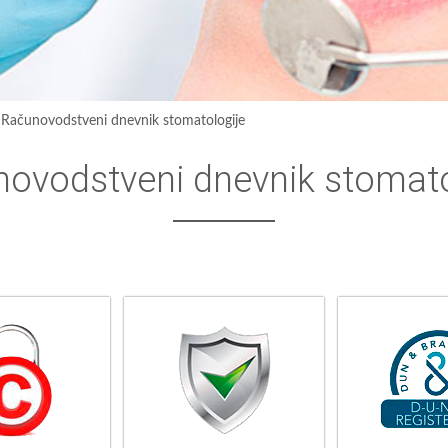
›
Računovodstveni dnevnik stomatologije
ovodstveni dnevnik stomato