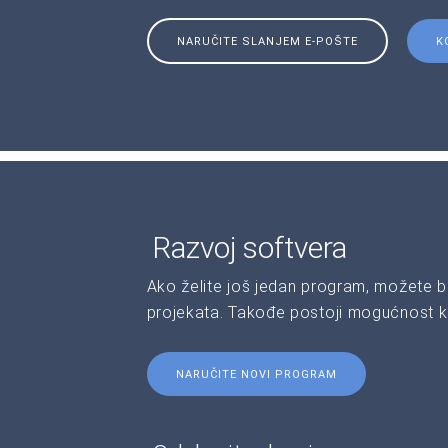
NARUČITE SLANJEM E-POŠTE
K
Razvoj softvera
Ako želite još jedan program, možete b
projekata. Takođe postoji mogućnost kr
NARUČITE NOVI PROGRAM