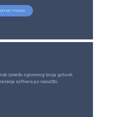
ONTAKT PODACI
irati između ogromnog broja gotovih
eiranja softvera po narudžbi.