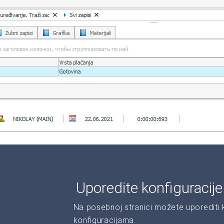
Uporedite konfiguracij
Na posebnoj stranici možete uporediti ka
konfiguracijama.