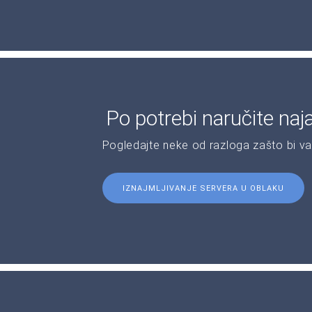
Po potrebi naručite naj
Pogledajte neke od razloga zašto bi v
IZNAJMLJIVANJE SERVERA U OBLAKU