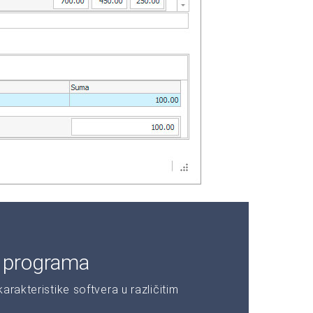
e programa
rakteristike softvera u različitim